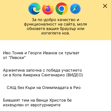
Към съдържанието
МОБИЛ
За по-добро качество и
Шампионска лига
Лига Европа
Лига на Конференциите
функционалност на сайта, моля
ЧАЛО
АРХИВ
обновете вашия браузър или
изтеглете нов.
АРХИВ. 2016, 7 ЮНИ
Назад
Иво Тонев и Георги Иванов си тръгват
от "Левски"
Аржентина започна с победа участието
си в Копа Америка Сентенарио (ВИДЕО)
САЩ без Къри на Олимпиадата в Рио
Бившият тим на Венци Христов бе
изхвърлен от евротурнирите