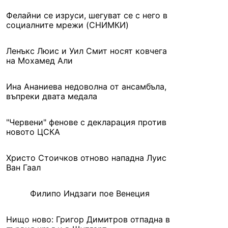
Фелайни се изруси, шегуват се с него в
социалните мрежи (СНИМКИ)
Ленъкс Люис и Уил Смит носят ковчега
на Мохамед Али
Ина Ананиева недоволна от ансамбъла,
въпреки двата медала
"Червени" фенове с декларация против
новото ЦСКА
Христо Стоичков отново нападна Луис
Ван Гаал
Филипо Индзаги пое Венеция
Нищо ново: Григор Димитров отпадна в