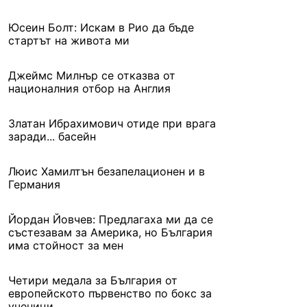
Юсеин Болт: Искам в Рио да бъде
стартът на живота ми
Джеймс Милнър се отказва от
националния отбор на Англия
Златан Ибрахимович отиде при врага
заради... басейн
Люис Хамилтън безапелационен и в
Германия
Йордан Йовчев: Предлагаха ми да се
състезавам за Америка, но България
има стойност за мен
Четири медала за България от
европейското първенство по бокс за
ученици