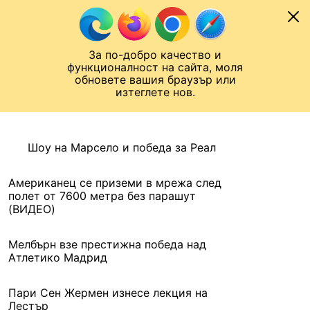
Към съдържанието
МОБИЛ
За по-добро качество и
Шампионска лига
Лига Европа
Лига на Конференциите
функционалност на сайта, моля
ЧАЛО
АРХИВ
обновете вашия браузър или
изтеглете нов.
АРХИВ. 2016, 31 ЮЛИ
Назад
Шоу на Марсело и победа за Реал
Американец се приземи в мрежа след
полет от 7600 метра без парашут
(ВИДЕО)
Мелбърн взе престижна победа над
Атлетико Мадрид
Пари Сен Жермен изнесе лекция на
Лестър