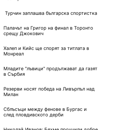
Турчин заплашва българска спортистка
Палачът на Григор на финал в Торонто
срещу Джокович
Халеп и Кийс ще спорят за титлата в
Монреал
Младите "лъвици" продължават да газят
в Сърбия
Резерви носят победа на Ливърпъл над
Милан
Сблъсъци между фенове в Бургас и
след пловдивското дерби
Николай Иванов: Бяхме проучили добре