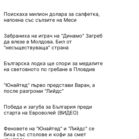
Поискаха милион долара за салфетка,
напоена със сълзите на Меси
Забраниха на играч на "Динамо" Загреб
да влезе в Молдова. Бил от
"несъществуваща" страна
Българска лодка ще спори за медалите
на световното по гребане в Пловдив
"Юнайтед" първо представи Варан, а
после разгроми "Лийдс"
Победа и загуба за България преди
старта на Евроволей (ВИДЕО)
Феновете на "Юнайтед" и "Лийдс" се
биха със столове и кофи за смет