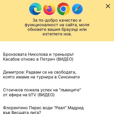
Към съдържанието
МОБИЛ
За по-добро качество и
Шампионска лига
Лига Европа
Лига на Конференциите
функционалност на сайта, моля
ЧАЛО
АРХИВ
обновете вашия браузър или
изтеглете нов.
АРХИВ. 2021, 14 АВГУСТ
Назад
Бронзовата Николова и треньорът
Касабов отново в Петрич (ВИДЕО)
Димитров: Радвам се на свободата,
която имаме на турнира в Синсинати
Стоичков пожела успех на "лъвиците"
от ефира на bTV (ВИДЕО)
Флорентино Перес води "Реал" Мадрид
във Висшата лига?