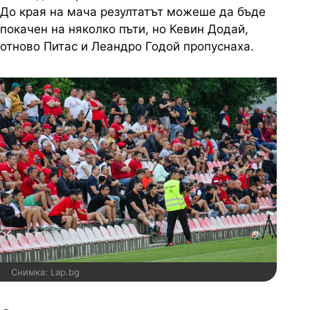
До края на мача резултатът можеше да бъде
покачен на няколко пъти, но Кевин Додай,
отново Питас и Леандро Годой пропуснаха.
Снимка: Lap.bg