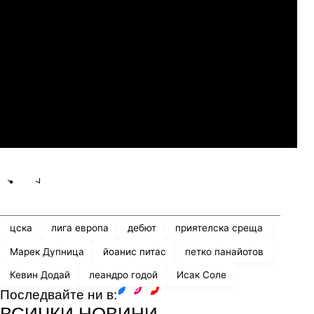
Слован Братислава
07.2026
19:00
04.
Мджельби
Линкълн Ред Импс
Share
save
цска
лига европа
дебют
приятелска среща
Марек Дупница
йоанис питас
петко панайотов
Кевин Додай
леандро годой
Исак Соле
Последвайте ни в:
facebook
instagram
youtube