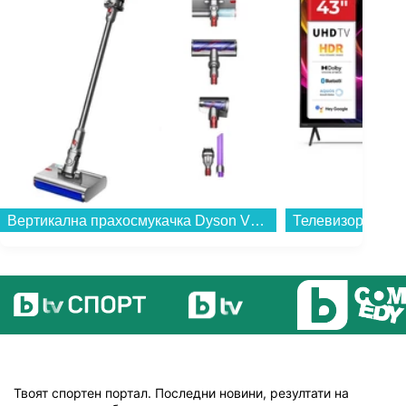
Вертикална прахосмукачка Dyson V12s Detect Slim Submarine (485350-01)...
Твоят спортен портал. Последни новини, резултати на