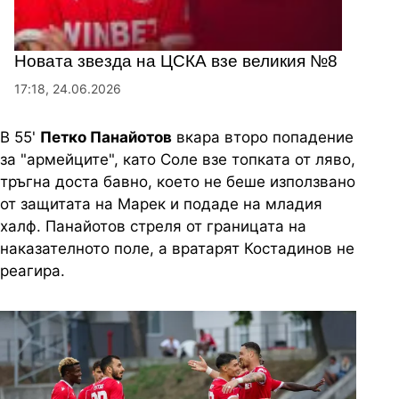
Новата звезда на ЦСКА взе великия №8
17:18, 24.06.2026
В 55'
Петко Панайотов
вкара второ попадение
за "армейците", като Соле взе топката от ляво,
тръгна доста бавно, което не беше използвано
от защитата на Марек и подаде на младия
халф. Панайотов стреля от границата на
наказателното поле, а вратарят Костадинов не
реагира.