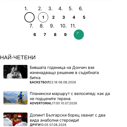
1
2
3
4
5
6
7
8
9
НАЙ-ЧЕТЕНИ
Бившата годеница на Дончич взе
изненадващо решение в съдебната
битка
ПОВЕЧЕ ОТ
БАСКЕТБОЛ
22:16 06.08.2026
Планински маршрут с велосипед: как да
не подцените терена
ПОВЕЧЕ ОТ
ADVERTORIAL
17:00 10.07.2026
Допинг! Български борец хванат с два
вида анаболни стероиди!
ПОВЕЧЕ ОТ
ДРУГИ
10:05 07.08.2026