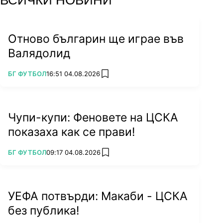
ВСИЧКИ НОВИНИ
Отново българин ще играе във
Валядолид
ПОВЕЧЕ ОТ
БГ ФУТБОЛ
16:51 04.08.2026
add favorites
Чупи-купи: Феновете на ЦСКА
показаха как се прави!
ПОВЕЧЕ ОТ
БГ ФУТБОЛ
09:17 04.08.2026
add favorites
УЕФА потвърди: Макаби - ЦСКА
без публика!