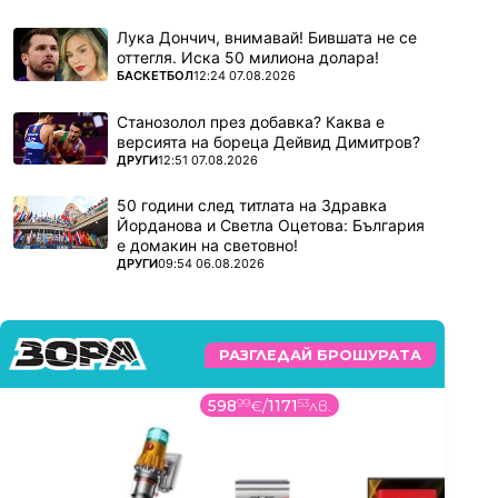
Лука Дончич, внимавай! Бившата не се
оттегля. Иска 50 милиона долара!
ПОВЕЧЕ ОТ
БАСКЕТБОЛ
12:24 07.08.2026
Станозолол през добавка? Каква е
версията на бореца Дейвид Димитров?
ПОВЕЧЕ ОТ
ДРУГИ
12:51 07.08.2026
50 години след титлата на Здравка
Йорданова и Светла Оцетова: България
е домакин на световно!
ПОВЕЧЕ ОТ
ДРУГИ
09:54 06.08.2026
РАЗГЛЕДАЙ БРОШУРАТА
598
99
€
/
1171
53
лв.