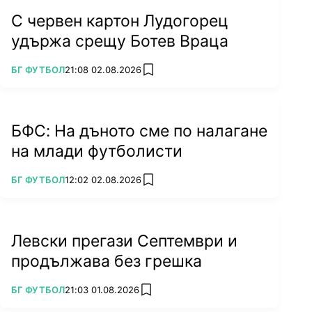
С червен картон Лудогорец
удържа срещу Ботев Враца
ПОВЕЧЕ ОТ
БГ ФУТБОЛ
21:08 02.08.2026
add favorites
БФС: На дъното сме по налагане
на млади футболисти
ПОВЕЧЕ ОТ
БГ ФУТБОЛ
12:02 02.08.2026
add favorites
Левски прегази Септември и
продължава без грешка
ПОВЕЧЕ ОТ
БГ ФУТБОЛ
21:03 01.08.2026
add favorites