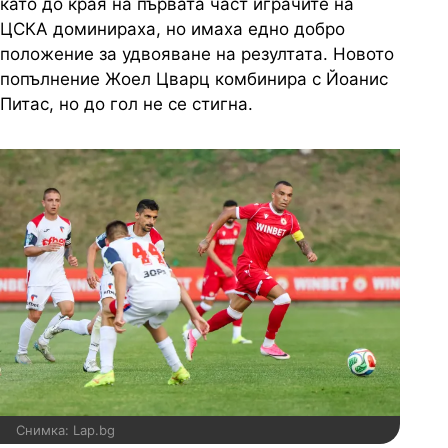
като до края на първата част играчите на
ЦСКА доминираха, но имаха едно добро
положение за удвояване на резултата. Новото
попълнение Жоел Цварц комбинира с Йоанис
Питас, но до гол не се стигна.
Снимка: Lap.bg