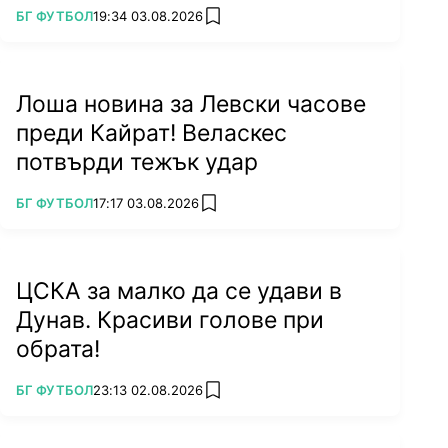
ПОВЕЧЕ ОТ
БГ ФУТБОЛ
19:34 03.08.2026
add favorites
Лоша новина за Левски часове
преди Кайрат! Веласкес
потвърди тежък удар
ПОВЕЧЕ ОТ
БГ ФУТБОЛ
17:17 03.08.2026
add favorites
ЦСКА за малко да се удави в
Дунав. Красиви голове при
обрата!
ПОВЕЧЕ ОТ
БГ ФУТБОЛ
23:13 02.08.2026
add favorites