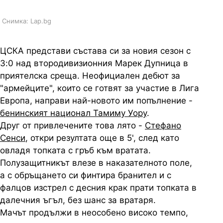
Снимка: Lap.bg
ЦСКА представи състава си за новия сезон с
3:0 над втородивизионния Марек Дупница в
приятелска среща. Неофициален дебют за
"армейците", които се готвят за участие в Лига
Европа, направи най-новото им попълнение -
бенинският национал Тамиму Уору
.
Друг от привлечените това лято -
Стефано
Сенси
, откри резултата още в 5', след като
овладя топката с гръб към вратата.
Полузащитникът влезе в наказателното поле,
а с обръщането си финтира бранител и с
фалцов изстрел с десния крак прати топката в
далечния ъгъл, без шанс за вратаря.
Мачът продължи в неособено високо темпо,