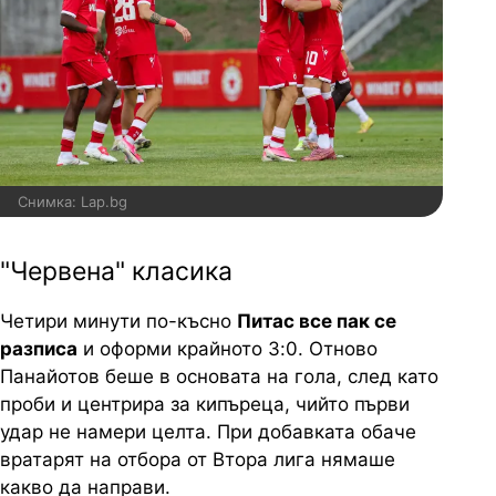
Снимка: Lap.bg
"Червена" класика
Четири минути по-късно
Питас все пак се
разписа
и оформи крайното 3:0. Отново
Панайотов беше в основата на гола, след като
проби и центрира за кипъреца, чийто първи
удар не намери целта. При добавката обаче
вратарят на отбора от Втора лига нямаше
какво да направи.