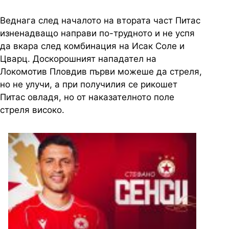
Веднага след началото на втората част Питас
изненадващо направи по-трудното и не успя
да вкара след комбинация на Исак Соле и
Цварц. Доскорошният нападател на
Локомотив Пловдив първи можеше да стреля,
но не улучи, а при получилия се рикошет
Питас овладя, но от наказателното поле
стреля високо.