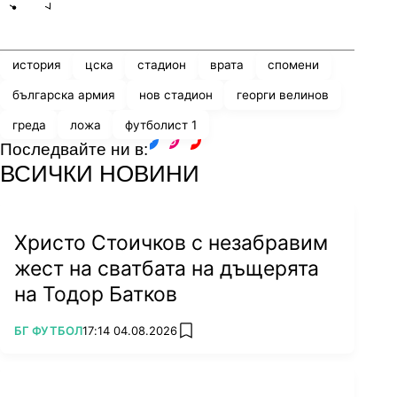
Share
save
история
цска
стадион
врата
спомени
българска армия
нов стадион
георги велинов
греда
ложа
футболист 1
Последвайте ни в:
facebook
instagram
youtube
ВСИЧКИ НОВИНИ
Благодарение на отличните си изяви на
вратата е привлечен в португалския тим
Спортинг Брага, където играе от 1987 до 1988
Христо Стоичков с незабравим
година, а след това носи екипите на
жест на сватбата на дъщерята
Академика Лисабон (1988–1989) и Елваш
(1989–1990).
на Тодор Батков
ПОВЕЧЕ ОТ
БГ ФУТБОЛ
17:14 04.08.2026
add favorites