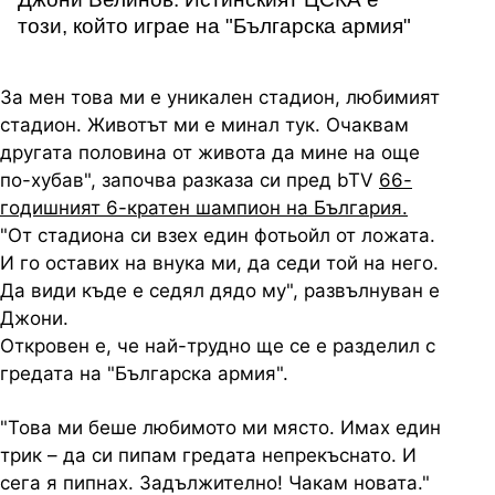
този, който играе на "Българска армия"
За мен това ми е уникален стадион, любимият
стадион. Животът ми е минал тук. Очаквам
другата половина от живота да мине на още
по-хубав", започва разказа си пред bTV
66-
годишният 6-кратен шампион на България.
"От стадиона си взех един фотьойл от ложата.
И го оставих на внука ми, да седи той на него.
Да види къде е седял дядо му", развълнуван е
Джони.
Откровен е, че най-трудно ще се е разделил с
гредата на "Българска армия".
"Това ми беше любимото ми място. Имах един
трик – да си пипам гредата непрекъснато. И
сега я пипнах. Задължително! Чакам новата."