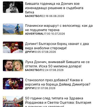
Бившата годеница на Дончич взе
изненадващо решение в съдебната
битка
ПОВЕЧЕ ОТ
БАСКЕТБОЛ
22:16 06.08.2026
Планински маршрут с велосипед: как да
не подцените терена
ПОВЕЧЕ ОТ
ADVERTORIAL
17:00 10.07.2026
Допинг! Български борец хванат с два
вида анаболни стероиди!
ПОВЕЧЕ ОТ
ДРУГИ
10:05 07.08.2026
Лука Дончич, внимавай! Бившата не се
оттегля. Иска 50 милиона долара!
ПОВЕЧЕ ОТ
БАСКЕТБОЛ
12:24 07.08.2026
Станозолол през добавка? Каква е
версията на бореца Дейвид Димитров?
ПОВЕЧЕ ОТ
ДРУГИ
12:51 07.08.2026
50 години след титлата на Здравка
Йорданова и Светла Оцетова: България
е домакин на световно!