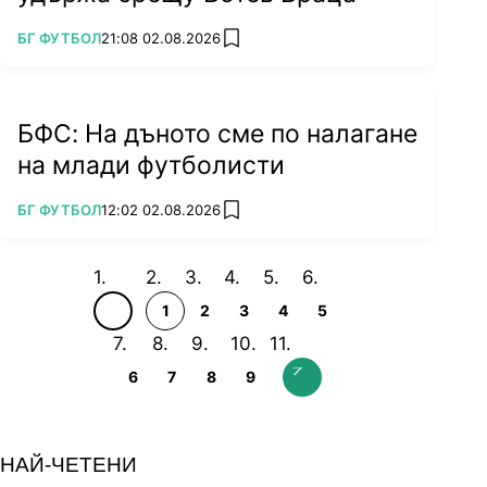
ПОВЕЧЕ ОТ
БГ ФУТБОЛ
21:08 02.08.2026
add favorites
БФС: На дъното сме по налагане
на млади футболисти
ПОВЕЧЕ ОТ
БГ ФУТБОЛ
12:02 02.08.2026
add favorites
1
2
3
4
5
6
7
8
9
НАЙ-ЧЕТЕНИ