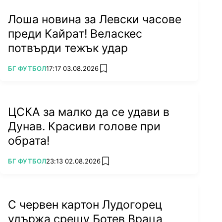
Лоша новина за Левски часове
преди Кайрат! Веласкес
потвърди тежък удар
ПОВЕЧЕ ОТ
БГ ФУТБОЛ
17:17 03.08.2026
add favorites
ЦСКА за малко да се удави в
Дунав. Красиви голове при
обрата!
ПОВЕЧЕ ОТ
БГ ФУТБОЛ
23:13 02.08.2026
add favorites
С червен картон Лудогорец
удържа срещу Ботев Враца