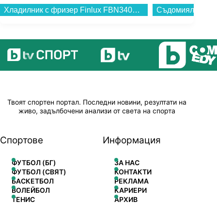
Хладилник с фризер Finlux FBN340B GLASS , 322 l, E , No Frost , Черно стъкло...
Твоят спортен портал. Последни новини, резултати на
живо, задълбочени анализи от света на спорта
Спортове
Информация
ФУТБОЛ (БГ)
ЗА НАС
ФУТБОЛ (СВЯТ)
КОНТАКТИ
БАСКЕТБОЛ
РЕКЛАМА
ВОЛЕЙБОЛ
КАРИЕРИ
ТЕНИС
АРХИВ