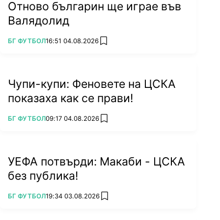
Отново българин ще играе във
Валядолид
ПОВЕЧЕ ОТ
БГ ФУТБОЛ
16:51 04.08.2026
add favorites
Чупи-купи: Феновете на ЦСКА
Джони Велинов се бори успешно с рака
показаха как се прави!
ПОВЕЧЕ ОТ
Завръща се в ЦСКА през 1991 година и остава
БГ ФУТБОЛ
09:17 04.08.2026
add favorites
още две години в тима, добавяйки още една
титла в богатата си кариера, като мачовете
които изиграва за "червените" за първенство
УЕФА потвърди: Макаби - ЦСКА
набъбват на 257.
без публика!
ПОВЕЧЕ ОТ
БГ ФУТБОЛ
19:34 03.08.2026
add favorites