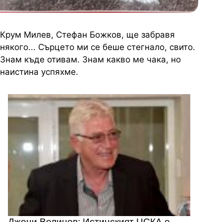
Крум Милев, Стефан Божков, ще забравя
някого... Сърцето ми се беше стегнало, свито.
Знам къде отивам. Знам какво ме чака, но
наистина успяхме.
Джони Велинов: Истинският ЦСКА е