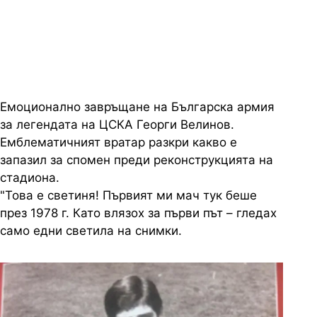
очите е бъдещето, емоционален
е великият вратар
Емоционално завръщане на Българска армия
за легендата на ЦСКА Георги Велинов.
Емблематичният вратар разкри какво е
запазил за спомен преди реконструкцията на
стадиона.
"Това е светиня! Първият ми мач тук беше
през 1978 г. Като влязох за първи път – гледах
само едни светила на снимки.