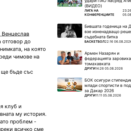
удари ПАО насред Ати
(ВИДЕО)
ПОВЕЧЕ ОТ
ЛИГА НА
23:2
КОНФЕРЕНЦИИТЕ
05.0
Бившата годеница на 
взе изненадващо реше
с Венцеслав
съдебната битка
 отговор до
ПОВЕЧЕ ОТ
БАСКЕТБОЛ
22:16 06.08.202
нимката, на която
Армен Назарян и
реди чимове на
федерацията заровиха
томахавката
ПОВЕЧЕ ОТ
ДРУГИ
14:26 05.08.2026
 ще бъде със
БОК осигури стипендии
млади спортисти в под
за Дакар 2026
ПОВЕЧЕ ОТ
ДРУГИ
11:11 05.08.2026
я клуб и
вната му история.
ато проблем -
преки всичко сме