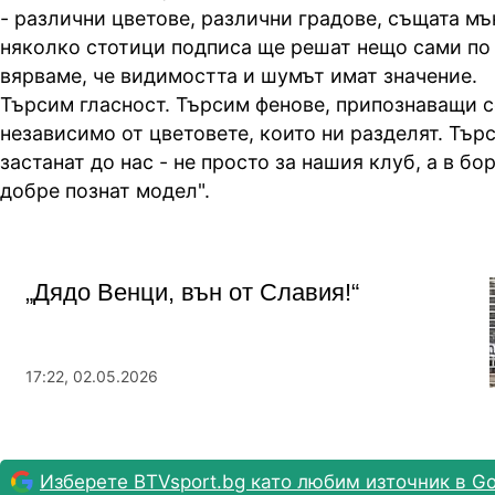
- различни цветове, различни градове, същата мъ
няколко стотици подписа ще решат нещо сами по 
вярваме, че видимостта и шумът имат значение.
Търсим гласност. Търсим фенове, припознаващи с
независимо от цветовете, които ни разделят. Търс
застанат до нас - не просто за нашия клуб, а в б
добре познат модел".
„Дядо Венци, вън от Славия!“
17:22, 02.05.2026
Изберете BTVsport.bg като любим източник в Go