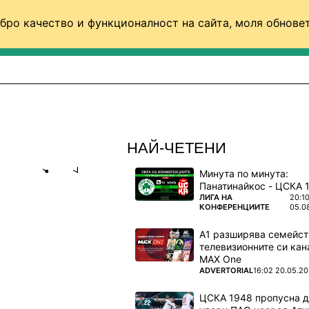
бро качество и функционалност на сайта, моля обновет
ФУТБОЛ (СВЯТ)
БАСКЕТБОЛ
ВОЛЕЙБОЛ
НАЙ-ЧЕТЕНИ
Минута по минута:
Share
save
ПОВЕЧЕ ОТ
ЛИГА НА
20:1
КОНФЕРЕНЦИИТЕ
05.0
РИ РУШАЩ
А1 разширява семейст
ЧИСТА
телевизионните си кан
MAX One
ПОВЕЧЕ ОТ
ADVERTORIAL
16:02 20.05.2
ЦСКА 1948 пропусна 