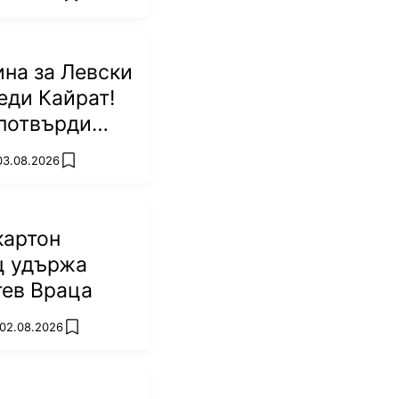
на за Левски
еди Кайрат!
потвърди
р
 03.08.2026
add favorites
картон
ц удържа
тев Враца
 02.08.2026
add favorites