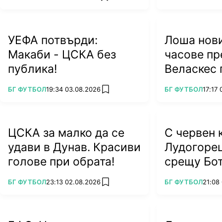
УЕФА потвърди:
Лоша нови
Макаби - ЦСКА без
часове пр
публика!
Веласкес 
тежък уда
ПОВЕЧЕ ОТ
ПОВЕЧЕ ОТ
БГ ФУТБОЛ
19:34 03.08.2026
БГ ФУТБОЛ
17:17
add favorites
ЦСКА за малко да се
С червен 
удави в Дунав. Красиви
Лудогоре
голове при обрата!
срещу Бо
ПОВЕЧЕ ОТ
ПОВЕЧЕ ОТ
БГ ФУТБОЛ
23:13 02.08.2026
БГ ФУТБОЛ
21:08
add favorites