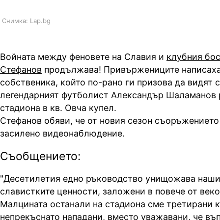
Снимка: Lap.bg
Войната между феновете на Славия и
клубния бо
Стефанов
продължава! Привържениците написаха
собственика, който по-рано ги призова да видят с
легендарният футболист Александър Шаламанов 
стадиона в кв. Овча купел.
Стефанов обяви, че от новия сезон съоръжението
засилено видеонаблюдение.
Съобщението:
"Десетилетия едно ръководство унищожава наши
славистките ценности, заложени в повече от веко
Малцината останали на стадиона сме третирани к
непрекъснато нападани, вместо уважавани, че въ