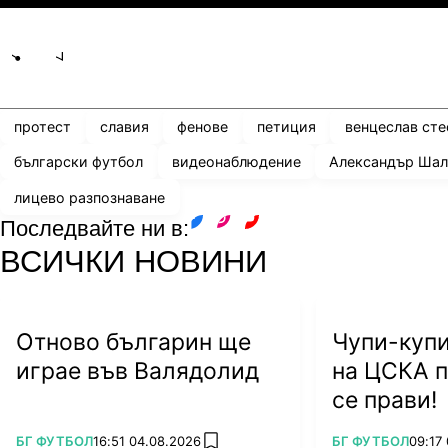
Share
save
протест
славия
фенове
петиция
венцеслав ст
български футбол
видеонаблюдение
Александър Ша
лицево разпознаване
Последвайте ни в:
facebook
instagram
youtube
ВСИЧКИ НОВИНИ
Отново българин ще
Чупи-купи
играе във Валядолид
на ЦСКА п
се прави!
ПОВЕЧЕ ОТ
ПОВЕЧЕ ОТ
БГ ФУТБОЛ
16:51 04.08.2026
БГ ФУТБОЛ
09:17
add favorites