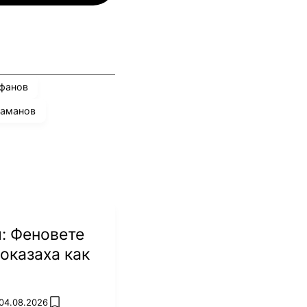
ефанов
ламанов
: Феновете
оказаха как
 04.08.2026
add favorites