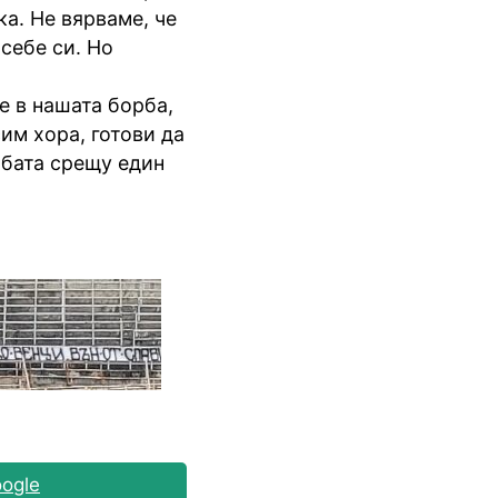
ка. Не вярваме, че
себе си. Но
е в нашата борба,
им хора, готови да
орбата срещу един
ogle