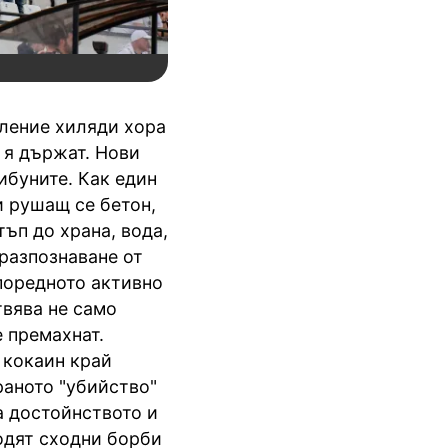
вление хиляди хора
о я държат. Нови
ибуните. Как един
и рушащ се бетон,
ъп до храна, вода,
 разпознаване от
поредното активно
твява не само
 премахнат.
 кокаин край
раното "убийство"
а достойнството и
водят сходни борби