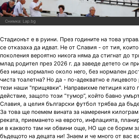
Снимка: Lap.bg
Стадионът е в руини. През годините на това упра
се отказаха да идват. Не от Славия - от тия, коит
поколения вероятно никога няма да стигнат до тр
млад родител през 2026 г. да заведе детето си пр
без нищо нормално около него, без нормален дост
чиста тоалетна? Но да - по-адекватно е лицевото
тези наши "прищявки". Направихме петиция като 
действие, защото този “тумор”, който бавно умър
Славия, а целия български футбол трябва да бъде
За това ще поемем вината за намерения килограм
реката, приемането на еврото, инфлацията, плани
и в каквото там ни обвини още, НО ще се борим з
бъдещото на децата ни! Знаем и че много от вас 