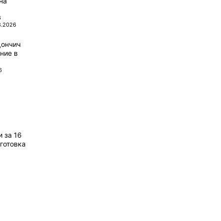
на
6
8.2026
Дончич
ние в
6
 за 16
готовка