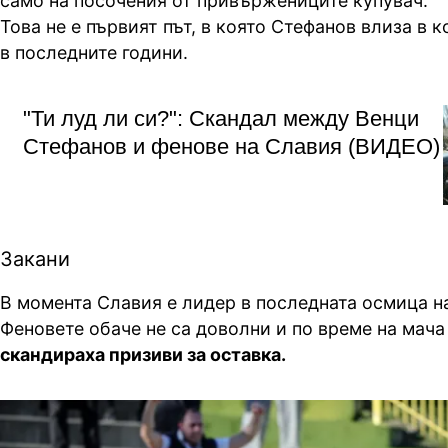
само на посочения от привържениците купувач.
Това не е първият път, в която Стефанов влиза в 
в последните години.
"Ти луд ли си?": Скандал между Венци
Стефанов и фенове на Славия (ВИДЕО)
Закани
В момента Славия е лидер в последната осмица н
Феновете обаче не са доволни и по време на мача
скандираха призиви за оставка.