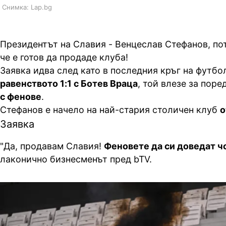
Снимка: Lap.bg
Президентът на Славия - Венцеслав Стефанов, по
че е готов да продаде клуба!
Заявка идва след като в последния кръг на футб
равенството 1:1 с Ботев Враца
, той влезе за поре
с фенове
.
Стефанов е начело на най-стария столичен клуб
о
Заявка
"Да, продавам Славия!
Феновете да си доведат ч
лаконично бизнесменът пред bTV.