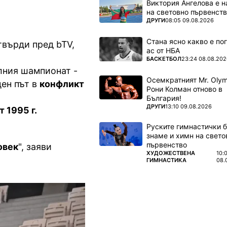
Виктория Ангелова е н
на световно първенств
ПОВЕЧЕ ОТ
ДРУГИ
08:05 09.08.2026
Стана ясно какво е по
твърди пред bTV,
ас от НБА
ПОВЕЧЕ ОТ
БАСКЕТБОЛ
23:24 08.08.202
олния шампионат -
Осемкратният Mr. Olym
ден път в
конфликт
Рони Колман отново в
България!
ПОВЕЧЕ ОТ
ДРУГИ
13:10 09.08.2026
т 1995 г.
Руските гимнастички б
знаме и химн на свето
първенство
овек
", заяви
ПОВЕЧЕ ОТ
ХУДОЖЕСТВЕНА
10:
ГИМНАСТИКА
08.