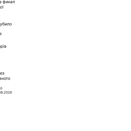
а финал
о!
губило
6
pia
ез
вното
00
08.2026