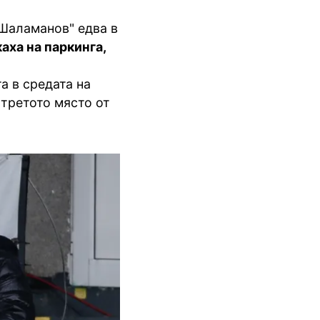
 Шаламанов" едва в
аха на паркинга,
а в средата на
 третото място от