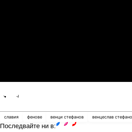
21.07.2026
19:00
1
0
Сабах Баку
К
21.07.2026
19:00
0
2
Сабуртало
С
21.07.2026
19:00
3
0
Мджельби
Л
Share
save
славия
фенове
венци стефанов
венцеслав стефан
Последвайте ни в:
facebook
instagram
youtube