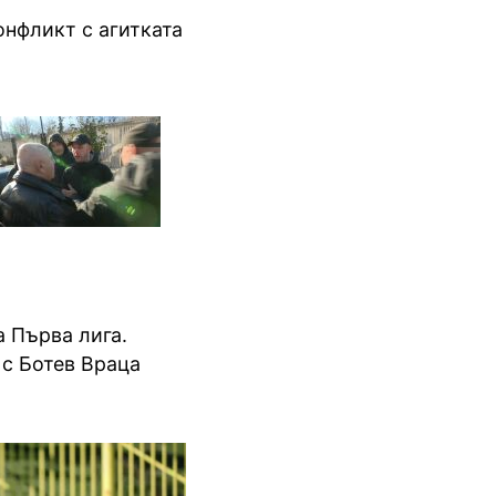
конфликт с агитката
а Първа лига.
 с Ботев Враца