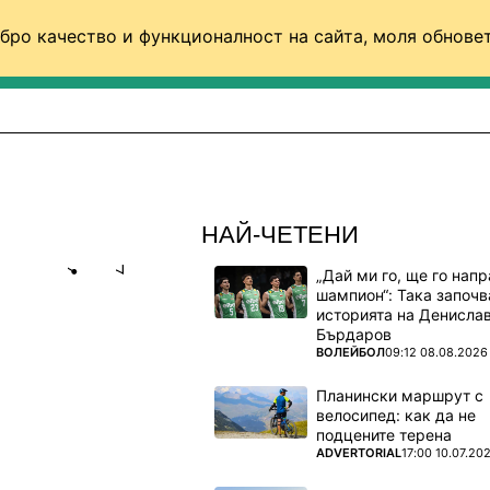
бро качество и функционалност на сайта, моля обновет
ФУТБОЛ (СВЯТ)
БАСКЕТБОЛ
ВОЛЕЙБОЛ
НАЙ-ЧЕТЕНИ
„Дай ми го, ще го нап
Share
save
шампион“: Така започв
историята на Денисла
Бърдаров
А,
ПОВЕЧЕ ОТ
ВОЛЕЙБОЛ
09:12 08.08.2026
Планински маршрут с
велосипед: как да не
упувач
подцените терена
ПОВЕЧЕ ОТ
ADVERTORIAL
17:00 10.07.20