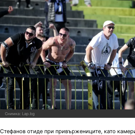
Снимка: Lap.bg
Стефанов отиде при привържениците, като камери