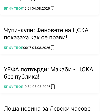
ПОВЕЧЕ ОТ
БГ ФУТБОЛ
16:51 04.08.2026
add favorites
Чупи-купи: Феновете на ЦСКА
показаха как се прави!
ПОВЕЧЕ ОТ
БГ ФУТБОЛ
09:17 04.08.2026
add favorites
УЕФА потвърди: Макаби - ЦСКА
без публика!
ПОВЕЧЕ ОТ
БГ ФУТБОЛ
19:34 03.08.2026
add favorites
Лоша новина за Левски часове