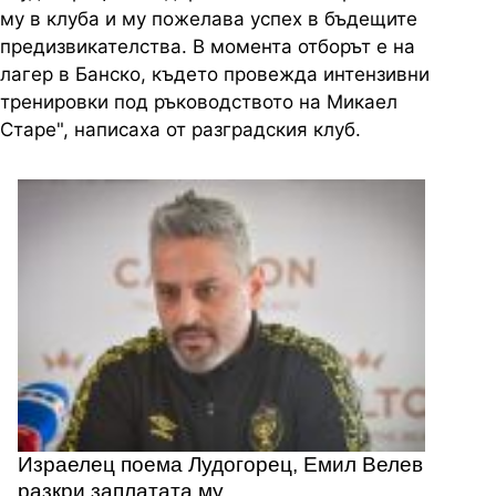
му в клуба и му пожелава успех в бъдещите
предизвикателства. В момента отборът е на
лагер в Банско, където провежда интензивни
тренировки под ръководството на Микаел
Старе", написаха от разградския клуб.
Израелец поема Лудогорец, Емил Велев
разкри заплатата му