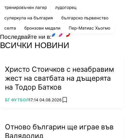
тренировъчен лагер
лудогорец
суперкупа на българия
българско първенство
селта
бронзови медали
Пер-Матиас Хьогмо
Последвайте ни в:
facebook
instagram
youtube
ВСИЧКИ НОВИНИ
Христо Стоичков с незабравим
жест на сватбата на дъщерята
на Тодор Батков
ПОВЕЧЕ ОТ
БГ ФУТБОЛ
17:14 04.08.2026
add favorites
Отново българин ще играе във
Валядолид