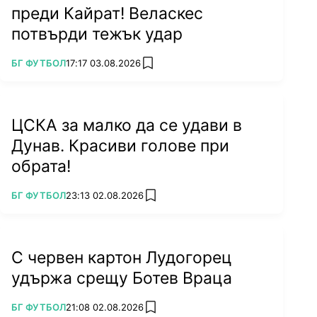
преди Кайрат! Веласкес
потвърди тежък удар
ПОВЕЧЕ ОТ
БГ ФУТБОЛ
17:17 03.08.2026
add favorites
ЦСКА за малко да се удави в
Дунав. Красиви голове при
обрата!
ПОВЕЧЕ ОТ
БГ ФУТБОЛ
23:13 02.08.2026
add favorites
С червен картон Лудогорец
удържа срещу Ботев Враца
ПОВЕЧЕ ОТ
БГ ФУТБОЛ
21:08 02.08.2026
add favorites