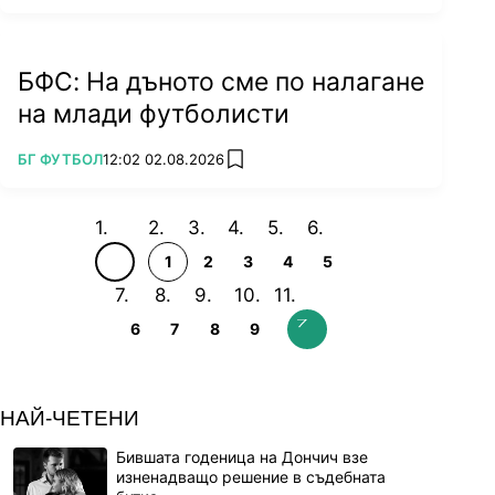
БФС: На дъното сме по налагане
на млади футболисти
ПОВЕЧЕ ОТ
БГ ФУТБОЛ
12:02 02.08.2026
add favorites
1
2
3
4
5
6
7
8
9
НАЙ-ЧЕТЕНИ
Бившата годеница на Дончич взе
изненадващо решение в съдебната