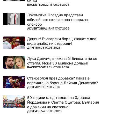
битка
ПОВЕЧЕ ОТ
БАСКЕТБОЛ
22:16 06.08.2026
Локомотив Пловдив представи
юбилейните екипи с нов генерален
спонсор
ПОВЕЧЕ ОТ
ADVERTORIAL
17:41 17.07.2026
Допинг! Български борец хванат с два
вида анаболни стероиди!
ПОВЕЧЕ ОТ
ДРУГИ
10:05 07.08.2026
Лука Дончич, внимавай! Бившата не се
оттегля. Иска 50 милиона долара!
ПОВЕЧЕ ОТ
БАСКЕТБОЛ
12:24 07.08.2026
Станозолол през добавка? Каква е
версията на бореца Дейвид Димитров?
ПОВЕЧЕ ОТ
ДРУГИ
12:51 07.08.2026
50 години след титлата на Здравка
Йорданова и Светла Оцетова: България
е домакин на световно!
ПОВЕЧЕ ОТ
ДРУГИ
09:54 06.08.2026