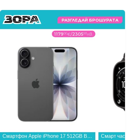
РАЗГЛЕДАЙ БРОШУРАТА
1179
00
€
/
2305
93
лв.
Смартфон Apple iPhone 17 512GB Black mg6p4 , 512 GB, 8 GB...