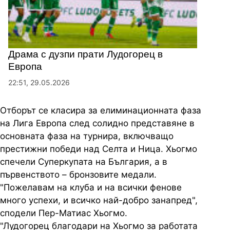
Драма с дузпи прати Лудогорец в
Европа
22:51, 29.05.2026
Отборът се класира за елиминационната фаза
на Лига Европа след солидно представяне в
основната фаза на турнира, включващо
престижни победи над Селта и Ница. Хьогмо
спечели Суперкупата на България, а в
първенството – бронзовите медали.
"Пожелавам на клуба и на всички фенове
много успехи, и всичко най-добро занапред",
сподели Пер-Матиас Хьогмо.
"Лудогорец благодари на Хьогмо за работата