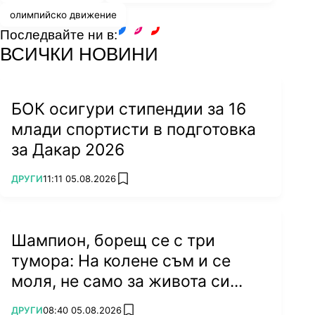
олимпийско движение
Последвайте ни в:
facebook
instagram
youtube
ВСИЧКИ НОВИНИ
БОК осигури стипендии за 16
млади спортисти в подготовка
за Дакар 2026
ПОВЕЧЕ ОТ
ДРУГИ
11:11 05.08.2026
add favorites
Шампион, борещ се с три
тумора: На колене съм и се
моля, не само за живота си...
ПОВЕЧЕ ОТ
ДРУГИ
08:40 05.08.2026
add favorites