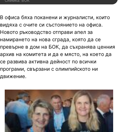
Снимка: БОК
В офиса бяха поканени и журналисти, които
видяха с очите си състоянието на офиса.
Новото ръководство отправи апел за
намирането на нова сграда, която да се
превърне в дом на БОК, да съхранява ценния
архив на комитета и да е място, на коeто да
се развива активна дейност по всички
програми, свързани с олимпийското ни
движение.