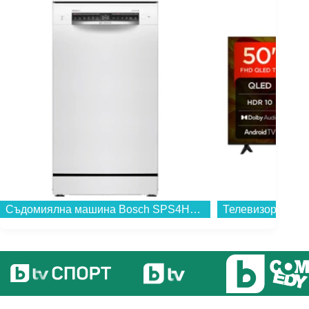
Съдомиялна машина Bosch SPS4HMW49E*** , 10 комплекта, E...