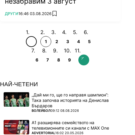
незабравим 3 август
ПОВЕЧЕ ОТ
ДРУГИ
16:46 03.08.2026
add favorites
1
2
3
4
5
6
7
8
9
НАЙ-ЧЕТЕНИ
„Дай ми го, ще го направя шампион“:
Така започва историята на Денислав
Бърдаров
ПОВЕЧЕ ОТ
ВОЛЕЙБОЛ
09:12 08.08.2026
А1 разширява семейството на
телевизионните си канали с MAX One
ПОВЕЧЕ ОТ
ADVERTORIAL
16:02 20.05.2026