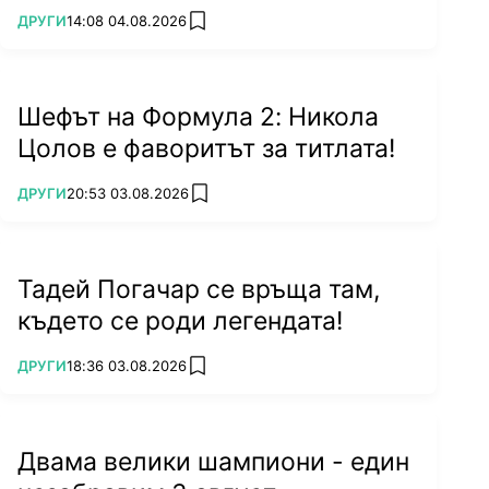
ПОВЕЧЕ ОТ
ДРУГИ
14:08 04.08.2026
add favorites
Шефът на Формула 2: Никола
Цолов е фаворитът за титлата!
ПОВЕЧЕ ОТ
ДРУГИ
20:53 03.08.2026
add favorites
Тадей Погачар се връща там,
където се роди легендата!
ПОВЕЧЕ ОТ
ДРУГИ
18:36 03.08.2026
add favorites
Двама велики шампиони - един