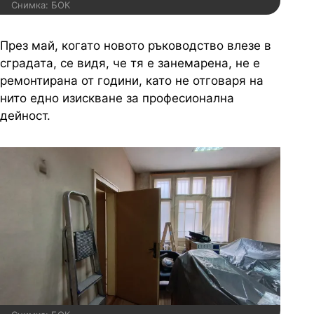
Снимка: БОК
През май, когато новото ръководство влезе в
сградата, се видя, че тя е занемарена, не е
ремонтирана от години, като не отговаря на
нито едно изискване за професионална
дейност.