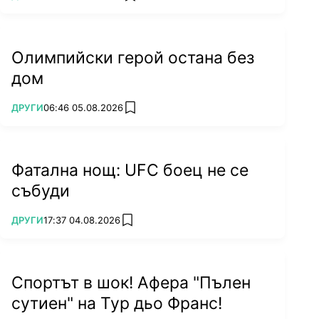
Олимпийски герой остана без
дом
ПОВЕЧЕ ОТ
ДРУГИ
06:46 05.08.2026
add favorites
Фатална нощ: UFC боец не се
събуди
ПОВЕЧЕ ОТ
ДРУГИ
17:37 04.08.2026
add favorites
Спортът в шок! Афера "Пълен
сутиен" на Тур дьо Франс!