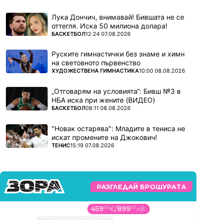
Лука Дончич, внимавай! Бившата не се
оттегля. Иска 50 милиона долара!
ПОВЕЧЕ ОТ
БАСКЕТБОЛ
12:24 07.08.2026
Руските гимнастички без знаме и химн
на световното първенство
ПОВЕЧЕ ОТ
ХУДОЖЕСТВЕНА ГИМНАСТИКА
10:00 08.08.2026
„Отговарям на условията“: Бивш №3 в
НБА иска при жените (ВИДЕО)
ПОВЕЧЕ ОТ
БАСКЕТБОЛ
08:11 08.08.2026
"Новак остарява": Младите в тениса не
искат промените на Джокович!
ПОВЕЧЕ ОТ
ТЕНИС
15:19 07.08.2026
РАЗГЛЕДАЙ БРОШУРАТА
459
99
€
/
899
67
лв.