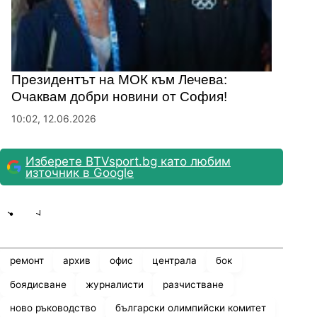
Президентът на МОК към Лечева:
Очаквам добри новини от София!
10:02, 12.06.2026
Изберете BTVsport.bg като любим
източник в Google
Share
save
ремонт
архив
офис
централа
бок
боядисване
журналисти
разчистване
ново ръководство
български олимпийски комитет