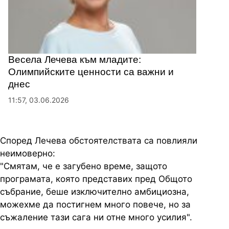
Весела Лечева към младите:
Олимпийските ценности са важни и
днес
11:57, 03.06.2026
Според Лечева обстоятелствата са повлияли
неимоверно:
"Смятам, че е загубено време, защото
програмата, която представих пред Общото
събрание, беше изключително амбициозна,
можехме да постигнем много повече, но за
съжаление тази сага ни отне много усилия".