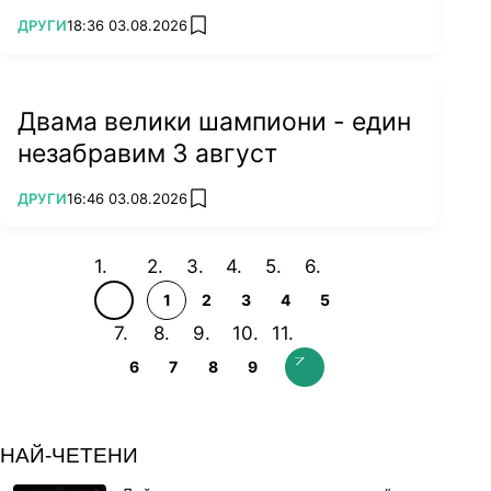
ПОВЕЧЕ ОТ
ДРУГИ
18:36 03.08.2026
add favorites
Двама велики шампиони - един
незабравим 3 август
ПОВЕЧЕ ОТ
ДРУГИ
16:46 03.08.2026
add favorites
1
2
3
4
5
6
7
8
9
НАЙ-ЧЕТЕНИ