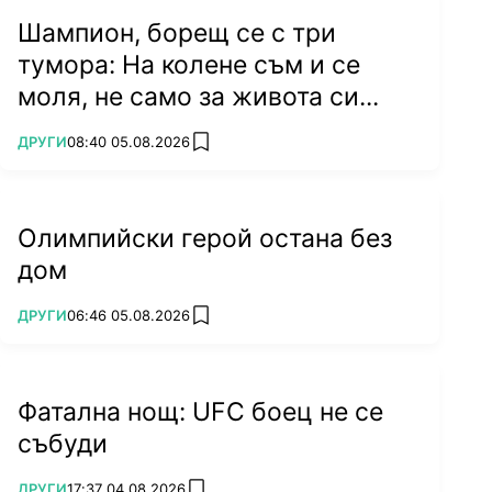
Шампион, борещ се с три
тумора: На колене съм и се
моля, не само за живота си...
ПОВЕЧЕ ОТ
ДРУГИ
08:40 05.08.2026
add favorites
Олимпийски герой остана без
дом
ПОВЕЧЕ ОТ
ДРУГИ
06:46 05.08.2026
add favorites
Фатална нощ: UFC боец не се
събуди
ПОВЕЧЕ ОТ
ДРУГИ
17:37 04.08.2026