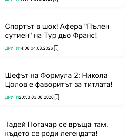
add favorites
Спортът в шок! Афера "Пълен
сутиен" на Тур дьо Франс!
ПОВЕЧЕ ОТ
ДРУГИ
14:08 04.08.2026
add favorites
Шефът на Формула 2: Никола
Цолов е фаворитът за титлата!
ПОВЕЧЕ ОТ
ДРУГИ
20:53 03.08.2026
add favorites
Тадей Погачар се връща там,
където се роди легендата!