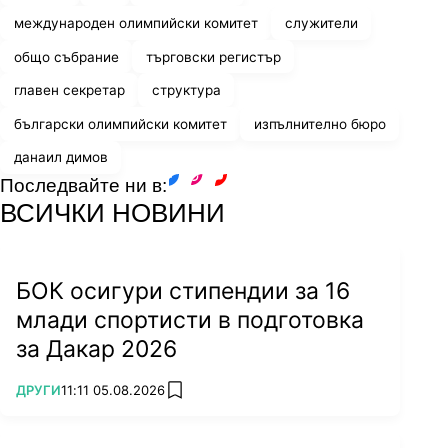
международен олимпийски комитет
служители
общо събрание
търговски регистър
главен секретар
структура
български олимпийски комитет
изпълнително бюро
данаил димов
Последвайте ни в:
facebook
instagram
youtube
ВСИЧКИ НОВИНИ
БОК осигури стипендии за 16
млади спортисти в подготовка
за Дакар 2026
ПОВЕЧЕ ОТ
ДРУГИ
11:11 05.08.2026
add favorites