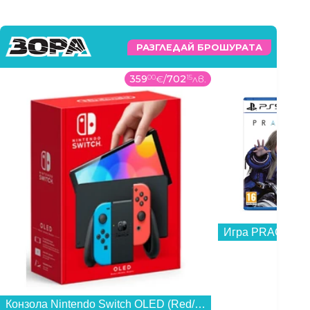
РАЗГЛЕДАЙ БРОШУРАТА
359
00
€
/
702
15
лв.
53
99
Игра PRAGMATA 
Конзола Nintendo Switch OLED (Red/Blue JOY-CON)...