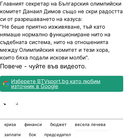
Главният секретар на Българския олимпийски
комитет Данаил Димов също не скри радостта
си от разрешаването на казуса:
"Не беше приятно изживяване, тъй като
нямаше нормално функциониране нито на
съдебната система, нито на отношенията
между Олимпийския комитет и тези хора,
които бяха подали искови молби".
Повече - чуйте във видеото.
Изберете BTVsport.bg като любим
източник в Google
Share
save
криза
финанси
бюджет
весела лечева
заплати
бок
председател