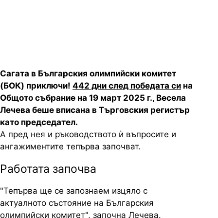
Изпълнителното бюро в сряда (10
юни)
Сагата в Българския олимпийски комитет
(БОК) приключи!
442 дни след победата си
на
Общото събрание на 19 март 2025 г., Весела
Лечева беше вписана в Търговския регистър
като председател.
А пред нея и ръководството ѝ въпросите и
ангажиментите тепърва започват.
Работата започва
"Тепърва ще се запознаем изцяло с
актуалното състояние на Българския
олимпийски комитет", започна Лечева.