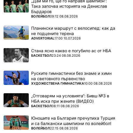
„Дай ми го, ще го направя шампион“:
Така започва историята на Денислав
Бърдаров
ПОВЕЧЕ ОТ
ВОЛЕЙБОЛ
09:12 08.08.2026
Планински маршрут с велосипед: как да
не подцените терена
ПОВЕЧЕ ОТ
ADVERTORIAL
17:00 10.07.2026
Стана ясно какво е погубило ас от НБА
ПОВЕЧЕ ОТ
БАСКЕТБОЛ
23:24 08.08.2026
Руските гимнастички без знаме и химн
на световното първенство
ПОВЕЧЕ ОТ
ХУДОЖЕСТВЕНА ГИМНАСТИКА
10:00 08.08.2026
„Отговарям на условията“: Бивш №3 в
НБА иска при жените (ВИДЕО)
ПОВЕЧЕ ОТ
БАСКЕТБОЛ
08:11 08.08.2026
Юношите на България пречупиха Турция
и са балкански шампиони по волейбол!
ПОВЕЧЕ ОТ
ВОЛЕЙБОЛ
22:15 08.08.2026