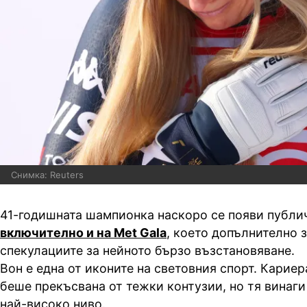
Снимка: Reuters
41-годишната шампионка наскоро се появи публич
включително и на Met Gala
, което допълнително 
спекулациите за нейното бързо възстановяване.
Вон е една от иконите на световния спорт. Кариер
беше прекъсвана от тежки контузии, но тя винаги
най-високо ниво.