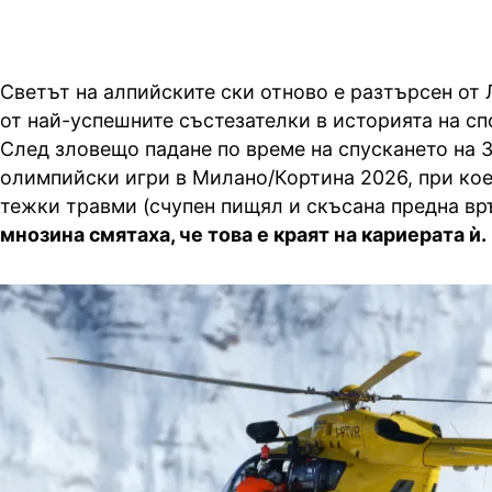
Светът на алпийските ски отново е разтърсен от 
от най-успешните състезателки в историята на сп
След зловещо падане по време на спускането на 
олимпийски игри в Милано/Кортина 2026, при кое
тежки травми (счупен пищял и скъсана предна връ
мнозина смятаха, че това е краят на кариерата ѝ.