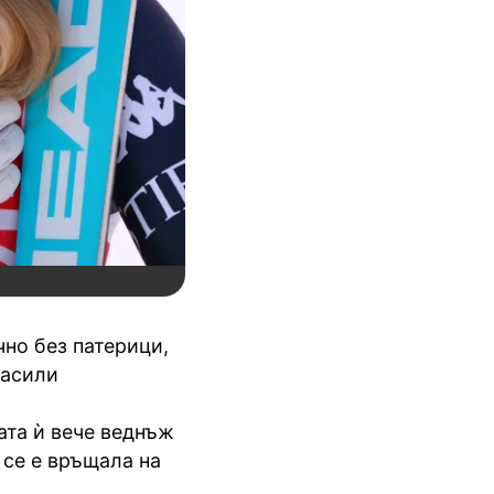
но без патерици,
засили
ата ѝ вече веднъж
 се е връщала на