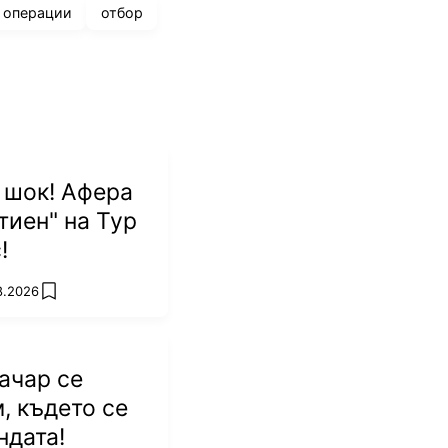
операции
отбор
 шок! Афера
тиен" на Тур
!
8.2026
add favorites
ачар се
, където се
ндата!