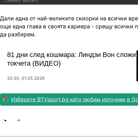
Снимка: Reuters
Дали една от най-великите скиорки на всички вр
още една глава в своята кариера - срещу всички 
да разберем.
81 дни след кошмара: Линдзи Вон сложи
токчета (ВИДЕО)
20:30, 01.05.2026
Изберете BTVsport.bg като любим източник в Go
Share
save