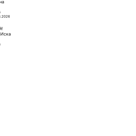
на
6
8.2026
й!
 Иска
6