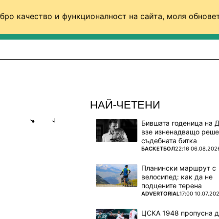
бро качество и функционалност на сайта, моля обновет
ФУТБОЛ (СВЯТ)
БАСКЕТБОЛ
ВОЛЕЙБОЛ
НАЙ-ЧЕТЕНИ
Бившата годеница на 
Share
save
взе изненадващо реше
съдебната битка
ПОВЕЧЕ ОТ
БАСКЕТБОЛ
22:16 06.08.202
 СЪСТАВА
Планински маршрут с
велосипед: как да не
подцените терена
ПОВЕЧЕ ОТ
ADVERTORIAL
17:00 10.07.20
ЦСКА 1948 пропусна 