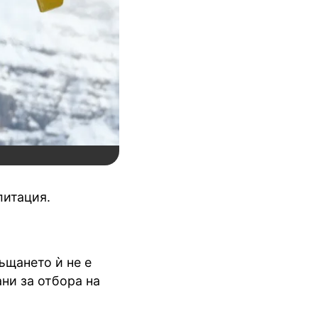
литация.
ъщането ѝ не е
ни за отбора на