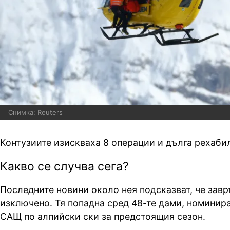
Снимка: Reuters
Контузиите изискваха 8 операции и дълга рехаби
Какво се случва сега?
Последните новини около нея подсказват, че завр
изключено. Тя попадна сред 48-те дами, номинира
САЩ по алпийски ски за предстоящия сезон.