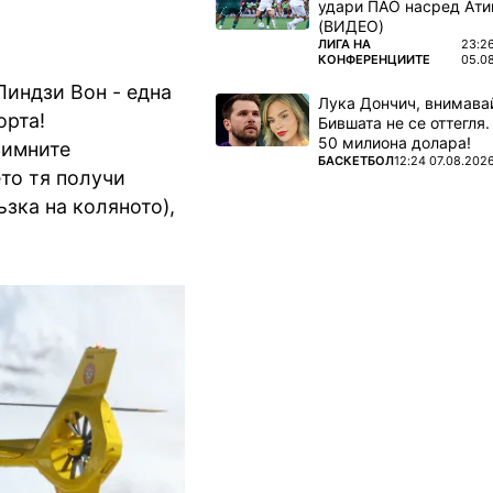
удари ПАО насред Ати
(ВИДЕО)
ПОВЕЧЕ ОТ
ЛИГА НА
23:2
КОНФЕРЕНЦИИТЕ
05.0
Линдзи Вон - една
Лука Дончич, внимава
орта!
Бившата не се оттегля.
50 милиона долара!
Зимните
ПОВЕЧЕ ОТ
БАСКЕТБОЛ
12:24 07.08.202
то тя получи
зка на коляното),