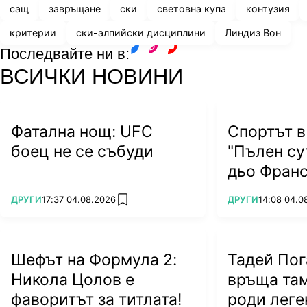
сащ
завръщане
ски
световна купа
контузия
критерии
ски-алпийски дисциплини
Линдиз Вон
Последвайте ни в:
facebook
instagram
youtube
ВСИЧКИ НОВИНИ
Фатална нощ: UFC
Спортът в
боец не се събуди
"Пълен су
дьо Франс
ПОВЕЧЕ ОТ
ПОВЕЧЕ ОТ
ДРУГИ
17:37 04.08.2026
ДРУГИ
14:08 04.0
add favorites
Шефът на Формула 2:
Тадей Пог
Никола Цолов е
връща там
фаворитът за титлата!
роди леге