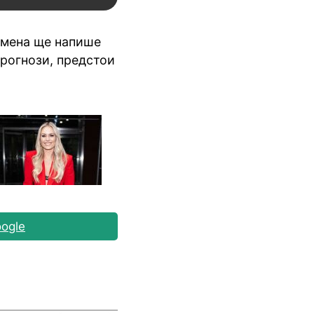
емена ще напише
прогнози, предстои
ogle