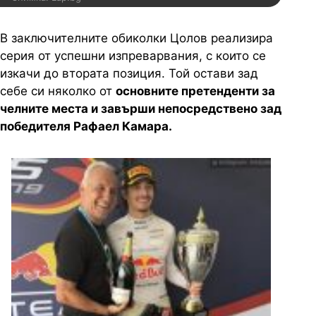
В заключителните обиколки Цолов реализира
серия от успешни изпреварвания, с които се
изкачи до втората позиция. Той остави зад
себе си няколко от
основните претенденти за
челните места и завърши непосредствено зад
победителя Рафаел Камара.