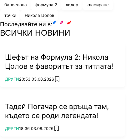
барселона
формула 2
лидер
класиране
точки
Никола Цолов
Последвайте ни в:
facebook
instagram
youtube
ВСИЧКИ НОВИНИ
Шефът на Формула 2: Никола
Цолов е фаворитът за титлата!
ПОВЕЧЕ ОТ
ДРУГИ
20:53 03.08.2026
add favorites
Тадей Погачар се връща там,
където се роди легендата!
ПОВЕЧЕ ОТ
ДРУГИ
18:36 03.08.2026
add favorites