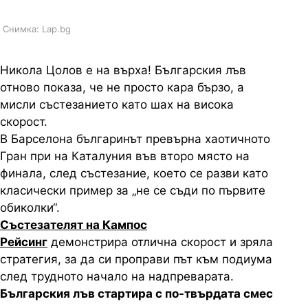
Снимка: Lap.bg
Никола Цолов е на върха! Българския лъв
отново показа, че не просто кара бързо, а
мисли състезанието като шах на висока
скорост.
В Барселона българинът превърна хаотичното
Гран при на Каталуния във второ място на
финала, след състезание, което се разви като
класически пример за „не се съди по първите
обиколки“.
Състезателят на Кампос
Рейсинг
демонстрира отлична скорост и зряла
стратегия, за да си проправи път към подиума
след трудното начало на надпреварата.
Българския лъв стартира с по-твърдата смес