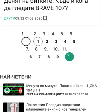
Денят на битките: Къде и кога
да гледате BRAVE 107?
ПОВЕЧЕ ОТ
ДРУГИ
09:32 01.08.2026
add favorites
1
2
3
4
5
6
7
8
9
НАЙ-ЧЕТЕНИ
Минута по минута: Панатинайкос - ЦСКА
1948 1:1
ПОВЕЧЕ ОТ
ЛИГА НА КОНФЕРЕНЦИИТЕ
20:10 05.08.2026
Локомотив Пловдив представи
юбилейните екипи с нов генерален