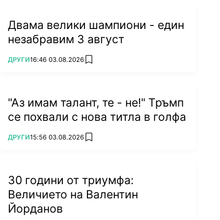
Двама велики шампиони - един
незабравим 3 август
ПОВЕЧЕ ОТ
ДРУГИ
16:46 03.08.2026
add favorites
"Аз имам талант, те - не!" Тръмп
се похвали с нова титла в голфа
ПОВЕЧЕ ОТ
ДРУГИ
15:56 03.08.2026
add favorites
30 години от триумфа:
Величието на Валентин
Йорданов