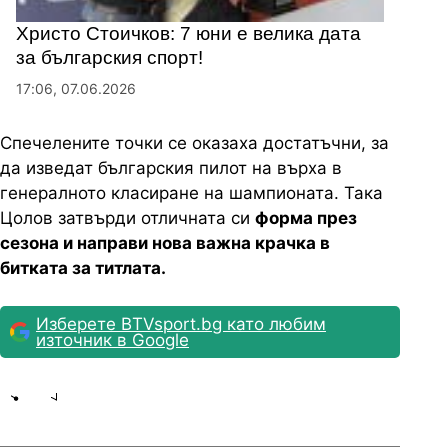
Христо Стоичков: 7 юни е велика дата
за българския спорт!
17:06, 07.06.2026
Спечелените точки се оказаха достатъчни, за
да изведат българския пилот на върха в
генералното класиране на шампионата. Така
Цолов затвърди отличната си
форма през
сезона и направи нова важна крачка в
битката за титлата.
Изберете BTVsport.bg като любим
източник в Google
Share
save