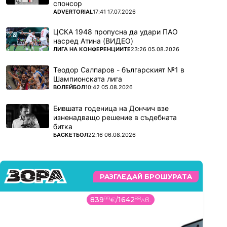
спонсор
ПОВЕЧЕ ОТ
ADVERTORIAL
17:41 17.07.2026
ЦСКА 1948 пропусна да удари ПАО
насред Атина (ВИДЕО)
ПОВЕЧЕ ОТ
ЛИГА НА КОНФЕРЕНЦИИТЕ
23:26 05.08.2026
Теодор Салпаров - българският №1 в
Шампионската лига
ПОВЕЧЕ ОТ
ВОЛЕЙБОЛ
10:42 05.08.2026
Бившата годеница на Дончич взе
изненадващо решение в съдебната
битка
ПОВЕЧЕ ОТ
БАСКЕТБОЛ
22:16 06.08.2026
РАЗГЛЕДАЙ БРОШУРАТА
839
99
€
/
1642
88
лв.