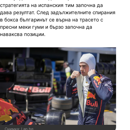
стратегията на испанския тим започна да
дава резултат. След задължителните спирания
в бокса българинът се върна на трасето с
пресни меки гуми и бързо започна да
наваксва позиции.
Снимка: Lap.bg