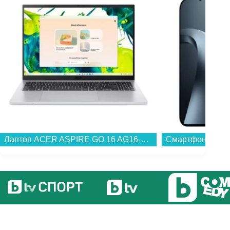
Лаптоп ACER ASPIRE GO 16 AG16-71P-791J NX.JTGEX.002 , 1000GB SSD , 16.00 , 32 , Intel Core 7 150U (10 cores) , Intel Graphics , Windows...