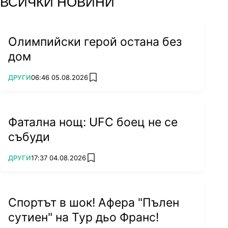
ВСИЧКИ НОВИНИ
Олимпийски герой остана без
дом
ПОВЕЧЕ ОТ
ДРУГИ
06:46 05.08.2026
add favorites
Фатална нощ: UFC боец не се
събуди
ПОВЕЧЕ ОТ
ДРУГИ
17:37 04.08.2026
add favorites
Спортът в шок! Афера "Пълен
сутиен" на Тур дьо Франс!