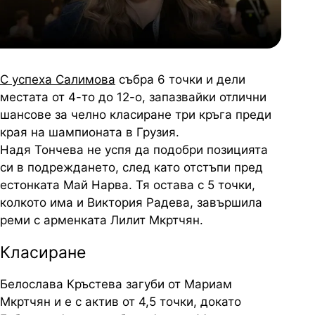
С успеха Салимова
събра 6 точки и дели
местата от 4-то до 12-о, запазвайки отлични
шансове за челно класиране три кръга преди
края на шампионата в Грузия.
Надя Тончева не успя да подобри позицията
си в подреждането, след като отстъпи пред
естонката Май Нарва. Тя остава с 5 точки,
колкото има и Виктория Радева, завършила
реми с арменката Лилит Мкртчян.
Класиране
Белослава Кръстева загуби от Мариам
Мкртчян и е с актив от 4,5 точки, докато