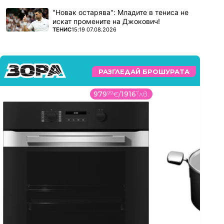
"Новак остарява": Младите в тениса не
искат промените на Джокович!
ПОВЕЧЕ ОТ
ТЕНИС
15:19 07.08.2026
РАЗГЛЕДАЙ БРОШУРАТА
979
99
€
/
1916
7
лв.