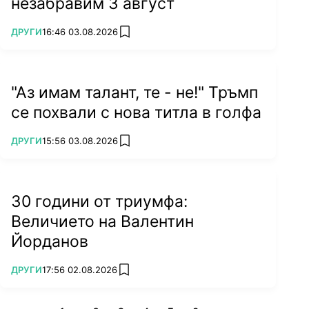
незабравим 3 август
ПОВЕЧЕ ОТ
ДРУГИ
16:46 03.08.2026
add favorites
"Аз имам талант, те - не!" Тръмп
се похвали с нова титла в голфа
ПОВЕЧЕ ОТ
ДРУГИ
15:56 03.08.2026
add favorites
30 години от триумфа:
Величието на Валентин
Йорданов
ПОВЕЧЕ ОТ
ДРУГИ
17:56 02.08.2026
add favorites