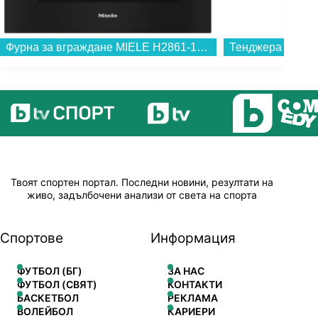
Фурна за вграждане MIELE H2861-1B D EDST/CLST 125 Edition , 76 , А+ , Електронно...
Твоят спортен портал. Последни новини, резултати на
живо, задълбочени анализи от света на спорта
Спортове
Информация
ФУТБОЛ (БГ)
ЗА НАС
ФУТБОЛ (СВЯТ)
КОНТАКТИ
БАСКЕТБОЛ
РЕКЛАМА
ВОЛЕЙБОЛ
КАРИЕРИ