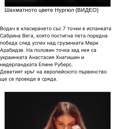
Шахматното цвете Нургюл (ВИДЕО)
Водач в класирането със 7 точки е испанката
Сабрина Вега, която постигна пета поредна
победа след успех над грузинката Мери
Арабидзе. На половин точка зад нея са
украинката Анастасия Хнатишин и
нидерландката Елине Руберс.
Деветият кръг на европейското първенство
ще се проведе в сряда.