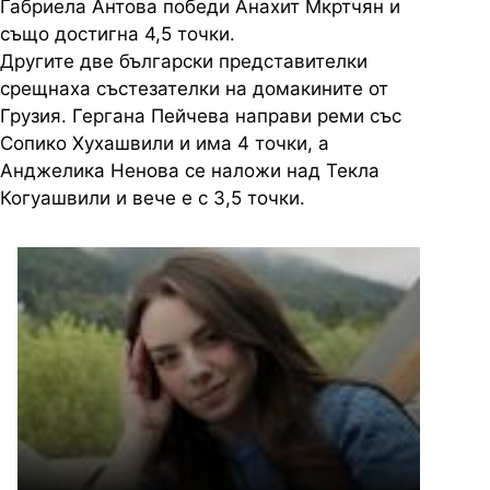
Габриела Антова победи Анахит Мкртчян и
също достигна 4,5 точки.
Другите две български представителки
срещнаха състезателки на домакините от
Грузия. Гергана Пейчева направи реми със
Сопико Хухашвили и има 4 точки, а
Анджелика Ненова се наложи над Текла
Когуашвили и вече е с 3,5 точки.