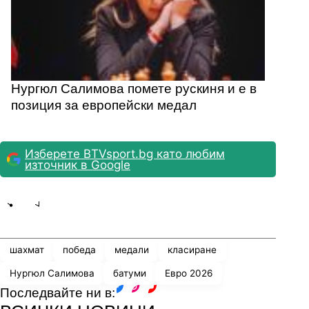
Нургюл Салимова помете рускиня и е в
позиция за европейски медал
Изберете BTVsport.bg като любим
източник в Google
Share
save
шахмат
победа
медали
класиране
Нургюл Салимова
батуми
Евро 2026
Последвайте ни в:
facebook
instagram
youtube