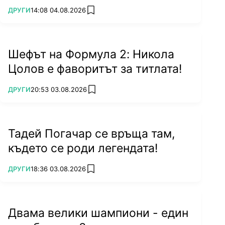
ПОВЕЧЕ ОТ
ДРУГИ
14:08 04.08.2026
add favorites
Шефът на Формула 2: Никола
Цолов е фаворитът за титлата!
ПОВЕЧЕ ОТ
ДРУГИ
20:53 03.08.2026
add favorites
Тадей Погачар се връща там,
където се роди легендата!
ПОВЕЧЕ ОТ
ДРУГИ
18:36 03.08.2026
add favorites
Двама велики шампиони - един