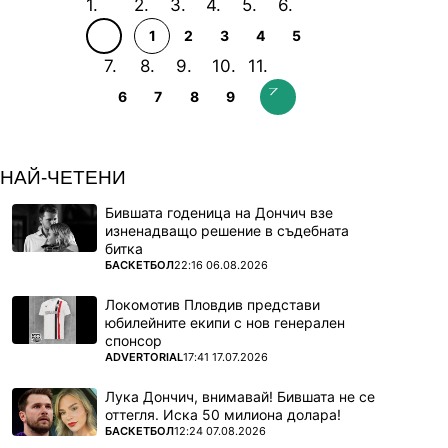
1
2
3
4
5
6
7
8
9
НАЙ-ЧЕТЕНИ
Бившата годеница на Дончич взе
изненадващо решение в съдебната
битка
ПОВЕЧЕ ОТ
БАСКЕТБОЛ
22:16 06.08.2026
Локомотив Пловдив представи
юбилейните екипи с нов генерален
спонсор
ПОВЕЧЕ ОТ
ADVERTORIAL
17:41 17.07.2026
Лука Дончич, внимавай! Бившата не се
оттегля. Иска 50 милиона долара!
ПОВЕЧЕ ОТ
БАСКЕТБОЛ
12:24 07.08.2026