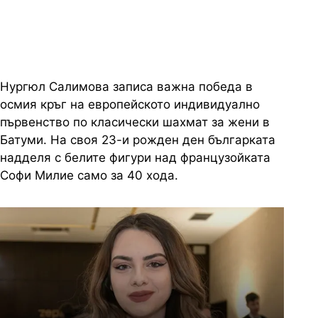
европейското първенство
Нургюл Салимова записа важна победа в
осмия кръг на европейското индивидуално
първенство по класически шахмат за жени в
Батуми. На своя 23-и рожден ден българката
надделя с белите фигури над французойката
Софи Милие само за 40 хода.