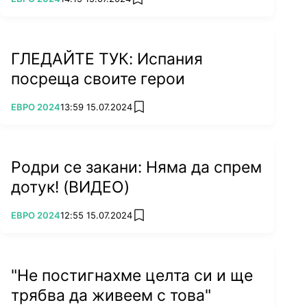
add favorites
ГЛЕДАЙТЕ ТУК: Испания
посреща своите герои
ПОВЕЧЕ ОТ
ЕВРО 2024
13:59 15.07.2024
add favorites
Родри се закани: Няма да спрем
дотук! (ВИДЕО)
ПОВЕЧЕ ОТ
ЕВРО 2024
12:55 15.07.2024
add favorites
"Не постигнахме целта си и ще
трябва да живеем с това"