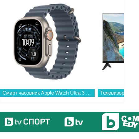
Смарт часовник Apple Watch Ultra 3 49mm Nat/Blue Ocean Band mewh4 , 1.98...