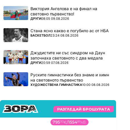
Виктория Ангелова е на финал на
световно първенство!
ПОВЕЧЕ ОТ
ДРУГИ
08:05 09.08.2026
Стана ясно какво е погубило ас от НБА
ПОВЕЧЕ ОТ
БАСКЕТБОЛ
23:24 08.08.2026
Джудистите ни със синдром на Даун
започнаха световното с два медала
ПОВЕЧЕ ОТ
ДРУГИ
20:59 07.08.2026
Руските гимнастички без знаме и химн
на световното първенство
ПОВЕЧЕ ОТ
ХУДОЖЕСТВЕНА ГИМНАСТИКА
10:00 08.08.2026
РАЗГЛЕДАЙ БРОШУРАТА
795
00
€
/
1554
89
лв.