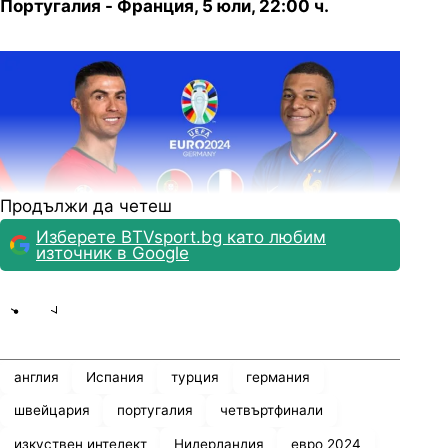
Португалия - Франция, 5 юли, 22:00 ч.
Продължи да четеш
Изберете BTVsport.bg като любим
източник в Google
Аl залага на успех на “петлите” с 2:1 срещу
Share
save
Португалия. Франция може да се похвали с
доста достойнства в атака, включително
англия
Испания
турция
германия
Килиан Мбапе и Антоан Гризман, съчетани с
швейцария
португалия
четвъртфинали
доста плюсове в защита. Въпреки че
Португалия показва неотстъпчивост и умения,
изкуствен интелект
Нидерландия
евро 2024