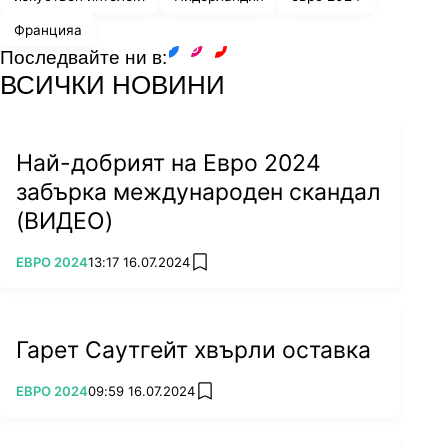
особено с класата на Кристиано Роналдо,
Францияа
всеобхватната сила на Франция и
Последвайте ни в:
facebook
instagram
youtube
тактическата гъвкавост се очаква да дадат на
ВСИЧКИ НОВИНИ
тима на Дидие Дешан предимство в този
оспорван мач.
Англия - Швейцария, 6 юли, 19:00 ч.
Най-добрият на Евро 2024
забърка международен скандал
(ВИДЕО)
ПОВЕЧЕ ОТ
ЕВРО 2024
13:17 16.07.2024
add favorites
Гарет Саутгейт хвърли оставка
ПОВЕЧЕ ОТ
ЕВРО 2024
09:59 16.07.2024
add favorites