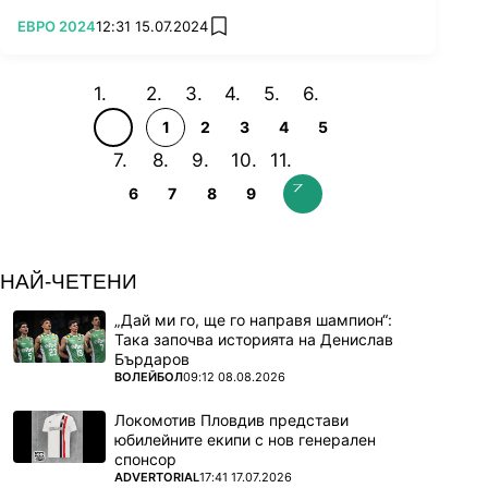
ПОВЕЧЕ ОТ
ЕВРО 2024
12:31 15.07.2024
add favorites
1
2
3
4
5
6
7
8
9
НАЙ-ЧЕТЕНИ
„Дай ми го, ще го направя шампион“:
Така започва историята на Денислав
Бърдаров
ПОВЕЧЕ ОТ
ВОЛЕЙБОЛ
09:12 08.08.2026
Локомотив Пловдив представи
юбилейните екипи с нов генерален
спонсор
ПОВЕЧЕ ОТ
ADVERTORIAL
17:41 17.07.2026