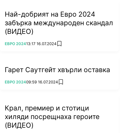
Хърватия да достига едва до 1/4-финалите.
Най-добрият на Евро 2024
През 2012 г. участва на европейското
забърка международен скандал
първенство в Полша и Украйна, но Хърватия
не излиза от тежка група с Испания, Италия и
(ВИДЕО)
Ирландия. Тимът се представя
ПОВЕЧЕ ОТ
незадоволително и две години по-късно на
ЕВРО 2024
13:17 16.07.2024
add favorites
световното първенство в Бразилия, като
отпада в групите.
Гарет Саутгейт хвърли оставка
ПОВЕЧЕ ОТ
ЕВРО 2024
09:59 16.07.2024
add favorites
Крал, премиер и стотици
хиляди посрещнаха героите
(ВИДЕО)