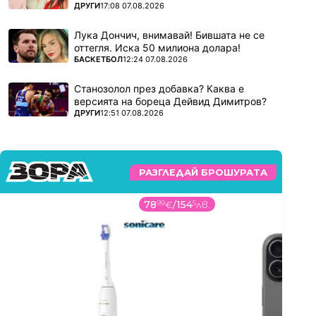
ПОВЕЧЕ ОТ
ДРУГИ
17:08 07.08.2026
Лука Дончич, внимавай! Бившата не се
оттегля. Иска 50 милиона долара!
ПОВЕЧЕ ОТ
БАСКЕТБОЛ
12:24 07.08.2026
Станозолол през добавка? Каква е
версията на бореца Дейвид Димитров?
ПОВЕЧЕ ОТ
ДРУГИ
12:51 07.08.2026
РАЗГЛЕДАЙ БРОШУРАТА
78
99
€
/
154
5
лв.