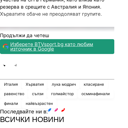
резерва в срещите с Австралия и Япония.
Хърватите обаче не преодоляват групите.
Продължи да четеш
Изберете BTVsport.bg като любим
източник в Google
Share
save
Италия
Хърватия
лука модрич
класиране
равенство
сълзи
голмайстор
осминафинали
финали
найвъзрастен
Последвайте ни в:
Под ръководството на Славен Билич Модрич
facebook
instagram
youtube
ВСИЧКИ НОВИНИ
става основен футболист в тима и през 2008 г.
попада в идеалния тим на Евро 2008, макар