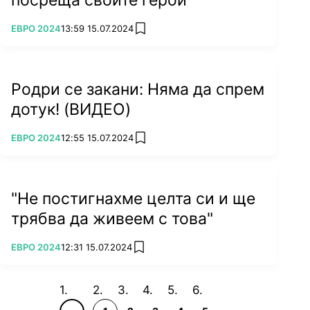
ПОВЕЧЕ ОТ
ЕВРО 2024
13:59 15.07.2024
add favorites
Родри се закани: Няма да спрем
дотук! (ВИДЕО)
ПОВЕЧЕ ОТ
ЕВРО 2024
12:55 15.07.2024
add favorites
Снимка: БГНЕС
"Не постигнахме целта си и ще
трябва да живеем с това"
ПОВЕЧЕ ОТ
ЕВРО 2024
12:31 15.07.2024
add favorites