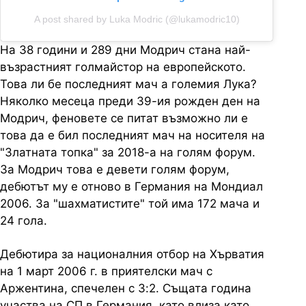
A post shared by Luka Modric (@lukamodric10)
На 38 години и 289 дни Модрич стана най-
възрастният голмайстор на европейското.
Това ли бе последният мач а големия Лука?
Няколко месеца преди 39-ия рожден ден на
Модрич, феновете се питат възможно ли е
това да е бил последният мач на носителя на
"Златната топка" за 2018-а на голям форум.
За Модрич това е девети голям форум,
дебютът му е отново в Германия на Мондиал
2006. За "шахматистите" той има 172 мача и
24 гола.
Дебютира за националния отбор на Хърватия
на 1 март 2006 г. в приятелски мач с
Аржентина, спечелен с 3:2. Същата година
участва на СП в Германия, като влиза като