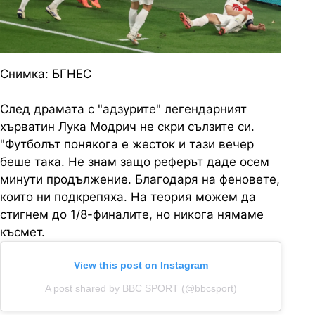
Снимка: БГНЕС
След драмата с "адзурите" легендарният
хърватин Лука Модрич не скри сълзите си.
"Футболът понякога е жесток и тази вечер
беше така. Не знам защо реферът даде осем
минути продължение. Благодаря на феновете,
които ни подкрепяха. На теория можем да
стигнем до 1/8-финалите, но никога нямаме
късмет.
View this post on Instagram
A post shared by BBC SPORT (@bbcsport)