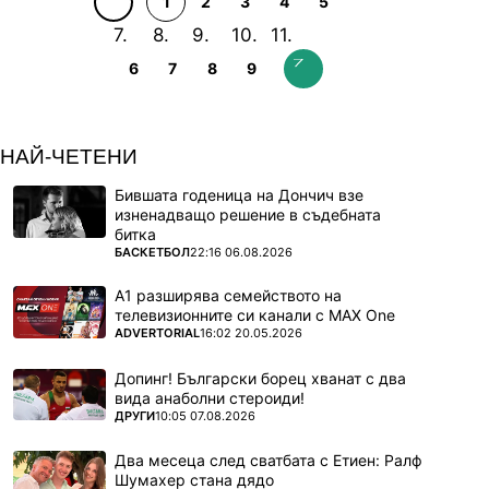
1
2
3
4
5
6
7
8
9
Италия възкръсна в последните секунди
и е на осминафинал (ГАЛЕРИЯ)
НАЙ-ЧЕТЕНИ
Бившата годеница на Дончич взе
изненадващо решение в съдебната
битка
ПОВЕЧЕ ОТ
БАСКЕТБОЛ
22:16 06.08.2026
А1 разширява семейството на
телевизионните си канали с MAX One
ПОВЕЧЕ ОТ
ADVERTORIAL
16:02 20.05.2026
Допинг! Български борец хванат с два
вида анаболни стероиди!
ПОВЕЧЕ ОТ
ДРУГИ
10:05 07.08.2026
Два месеца след сватбата с Етиен: Ралф
Шумахер стана дядо