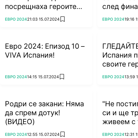
посрещнаха героите
след фин
(ВИДЕО)
ПОВЕЧЕ ОТ
ПОВЕЧЕ ОТ
ЕВРО 2024
21:03 15.07.2024
ЕВРО 2024
19:16 
add favorites
Евро 2024: Епизод 10 –
ГЛЕДАЙТЕ
VIVA Испания!
Испания 
своите ге
ПОВЕЧЕ ОТ
ПОВЕЧЕ ОТ
ЕВРО 2024
14:15 15.07.2024
ЕВРО 2024
13:59 
add favorites
Родри се закани: Няма
"Не пости
да спрем дотук!
си и ще т
(ВИДЕО)
живеем с 
ПОВЕЧЕ ОТ
ПОВЕЧЕ ОТ
ЕВРО 2024
12:55 15.07.2024
ЕВРО 2024
12:31 
add favorites