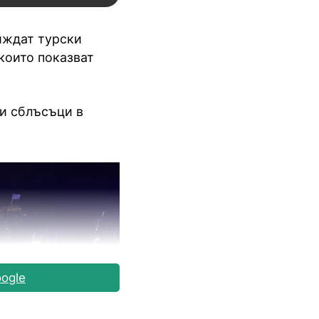
иждат турски
които показват
и сблъсъци в
ogle