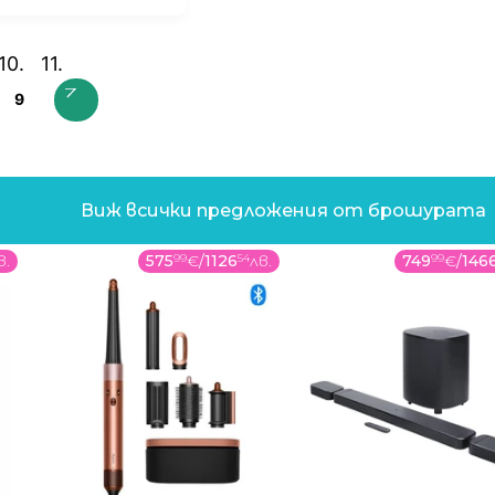
9
Виж всички предложения от брошурата
в.
575
99
€
/
1126
54
лв.
749
99
€
/
146