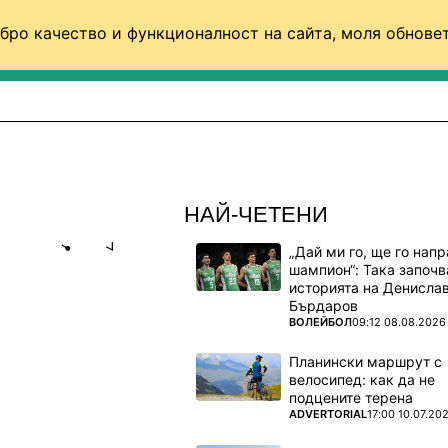
бро качество и функционалност на сайта, моля обновет
ФУТБОЛ (СВЯТ)
БАСКЕТБОЛ
ВОЛЕЙБОЛ
НАЙ-ЧЕТЕНИ
„Дай ми го, ще го нап
Share
save
шампион“: Така започв
историята на Денисла
Бърдаров
БИЯТ И НИ
ПОВЕЧЕ ОТ
ВОЛЕЙБОЛ
09:12 08.08.2026
Планински маршрут с
велосипед: как да не
подцените терена
ПОВЕЧЕ ОТ
ADVERTORIAL
17:00 10.07.20
ионален