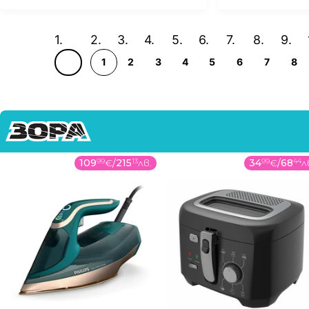
1
2
3
4
5
6
7
8
109
99
€
/
215
13
лв.
34
99
€
/
68
44
л