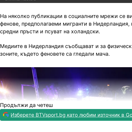
На няколко публикации в социалните мрежи се в
фенове, предполагаеми мигранти в Нидерландия, 
средни пръсти и псуват на холандски.
Медиите в Нидерландия съобщават и за физическ
зоните, където феновете са гледали мача.
Продължи да четеш
Изберете BTVsport.bg като любим източник в Go