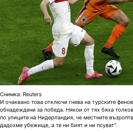
Снимка: Reuters
И очаквано това отключи гнева на турските фенов
обнадеждени за победа. Някои от тях бяха толк
по улиците на Нидерландия, че местните възропт
дадохме убежище, а те ни бият и ни псуват".