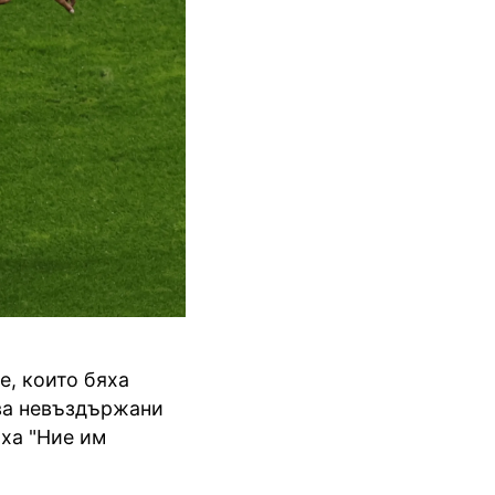
е, които бяха
ова невъздържани
аха "Ние им