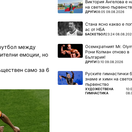
Виктория Ангелова е н
на световно първенств
ПОВЕЧЕ ОТ
ДРУГИ
08:05 09.08.2026
Стана ясно какво е по
ас от НБА
ПОВЕЧЕ ОТ
БАСКЕТБОЛ
23:24 08.08.202
Осемкратният Mr. Olym
 футбол между
Рони Колман отново в
ителни емоции, но
България!
ПОВЕЧЕ ОТ
ДРУГИ
13:10 09.08.2026
съществен само за 6
Руските гимнастички б
знаме и химн на свето
първенство
ПОВЕЧЕ ОТ
ХУДОЖЕСТВЕНА
10:
ГИМНАСТИКА
08.