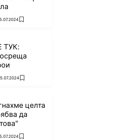
ала
15.07.2024
add favorites
 ТУК:
посреща
рои
15.07.2024
add favorites
гнахме целта
рябва да
това"
15.07.2024
add favorites