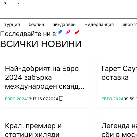
Share
save
турция
берлин
айндховен
Нидерландия
евро 
Последвайте ни в:
facebook
instagram
youtube
ВСИЧКИ НОВИНИ
Снимка: Reuters
Най-добрият на Евро
Гарет Сау
2024 забърка
оставка
Появиха се кади от Айндховен, на които се вижд
международен скандал
които се бият, използвайки всичко, до което се д
(ВИДЕО)
столове.
ПОВЕЧЕ ОТ
ПОВЕЧЕ ОТ
ЕВРО 2024
13:17 16.07.2024
ЕВРО 2024
09:59 
add favorites
Крал, премиер и
Легенда н
стотици хиляди
сби в мос