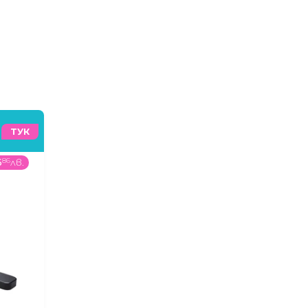
ТУК
6
86
лв.
45
99
€
/
89
95
лв.
359
99
€