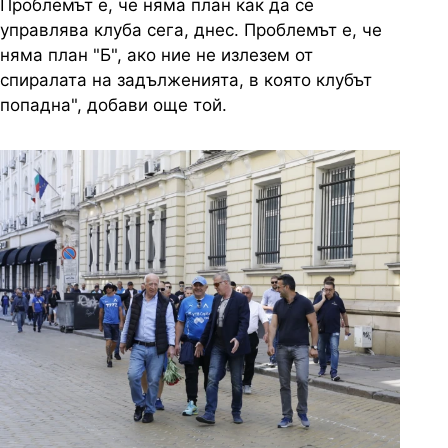
Проблемът е, че няма план как да се
управлява клуба сега, днес. Проблемът е, че
няма план "Б", ако ние не излезем от
спиралата на задълженията, в която клубът
попадна", добави още той.