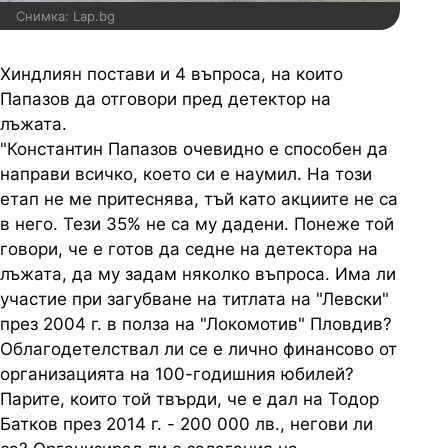
Снимка: Lap.bg
Хиндлиян постави и 4 въпроса, на които
Папазов да отговори пред детектор на
лъжата.
"Константин Папазов очевидно е способен да
направи всичко, което си е наумил. На този
етап не ме притеснява, тъй като акциите не са
в него. Тези 35% не са му дадени. Понеже той
говори, че е готов да седне на детектора на
лъжата, да му задам няколко въпроса. Има ли
участие при загубване на титлата на "Левски"
през 2004 г. в полза на "Локомотив" Пловдив?
Облагодетелствал ли се е лично финансово от
организацията на 100-годишния юбилей?
Парите, които той твърди, че е дал на Тодор
Батков през 2014 г. - 200 000 лв., негови ли