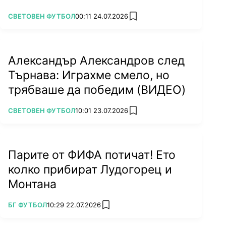
ПОВЕЧЕ ОТ
СВЕТОВЕН ФУТБОЛ
00:11 24.07.2026
add favorites
Александър Александров след
Търнава: Играхме смело, но
трябваше да победим (ВИДЕО)
ПОВЕЧЕ ОТ
СВЕТОВЕН ФУТБОЛ
10:01 23.07.2026
add favorites
Парите от ФИФА потичат! Ето
колко прибират Лудогорец и
Монтана
ПОВЕЧЕ ОТ
БГ ФУТБОЛ
10:29 22.07.2026
add favorites