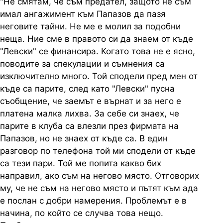
"Не смятам, че съм предател, защото не съм
имал ангажимент към Папазов да пазя
неговите тайни. Не ме е молил за подобни
неща. Ние сме в правото си да знаем от къде
"Левски" се финансира. Когато това не е ясно,
поводите за спекулации и съмнения са
изключително много. Той сподели пред мен от
къде са парите, след като "Левски" пусна
съобщение, че заемът е върнат и за него е
платена малка лихва. За себе си знаех, че
парите в клуба са влезли през фирмата на
Папазов, но не знаех от къде са. В един
разговор по телефона той ми сподели от къде
са тези пари. Той ме попита какво бих
направил, ако съм на негово място. Отговорих
му, че не съм на негово място и пътят към ада
е послан с добри намерения. Проблемът е в
начина, по който се случва това нещо.