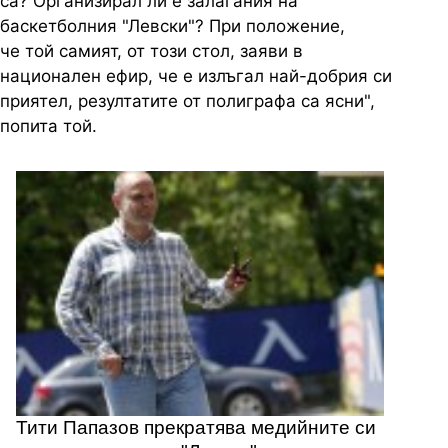
са? Организирал ли е залагания на
баскетболния "Левски"? При положение,
че той самият, от този стол, заяви в
национален ефир, че е излъгал най-добрия си
приятел, резултатите от полиграфа са ясни",
попита той.
Тити Папазов прекратява медийните си