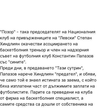
члена на надзорния съвет
"Позор" - така председателят на Националния
клуб на привържениците на "Левски" Степан
Хиндлиян окачестви асоциирането на
баскетболния треньор и член на надзорния
съвет на футболния клуб Константин Папазов
със "сините".
Преди дни, в предаването "Тази сутрин",
Папазов нарече Хиндлиян "предател", и обяви,
че само той е знаел истината за заема, с който
бяха изплатени част от дължимите заплати на
футболистите. Парите са преведени на клуба
от фирма на баскетболния специалист, а
самите средства са дошли от собственика на