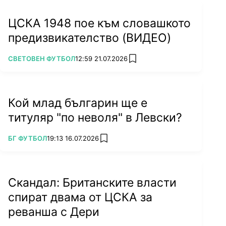
ЦСКА 1948 пое към словашкото
предизвикателство (ВИДЕО)
ПОВЕЧЕ ОТ
СВЕТОВЕН ФУТБОЛ
12:59 21.07.2026
add favorites
Кой млад българин ще е
титуляр "по неволя" в Левски?
ПОВЕЧЕ ОТ
БГ ФУТБОЛ
19:13 16.07.2026
add favorites
Скандал: Британските власти
спират двама от ЦСКА за
реванша с Дери