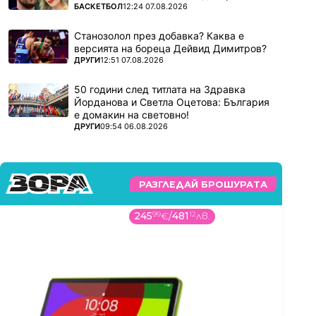
ПОВЕЧЕ ОТ
БАСКЕТБОЛ
12:24 07.08.2026
Станозолол през добавка? Каква е
версията на бореца Дейвид Димитров?
ПОВЕЧЕ ОТ
ДРУГИ
12:51 07.08.2026
50 години след титлата на Здравка
Йорданова и Светла Оцетова: България
е домакин на световно!
ПОВЕЧЕ ОТ
ДРУГИ
09:54 06.08.2026
РАЗГЛЕДАЙ БРОШУРАТА
245
99
€
/
481
12
лв.