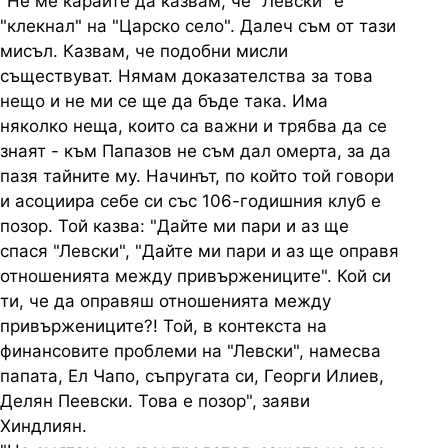
"Не ме карайте да казвам, че "Левски" е
"клекнал" на "Царско село". Далеч съм от тази
мисъл. Казвам, че подобни мисли
съществуват. Нямам доказателства за това
нещо и не ми се ще да бъде така. Има
няколко неща, които са важни и трябва да се
знаят - към Папазов не съм дал омерта, за да
пазя тайните му. Начинът, по който той говори
и асоциира себе си със 106-годишния клуб е
позор. Той казва: "Дайте ми пари и аз ще
спася "Левски", "Дайте ми пари и аз ще оправя
отношенията между привържениците". Кой си
ти, че да оправяш отношенията между
привържениците?! Той, в контекста на
финансовите проблеми на "Левски", намесва
папата, Ел Чапо, съпругата си, Георги Илиев,
Делян Пеевски. Това е позор", заяви
Хиндлиян.