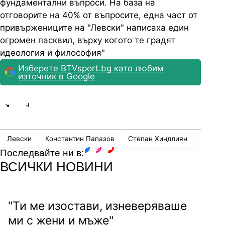
фундаментални въпроси. На база на
отговорите на 40% от въпросите, една част от
привържениците на "Левски" написаха един
огромен пасквил, върху когото те градят
идеология и философия"
Изберете BTVsport.bg като любим
източник в Google
Share
save
Левски
Константин Папазов
Степан Хиндлиян
Последвайте ни в:
facebook
instagram
youtube
ВСИЧКИ НОВИНИ
"Ти ме изостави, изневеряваше
ми с жени и мъже"