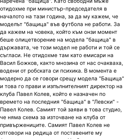
наречена "бащица". Като свободни мъже
отидохме при министър-председателя в
началото на тази година, за да му кажем, че
моделът "бащица" във футбола не работи. За
да кажем на човека, който към онзи момент
беше олицетворение на модела "бащица" в
държавата, че този модел не работи и той се
съгласи. Не отидохме там като емисари на
Васил Божков, както мнозина от нас очакваха,
водени от робската си психика. В момента е
модерно да се говори срещу модела "Бащица"
и това го прави и изпълнителният директор на
клуба Павел Колев, който е назначен по
времето на последния "бащица" в "Левски" -
Павел Колев. Самият той заяви в това студио,
че няма схема за източване на клуба от
привържениците. Самият Павел Колев не
отговори на редица от поставените му