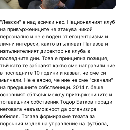
"Левски" е над всички нас. Националният клуб
на привържениците не атакува никой
персонално и не е воден от егоцентризъм и
лични интереси, както втълпяват Папазов и
изпълнителният директор на клуба в
последните дни. Това е принципна позиция,
тъй като те забравят какво сме направили ние
в последните 10 години и казват, че сме си
мълчали. Не е вярно, че ние не сме "скачали"
на предишните собственици. 2014 г. беше
основният сблъсък между привържениците и
тогавашния собственик Тодор Батков поради
неговата невъзможност да организира
юбилея. Тогава формирахме тезата за
порочния модел на управление на футбола,