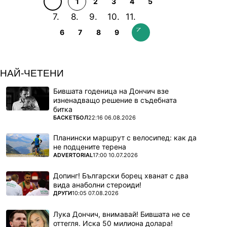
1
2
3
4
5
6
7
8
9
НАЙ-ЧЕТЕНИ
Бившата годеница на Дончич взе
изненадващо решение в съдебната
битка
ПОВЕЧЕ ОТ
БАСКЕТБОЛ
22:16 06.08.2026
Планински маршрут с велосипед: как да
не подцените терена
ПОВЕЧЕ ОТ
ADVERTORIAL
17:00 10.07.2026
Допинг! Български борец хванат с два
вида анаболни стероиди!
ПОВЕЧЕ ОТ
ДРУГИ
10:05 07.08.2026
Лука Дончич, внимавай! Бившата не се
оттегля. Иска 50 милиона долара!