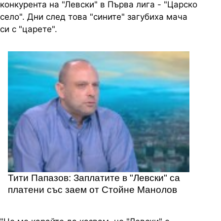
конкурента на "Левски" в Първа лига - "Царско
село". Дни след това "сините" загубиха мача
си с "царете".
Тити Папазов: Заплатите в "Левски" са
платени със заем от Стойне Манолов