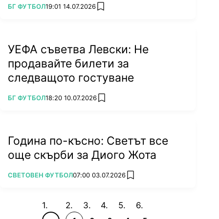
ПОВЕЧЕ ОТ
БГ ФУТБОЛ
19:01 14.07.2026
add favorites
УЕФА съветва Левски: Не
продавайте билети за
следващото гостуване
ПОВЕЧЕ ОТ
БГ ФУТБОЛ
18:20 10.07.2026
add favorites
Година по-късно: Светът все
още скърби за Диого Жота
ПОВЕЧЕ ОТ
СВЕТОВЕН ФУТБОЛ
07:00 03.07.2026
add favorites