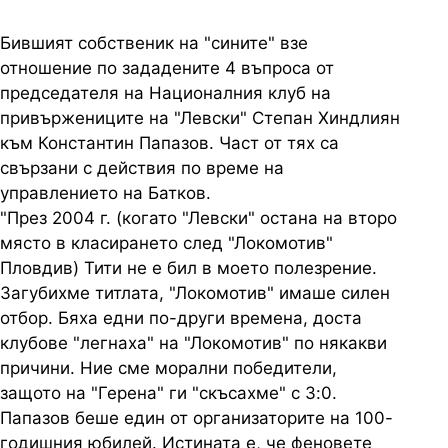
Бившият собственик на "сините" взе
отношение по зададените 4 въпроса от
председателя на Националния клуб на
привържениците на "Левски" Степан Хиндлиян
към Константин Папазов. Част от тях са
свързани с действия по време на
управлението на Батков.
"През 2004 г. (когато "Левски" остана на второ
място в класирането след "Локомотив"
Пловдив) Тити не е бил в моето полезрение.
Загубихме титлата, "Локомотив" имаше силен
отбор. Бяха едни по-други времена, доста
клубове "легнаха" на "Локомотив" по някакви
причини. Ние сме морални победители,
защото на "Герена" ги "скъсахме" с 3:0.
Папазов беше един от организаторите на 100-
годишния юбилей. Истината е, че феновете