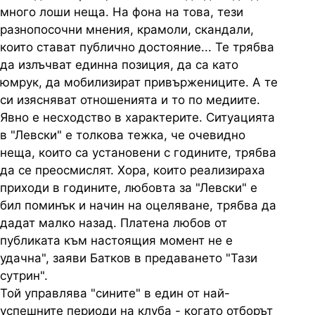
много лоши неща. На фона на това, тези
разнопосочни мнения, крамоли, скандали,
които стават публично достояние... Те трябва
да излъчват единна позиция, да са като
юмрук, да мобилизират привържениците. А те
си изясняват отношенията и то по медиите.
Явно е несходство в характерите. Ситуацията
в "Левски" е толкова тежка, че очевидно
неща, които са установени с годините, трябва
да се преосмислят. Хора, които реализираха
приходи в годините, любовта за "Левски" е
бил поминък и начин на оцеляване, трябва да
дадат малко назад. Платена любов от
публиката към настоящия момент не е
удачна", заяви Батков в предаването "Тази
сутрин".
Той управлява "сините" в един от най-
успешните периоди на клуба - когато отборът