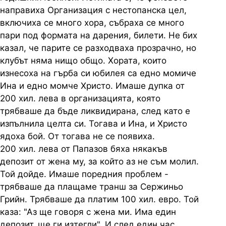
направиха Организация с нестопанска цел,
включиха се много хора, събраха се много
пари под формата на дарения, билети. Не бих
казал, че парите се разходваха прозрачно, но
клубът няма нищо общо. Хората, които
изнесоха на гърба си юбилея са едно момиче
Ина и едно момче Христо. Имаше дупка от
200 хил. лева в организацията, която
трябваше да бъде ликвидирана, след като е
изпълнила целта си. Тогава и Ина, и Христо
ядоха бой. От тогава не се появиха.
200 хил. лева от Папазов бяха някакъв
депозит от жена му, за който аз не съм молил.
Той дойде. Имаше поредния проблем -
трябваше да плащаме транш за Сержиньо
Грийн. Трябваше да платим 100 хил. евро. Той
каза: "Аз ще говоря с жена ми. Има един
депозит, ще ги изтегли". И след един час