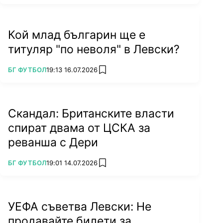
Кой млад българин ще е
титуляр "по неволя" в Левски?
ПОВЕЧЕ ОТ
БГ ФУТБОЛ
19:13 16.07.2026
add favorites
Скандал: Британските власти
спират двама от ЦСКА за
реванша с Дери
ПОВЕЧЕ ОТ
БГ ФУТБОЛ
19:01 14.07.2026
add favorites
УЕФА съветва Левски: Не
продавайте билети за