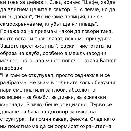
ви това за дейност. След време: "Шефе, хайде
да вдигнем цените в сектор "Б" с левче, но да
ни го даваш", "Не искаме полиция, ще се
самоохраняваме, клубът ще ни плаща".
Понеже аз не приемам някой да говори така,
както сега си позволяват, леко ме принудиха.
Защото престижът на "Левски", чистотата на
образа на клуба, особено в международни
мачове, означава много повече", заяви Батков
и добави:
"Не съм се откупувал, просто седнахме и се
разбрахме. Не знам в годините колко безумни
пари сме платили за глоби, абсолютно
излишни - за бомби, за димки, за всякакви
канонади. Всичко беше официално. Първо се
даваше на база на договор за някаква
структура. Не помня каква, фенска. След като
им помогнахме да си формират охранителна