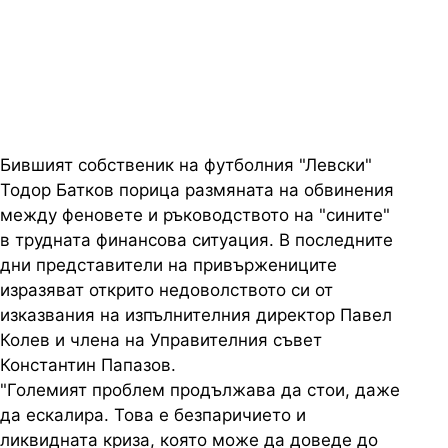
договарял с феновете по време
на своето управление
Бившият собственик на футболния "Левски"
Тодор Батков порица размяната на обвинения
между феновете и ръководството на "сините"
в трудната финансова ситуация. В последните
дни представители на привържениците
изразяват открито недоволството си от
изказвания на изпълнителния директор Павел
Колев и члена на Управителния съвет
Константин Папазов.
"Големият проблем продължава да стои, даже
да ескалира. Това е безпаричието и
ликвидната криза, която може да доведе до