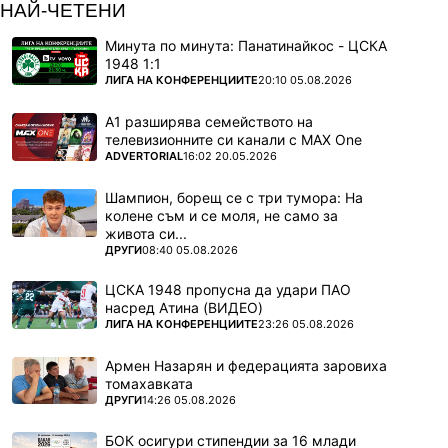
НАЙ-ЧЕТЕНИ
Минута по минута: Панатинайкос - ЦСКА
1948 1:1
ПОВЕЧЕ ОТ
ЛИГА НА КОНФЕРЕНЦИИТЕ
20:10 05.08.2026
А1 разширява семейството на
телевизионните си канали с MAX One
ПОВЕЧЕ ОТ
ADVERTORIAL
16:02 20.05.2026
Шампион, борещ се с три тумора: На
колене съм и се моля, не само за
живота си...
ПОВЕЧЕ ОТ
ДРУГИ
08:40 05.08.2026
ЦСКА 1948 пропусна да удари ПАО
насред Атина (ВИДЕО)
ПОВЕЧЕ ОТ
ЛИГА НА КОНФЕРЕНЦИИТЕ
23:26 05.08.2026
Армен Назарян и федерацията заровиха
томахавката
ПОВЕЧЕ ОТ
ДРУГИ
14:26 05.08.2026
БОК осигури стипендии за 16 млади