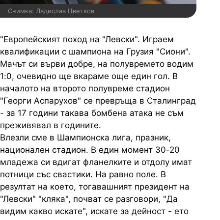
Снимка:
Ладислав Цветков
"Европейският поход на "Левски". Играем
квалификации с шампиона на Грузия "Сиони".
Мачът си върви добре, на полувремето водим
1:0, очевидно ще вкараме още един гол. В
началото на второто полувреме стадион
"Георги Аспарухов" се превръща в Сталинград
- за 17 години такава бомбена атака не съм
преживявал в годините.
Влезли сме в Шампионска лига, празник,
национален стадион. В един момент 30-20
младежа си вдигат фланелките и отдолу имат
потници със свастики. На равно поле. В
резултат на което, тогавашният президент на
"Левски" "кляка", почват се разговори, "Да
видим какво искате", искате за дейност - ето