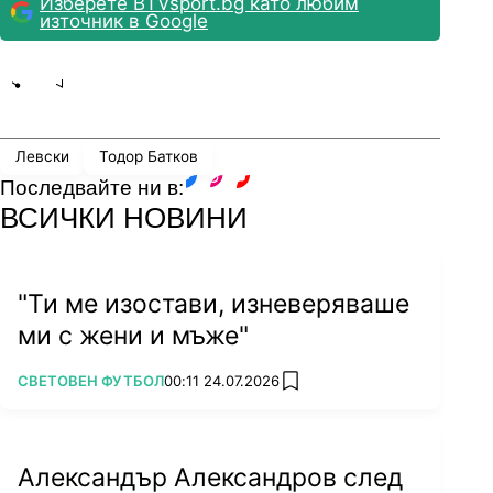
Изберете BTVsport.bg като любим
източник в Google
Share
save
Левски
Тодор Батков
Последвайте ни в:
facebook
instagram
youtube
ВСИЧКИ НОВИНИ
"Ти ме изостави, изневеряваше
ми с жени и мъже"
ПОВЕЧЕ ОТ
СВЕТОВЕН ФУТБОЛ
00:11 24.07.2026
add favorites
Александър Александров след