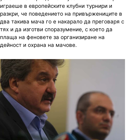
играеше в европейските клубни турнири и
разкри, че поведението на привържениците в
два такива мача го е накарало да преговаря с
тях и да изготви споразумение, с което да
плаща на феновете за организиране на
дейност и охрана на мачове.