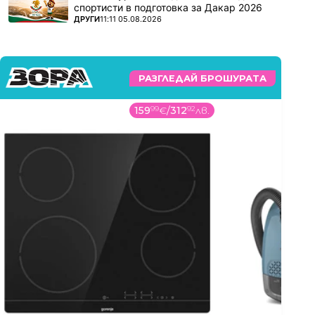
спортисти в подготовка за Дакар 2026
ПОВЕЧЕ ОТ
ДРУГИ
11:11 05.08.2026
РАЗГЛЕДАЙ БРОШУРАТА
159
99
€
/
312
92
лв.