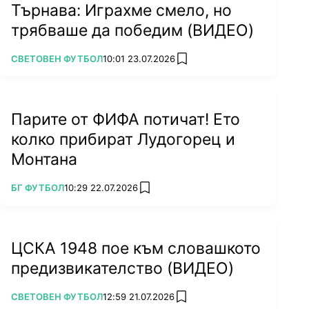
Търнава: Играхме смело, но
трябваше да победим (ВИДЕО)
ПОВЕЧЕ ОТ
СВЕТОВЕН ФУТБОЛ
10:01 23.07.2026
add favorites
Парите от ФИФА потичат! Ето
колко прибират Лудогорец и
Монтана
ПОВЕЧЕ ОТ
БГ ФУТБОЛ
10:29 22.07.2026
add favorites
ЦСКА 1948 пое към словашкото
предизвикателство (ВИДЕО)
ПОВЕЧЕ ОТ
СВЕТОВЕН ФУТБОЛ
12:59 21.07.2026
add favorites