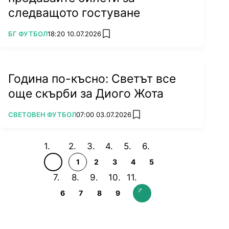
следващото гостуване
ПОВЕЧЕ ОТ
БГ ФУТБОЛ
18:20 10.07.2026
add favorites
Година по-късно: Светът все
още скърби за Диого Жота
ПОВЕЧЕ ОТ
СВЕТОВЕН ФУТБОЛ
07:00 03.07.2026
add favorites
1
2
3
4
5
6
7
8
9