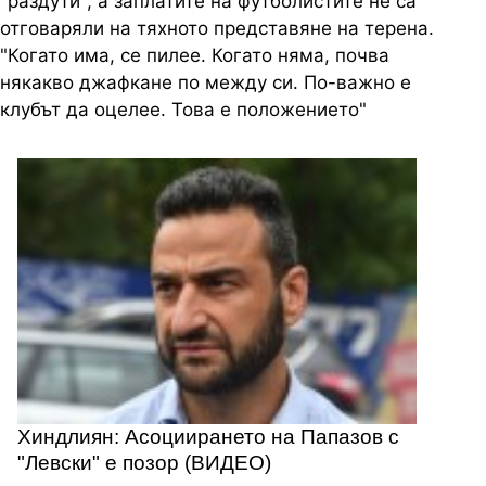
"раздути", а заплатите на футболистите не са
отговаряли на тяхното представяне на терена.
"Когато има, се пилее. Когато няма, почва
някакво джафкане по между си. По-важно е
клубът да оцелее. Това е положението"
Хиндлиян: Асоциирането на Папазов с
"Левски" е позор (ВИДЕО)