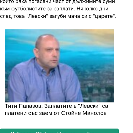
който бяха погасени част от дължимите суми
към футболистите за заплати. Няколко дни
след това "Левски" загуби мача си с "царете".
Тити Папазов: Заплатите в "Левски" са
платени със заем от Стойне Манолов