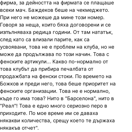
фирма, за дейността на фирмата се плащаше
всеки мач. Баждеков беше на чекмеджето.
При него не можеше да мине този номер.
Говоря за неща, които бяха договорени и се
изпълняваха редица години. От там нататък,
след като са влизали парите, как са
усвоявани, това не е проблем на клуба, но не
може да продължава по този начин. Това с
фенските артикули... Какво по-нормално от
това клубът да прибира печалбата от
продажбата на фенски стоки. По времето на
Божков и преди него, това беше приоритет на
фенските организации. Това не е нормално,
къде го има това? Нито в "Барселона", нито в
"Реал"! Това е едно много сериозно перо в
приходите. По мое време им се даваха
някакви количества, срещу което те държаха
някакъв отчет".