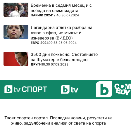
Бременна в седмия месец и с
победа на олимпиадата
ПОВЕЧЕ ОТ
ПАРИЖ 2024
12:40 30.07.2024
Легендарна атлетка разбра на
живо в ефир, че мъжът ѝ
изневерява (ВИДЕО)
ПОВЕЧЕ ОТ
ЕВРО 2024
09:38 25.06.2024
3500 дни по-късно: Състоянието
на Шумахер е безнадеждно
ПОВЕЧЕ ОТ
ДРУГИ
10:30 07.09.2023
Твоят спортен портал. Последни новини, резултати на
живо, задълбочени анализи от света на спорта