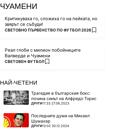
ЧУАМЕНИ
Критикуваха го, сложиха го на пейката, но
звярът се събуди!
ПОВЕЧЕ ОТ
СВЕТОВНО ПЪРВЕНСТВО ПО ФУТБОЛ 2026
add favorites
Реал глоби с милион побойниците
Валверде и Чуамени
ПОВЕЧЕ ОТ
СВЕТОВЕН ФУТБОЛ
add favorites
НАЙ-ЧЕТЕНИ
Трагедия в българския бокс:
почина синът на Алфредо Торес
ПОВЕЧЕ ОТ
ДРУГИ
17:33 27.06.2023
Последните думи на Михаел
Шумахер
ПОВЕЧЕ ОТ
ДРУГИ
13:02 30.12.2024