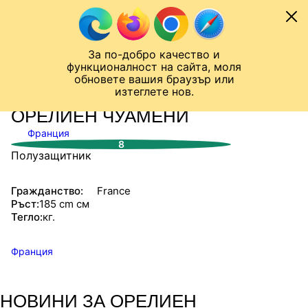
Към съдържанието
МОБИЛ
За по-добро качество и
Шампионска лига
Лига Европа
Лига на Конференциите
функционалност на сайта, моля
ЧАЛО
СТАТИСТИКИ
обновете вашия браузър или
изтеглете нов.
ОРЕЛИЕН ЧУАМЕНИ
Франция
8
Полузащитник
Гражданство:
France
Ръст:
185 cm см
Тегло:
кг.
Франция
НОВИНИ ЗА ОРЕЛИЕН