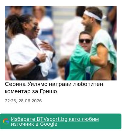
Серина Уилямс направи любопитен
коментар за Гришо
22:25, 28.06.2026
Изберете BTVsport.bg като любим
източник в Google