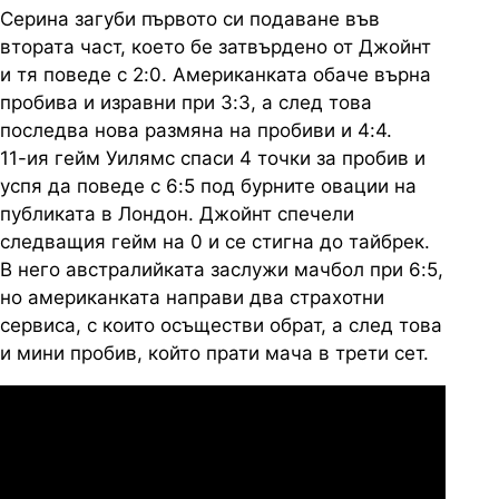
Серина загуби първото си подаване във
втората част, което бе затвърдено от Джойнт
и тя поведе с 2:0. Американката обаче върна
пробива и изравни при 3:3, а след това
последва нова размяна на пробиви и 4:4.
11-ия гейм Уилямс спаси 4 точки за пробив и
успя да поведе с 6:5 под бурните овации на
публиката в Лондон. Джойнт спечели
следващия гейм на 0 и се стигна до тайбрек.
В него австралийката заслужи мачбол при 6:5,
но американката направи два страхотни
сервиса, с които осъществи обрат, а след това
и мини пробив, който прати мача в трети сет.