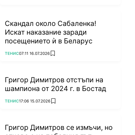
Скандал около Сабаленка!
Искат наказание заради
посещението ѝ в Беларус
ПОВЕЧЕ ОТ
ТЕНИС
07:11 16.07.2026
add favorites
Григор Димитров отстъпи на
шампиона от 2024 г. в Бостад
ПОВЕЧЕ ОТ
ТЕНИС
17:06 15.07.2026
add favorites
Григор Димитров се измъчи, но