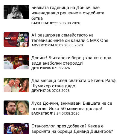
Бившата годеница на Дончич взе
изненадващо решение в съдебната
битка
ПОВЕЧЕ ОТ
БАСКЕТБОЛ
22:16 06.08.2026
А1 разширява семейството на
телевизионните си канали с MAX One
ПОВЕЧЕ ОТ
ADVERTORIAL
16:02 20.05.2026
Допинг! Български борец хванат с два
вида анаболни стероиди!
ПОВЕЧЕ ОТ
ДРУГИ
10:05 07.08.2026
Два месеца след сватбата с Етиен: Ралф
Шумахер стана дядо
ПОВЕЧЕ ОТ
ДРУГИ
17:08 07.08.2026
Лука Дончич, внимавай! Бившата не се
оттегля. Иска 50 милиона долара!
ПОВЕЧЕ ОТ
БАСКЕТБОЛ
12:24 07.08.2026
Станозолол през добавка? Каква е
версията на бореца Дейвид Димитров?