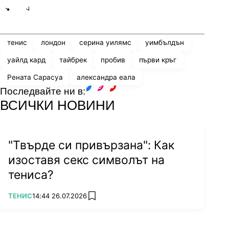
Share
save
тенис
лондон
серина уилямс
уимбълдън
уайлд кард
тайбрек
пробив
първи кръг
Рената Сарасуа
александра еала
Последвайте ни в:
facebook
instagram
youtube
ВСИЧКИ НОВИНИ
"Твърде си привързана": Как
изоставя секс символът на
тениса?
ПОВЕЧЕ ОТ
ТЕНИС
14:44 26.07.2026
add favorites