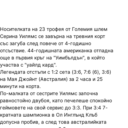
Носителката на 23 трофея от Големия шлем
Серина Уилямс се завърна на тревния корт
със загуба след повече от 4-годишно
отсъствие. 44-годишната американка отпадна
още в първия кръг на "Уимбълдън", в който
участва с "уайлд кард".
Легендата отстъпи с 1:2 сета (3:6, 7:6 (6), 3:6)
на Мая Джойнт (Австралия) за 2 часа и 25
минути на корта.
По-малката от сестрите Уилямс започна
равностойно двубоя, като печелеше спокойно
геймовете на свой сервис до 3:3. При 3:4 7-
кратната шампионка в Ол Инглънд Клъб
допусна пробив, а след това австралийката