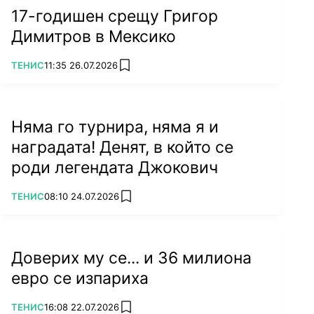
17-годишен срещу Григор
Димитров в Мексико
ПОВЕЧЕ ОТ
ТЕНИС
11:35 26.07.2026
add favorites
Няма го турнира, няма я и
наградата! Денят, в който се
роди легендата Джокович
ПОВЕЧЕ ОТ
ТЕНИС
08:10 24.07.2026
add favorites
Доверих му се... и 36 милиона
евро се изпариха
ПОВЕЧЕ ОТ
ТЕНИС
16:08 22.07.2026
add favorites