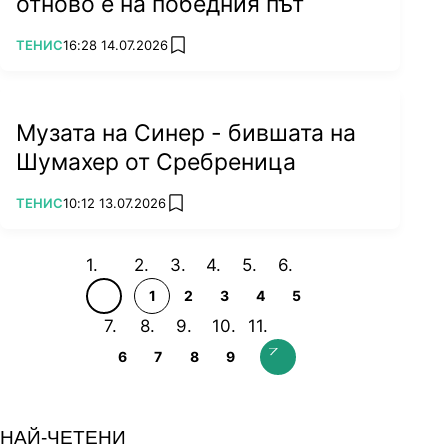
отново е на победния път
ПОВЕЧЕ ОТ
ТЕНИС
16:28 14.07.2026
add favorites
Музата на Синер - бившата на
Шумахер от Сребреница
ПОВЕЧЕ ОТ
ТЕНИС
10:12 13.07.2026
add favorites
1
2
3
4
5
6
7
8
9
НАЙ-ЧЕТЕНИ