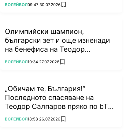
Именно този турнир Константинов определя и
ПОВЕЧЕ ОТ
ВОЛЕЙБОЛ
09:47 30.07.2026
add favorites
като свой връх в кариерата си с петото място
на България в японската столица. Той е един
от титулярните ни нападатели.
Олимпийски шампион,
български зет и още изненади
на бенефиса на Теодор
Салпаров
ПОВЕЧЕ ОТ
ВОЛЕЙБОЛ
10:34 27.07.2026
add favorites
„Обичам те, България!“
Последното спасяване на
Теодор Салпаров пряко по bTV
на 5 септември (ВИДЕО)
ПОВЕЧЕ ОТ
ВОЛЕЙБОЛ
18:58 26.07.2026
add favorites