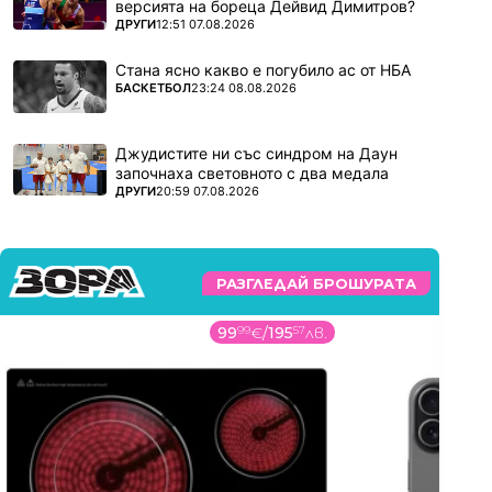
версията на бореца Дейвид Димитров?
ПОВЕЧЕ ОТ
ДРУГИ
12:51 07.08.2026
Стана ясно какво е погубило ас от НБА
ПОВЕЧЕ ОТ
БАСКЕТБОЛ
23:24 08.08.2026
Джудистите ни със синдром на Даун
започнаха световното с два медала
ПОВЕЧЕ ОТ
ДРУГИ
20:59 07.08.2026
РАЗГЛЕДАЙ БРОШУРАТА
99
99
€
/
195
57
лв.