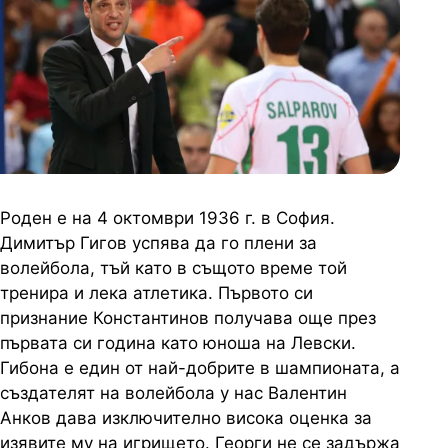
Роден е на 4 октомври 1936 г. в София.
Димитър Гигов успява да го плени за
волейбола, тъй като в същото време той
тренира и лека атлетика. Първото си
признание Константинов получава още през
първата си година като юноша на Левски.
Гибона е един от най-добрите в шампионата, а
създателят на волейбола у нас Валентин
Анков дава изключително висока оценка за
изявите му на игрището. Георги не се задържа