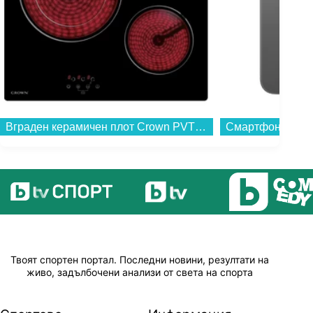
Вграден керамичен плот Crown PVT613.C , Електрически...
Твоят спортен портал. Последни новини, резултати на
живо, задълбочени анализи от света на спорта