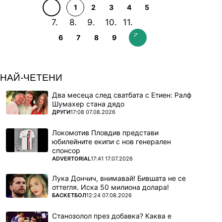
1
2
3
4
5
Пламен Константинов: Трябва да
6
7
8
9
пречупим пораженския манталитет
НАЙ-ЧЕТЕНИ
Два месеца след сватбата с Етиен: Ралф
Шумахер стана дядо
ПОВЕЧЕ ОТ
ДРУГИ
17:08 07.08.2026
Локомотив Пловдив представи
юбилейните екипи с нов генерален
спонсор
ПОВЕЧЕ ОТ
ADVERTORIAL
17:41 17.07.2026
Лука Дончич, внимавай! Бившата не се
оттегля. Иска 50 милиона долара!
ПОВЕЧЕ ОТ
БАСКЕТБОЛ
12:24 07.08.2026
Станозолол през добавка? Каква е