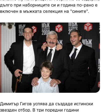
дълго при наборниците си и година по-рано е
включен в мъжката селекция на "сините".
Димитър Гигов успява да създаде истински
звезден отбор. В три поредни години