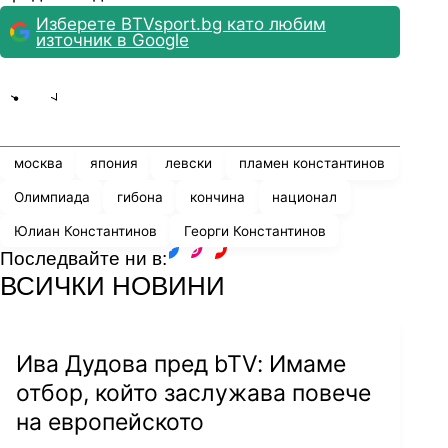
Изберете BTVsport.bg като любим
източник в Google
Share
save
москва
япония
левски
пламен константинов
Олимпиада
гибона
кончина
национал
Юлиан Константинов
Георги Константинов
Пламен Константинов изведе
Последвайте ни в:
Локомотив (Новосибирск) до бронза
facebook
instagram
youtube
ВСИЧКИ НОВИНИ
Bgvolleyball припомня, че от 1962 г. Гибона
неизменно е в националния тим, като освен на
Ива Дудова пред bTV: Имаме
две световни първенства е един от
отбор, който заслужава повече
състезателите, които участват в олимпийския
на европейското
дебют на волейбола в Токио през 1964 г.