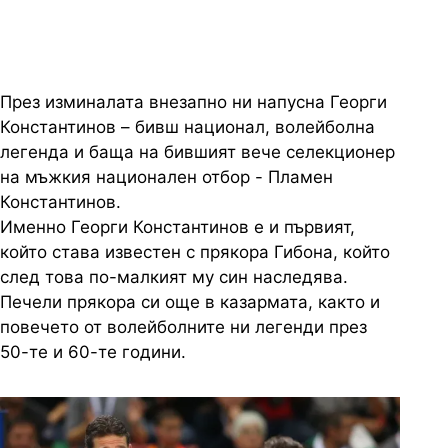
През изминалата внезапно ни напусна Георги
Константинов – бивш национал, волейболна
легенда и баща на бившият вече селекционер
на мъжкия национален отбор - Пламен
Константинов.
Именно Георги Константинов е и първият,
който става известен с прякора Гибона, който
след това по-малкият му син наследява.
Печели прякора си още в казармата, както и
повечето от волейболните ни легенди през
50-те и 60-те години.