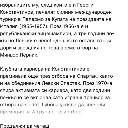
избраниците му, след които е и Георги
Константинов, печелят силния международен
турнир в Палермо за Купата на президента на
Италия (1955-1957). През 1956-а е и
републикански вицешампион, а три години по-
късно Левски е непобеден, като оставя втори
дори и звездния по това време отбор на
Миньор Перник.
Клубната кариера на Константинов е
преминала още през отбора на Спартак, както
и на обединения Левски Спартак. През 1970-а
спира активната си кариера, като две години
по-късно се включва като играещ треньор за
отбора на Сопот. Гибона успява да спечели
промоция за А група с този отбор.
Продължи да четеш