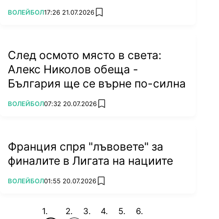
Голямата гордост на Гибона обаче са двамата
ПОВЕЧЕ ОТ
ВОЛЕЙБОЛ
17:26 21.07.2026
му сина Юлиян и Пламен. По-големият не
add favorites
успява да се задържи в спорта, въпреки че
като малък също показва отлични качества.
Пламен обаче е пленен още от малък от
След осмото място в света:
волейбола и напълно заслужено наследява не
Алекс Николов обеща -
само таланта, но и прякора на баща си.
България ще се върне по-силна
bTV изказва най-искрени съболезнования на
близките на Константинов.
ПОВЕЧЕ ОТ
ВОЛЕЙБОЛ
07:32 20.07.2026
add favorites
Франция спря "лъвовете" за
финалите в Лигата на нациите
ПОВЕЧЕ ОТ
ВОЛЕЙБОЛ
01:55 20.07.2026
add favorites