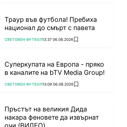
Траур във футбола! Пребиха
национал до смърт с павета
ПОВЕЧЕ ОТ
СВЕТОВЕН ФУТБОЛ
13:37 06.08.2026
add favorites
Суперкупата на Европа - пряко
в каналите на bTV Media Group!
ПОВЕЧЕ ОТ
СВЕТОВЕН ФУТБОЛ
13:09 06.08.2026
add favorites
Пръстът на великия Дида
накара феновете да извърнат
очи (ВИДЕО)