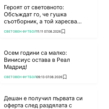
Героят от световното:
Обсъждат го, че гушка
съотборник, а той харесва
бившата на колега
ПОВЕЧЕ ОТ
СВЕТОВЕН ФУТБОЛ
11:11 07.08.2026
add favorites
Осем години са малко:
Винисиус остава в Реал
Мадрид!
ПОВЕЧЕ ОТ
СВЕТОВЕН ФУТБОЛ
09:13 07.08.2026
add favorites
Дешан е получил първата си
оферта след раздялата с