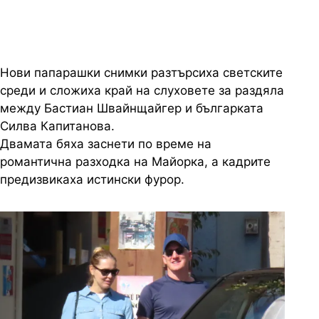
Нови папарашки снимки разтърсиха светските
среди и сложиха край на слуховете за раздяла
между Бастиан Швайнщайгер и българката
Силва Капитанова.
Двамата бяха заснети по време на
романтична разходка на Майорка, а кадрите
предизвикаха истински фурор.