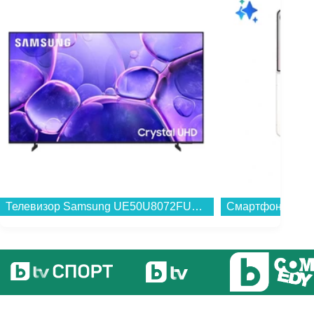
Телевизор Samsung UE50U8072FUXXH , 125 см, 3840x2160 UHD-4K , 50 inch, LED , Smart TV , Tizen...