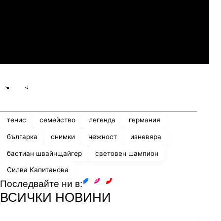
07.2026
19:00
04.
Мджельби
Линкълн Ред Импс
Share
save
тенис
семейство
легенда
германия
българка
снимки
нежност
изневяра
бастиан швайнщайгер
световен шампион
Силва Капитанова
Последвайте ни в:
facebook
instagram
youtube
ВСИЧКИ НОВИНИ