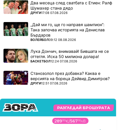
Два месеца след сватбата с Етиен: Ралф
Шумахер стана дядо
ПОВЕЧЕ ОТ
ДРУГИ
17:08 07.08.2026
„Дай ми го, ще го направя шампион“:
Така започва историята на Денислав
Бърдаров
ПОВЕЧЕ ОТ
ВОЛЕЙБОЛ
09:12 08.08.2026
Лука Дончич, внимавай! Бившата не се
оттегля. Иска 50 милиона долара!
ПОВЕЧЕ ОТ
БАСКЕТБОЛ
12:24 07.08.2026
Станозолол през добавка? Каква е
версията на бореца Дейвид Димитров?
ПОВЕЧЕ ОТ
ДРУГИ
12:51 07.08.2026
РАЗГЛЕДАЙ БРОШУРАТА
289
99
€
/
567
18
лв.