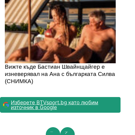
Вижте къде Бастиан Швайнщайгер е
изневерявал на Ана с българката Силва
(СНИМКA)
Изберете BTVsport.bg като любим
източник в Google