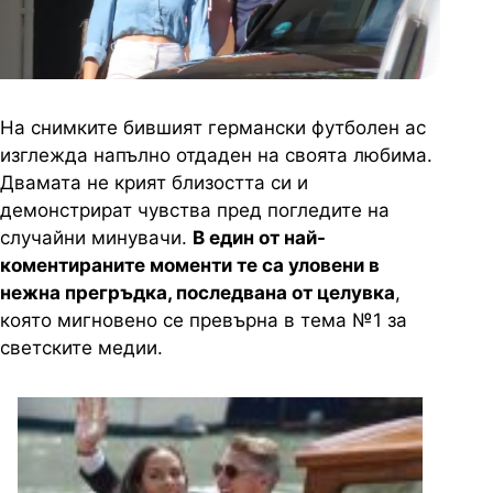
На снимките бившият германски футболен ас
изглежда напълно отдаден на своята любима.
Двамата не крият близостта си и
демонстрират чувства пред погледите на
случайни минувачи.
В един от най-
коментираните моменти те са уловени в
нежна прегръдка, последвана от целувка
,
която мигновено се превърна в тема №1 за
светските медии.