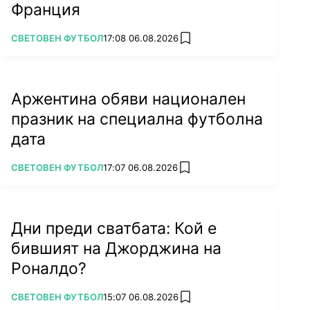
Франция
ПОВЕЧЕ ОТ
СВЕТОВЕН ФУТБОЛ
17:08 06.08.2026
add favorites
Аржентина обяви национален
празник на специална футболна
дата
ПОВЕЧЕ ОТ
СВЕТОВЕН ФУТБОЛ
17:07 06.08.2026
add favorites
Дни преди сватбата: Кой е
бившият на Джорджина на
Роналдо?
ПОВЕЧЕ ОТ
СВЕТОВЕН ФУТБОЛ
15:07 06.08.2026
add favorites