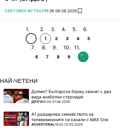
ПОВЕЧЕ ОТ
СВЕТОВЕН ФУТБОЛ
11:36 06.08.2026
add favorites
1
2
3
4
5
6
7
8
9
НАЙ-ЧЕТЕНИ
Допинг! Български борец хванат с два
вида анаболни стероиди!
ПОВЕЧЕ ОТ
ДРУГИ
10:05 07.08.2026
А1 разширява семейството на
телевизионните си канали с MAX One
ПОВЕЧЕ ОТ
ADVERTORIAL
16:02 20.05.2026