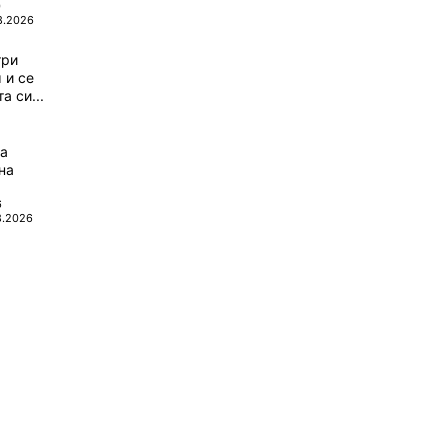
0
8.2026
три
 и се
а си...
да
на
6
8.2026