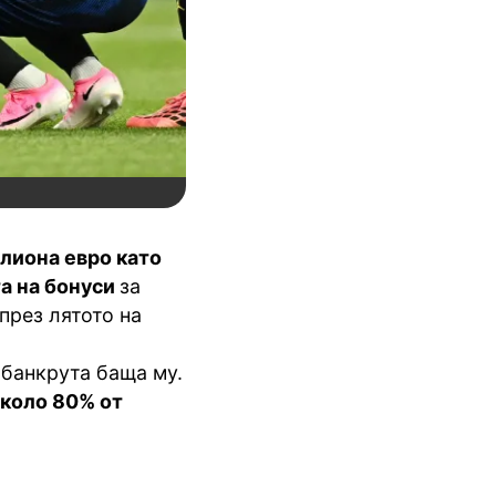
лиона евро като
та на бонуси
за
през лятото на
 банкрута баща му.
около 80% от