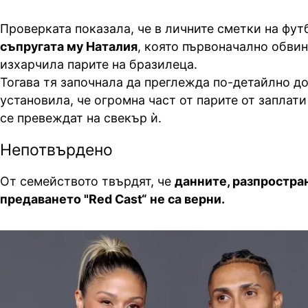
Проверката показала, че в личните сметки на фут
съпругата му Наталия
, която първоначално обвин
изхарчила парите на бразилеца.
Тогава тя започнала да преглежда по-детайлно д
установила, че огромна част от парите от заплат
се превеждат на свекър ѝ.
Непотвърдено
От семейството твърдят, че
данните, разпростра
предаването "Red Cast“ не са верни.