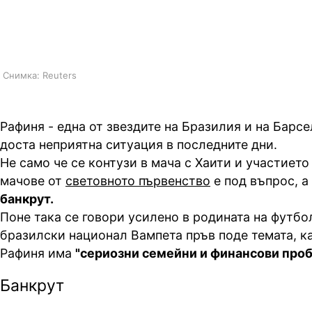
Футболистът на Барселона взим
сума
Снимка: Reuters
Рафиня - една от звездите на Бразилия и на Барсе
доста неприятна ситуация в последните дни.
Не само че се контузи в мача с Хаити и участиет
мачове от
световното първенство
е под въпрос, а 
банкрут.
Поне така се говори усилено в родината на футб
бразилски национал Вампета пръв поде темата, ка
Рафиня има
"сериозни семейни и финансови проб
Банкрут