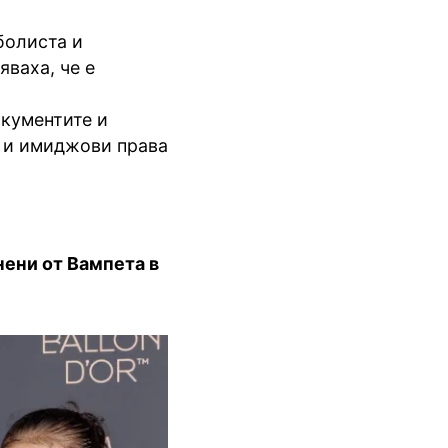
болиста и
яваха, че е
окументите и
и и имиджови права
нени от Вампета в