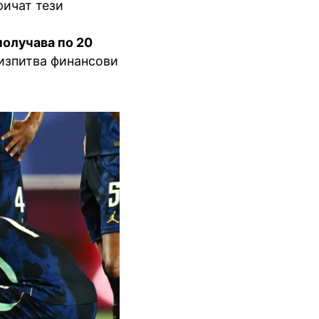
ричат тези
получава по 20
 изпитва финансови