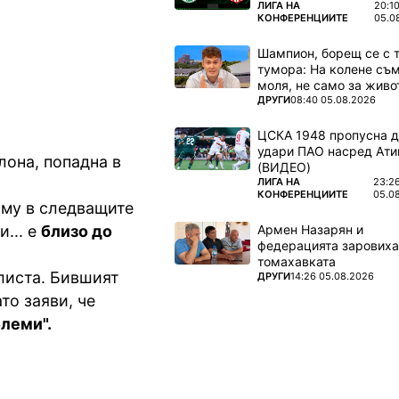
а солидна
ПОВЕЧЕ ОТ
ЛИГА НА
20:1
КОНФЕРЕНЦИИТЕ
05.0
Шампион, борещ се с 
тумора: На колене съм
моля, не само за живот
ПОВЕЧЕ ОТ
ДРУГИ
08:40 05.08.2026
ЦСКА 1948 пропусна 
удари ПАО насред Ати
лона, попадна в
(ВИДЕО)
ПОВЕЧЕ ОТ
ЛИГА НА
23:2
КОНФЕРЕНЦИИТЕ
05.0
о му в следващите
Армен Назарян и
и... е
близо до
федерацията заровиха
томахавката
олиста. Бившият
ПОВЕЧЕ ОТ
ДРУГИ
14:26 05.08.2026
то заяви, че
леми".