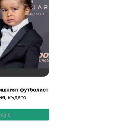
ишният футболист
ия
, където
ogle