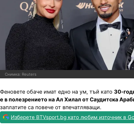
Снимка: Reuters
Феновете обаче имат едно на ум, тъй като
30-год
е в полезрението на Ал Хилал от Саудитска Араб
заплатите са повече от впечатляващи.
Изберете BTVsport.bg като любим източник в Go