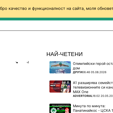
бро качество и функционалност на сайта, моля обновет
ФУТБОЛ (СВЯТ)
БАСКЕТБОЛ
ВОЛЕЙБОЛ
НАЙ-ЧЕТЕНИ
Олимпийски герой ост
Share
save
дом
ПОВЕЧЕ ОТ
ДРУГИ
06:46 05.08.2026
 НА
А1 разширява семейст
Т,
телевизионните си кан
MAX One
ЛИОНА
ПОВЕЧЕ ОТ
ADVERTORIAL
16:02 20.05.2
Минута по минута: