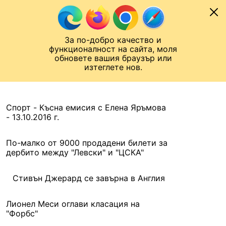
Към съдържанието
МОБИЛ
За по-добро качество и
Шампионска лига
Лига Европа
Лига на Конференциите
функционалност на сайта, моля
ЧАЛО
АРХИВ
обновете вашия браузър или
изтеглете нов.
АРХИВ. 2016, 14 ОКТОМВРИ
Назад
Спорт - Късна емисия с Елена Яръмова
- 13.10.2016 г.
По-малко от 9000 продадени билети за
дербито между "Левски" и "ЦСКА"
Стивън Джерард се завърна в Англия
Лионел Меси оглави класация на
"Форбс"