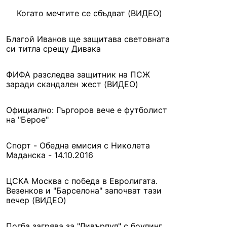
Когато мечтите се сбъдват (ВИДЕО)
Благой Иванов ще защитава световната
си титла срещу Дивака
ФИФА разследва защитник на ПСЖ
заради скандален жест (ВИДЕО)
Официално: Гъргоров вече е футболист
на "Берое"
Спорт - Обедна емисия с Николета
Маданска - 14.10.2016
ЦСКА Москва с победа в Евролигата.
Везенков и "Барселона" започват тази
вечер (ВИДЕО)
Погба загрява за "Ливърпул" с боулинг