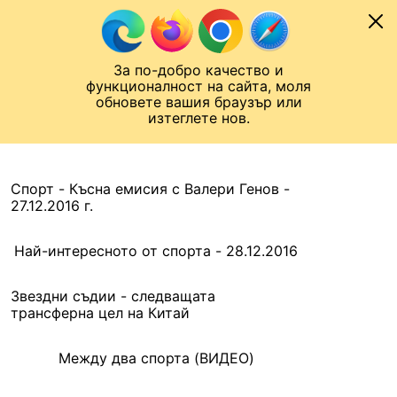
Към съдържанието
МОБИЛ
За по-добро качество и
Шампионска лига
Лига Европа
Лига на Конференциите
функционалност на сайта, моля
ЧАЛО
АРХИВ
обновете вашия браузър или
изтеглете нов.
АРХИВ. 2016, 28 ДЕКЕМВРИ
Назад
Спорт - Късна емисия с Валери Генов -
27.12.2016 г.
Най-интересното от спорта - 28.12.2016
Звездни съдии - следващата
трансферна цел на Китай
Между два спорта (ВИДЕО)