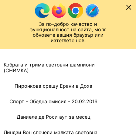
Към съдържанието
МОБИЛ
За по-добро качество и
Шампионска лига
Лига Европа
Лига на Конференциите
функционалност на сайта, моля
ЧАЛО
АРХИВ
обновете вашия браузър или
изтеглете нов.
АРХИВ. 2016, 20 ФЕВРУАРИ
Назад
Кобрата и трима световни шампиони
(СНИМКА)
Пиронкова срещу Ерани в Доха
Спорт - Обедна емисия - 20.02.2016
Даниеле де Роси аут за месец
Линдзи Вон спечели малката световна