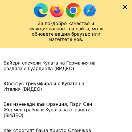
Към съдържанието
МОБИЛ
За по-добро качество и
Шампионска лига
Лига Европа
Лига на Конференциите
функционалност на сайта, моля
ЧАЛО
АРХИВ
обновете вашия браузър или
изтеглете нов.
АРХИВ. 2016, 22 МАЙ
Назад
Байерн спечели Купата на Германия на
раздяла с Гуардиола (ВИДЕО)
Ювентус триумфира и с Купата на
Италия (ВИДЕО)
Без изненади във Франция, Пари Сен
Жермен грабна и Купата на страната
(ВИДЕО)
Как строгият баща Христо Стоичков