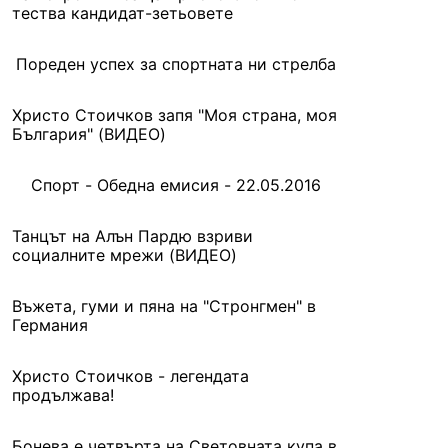
тества кандидат-зетьовете
Пореден успех за спортната ни стрелба
Христо Стоичков запя "Моя страна, моя
България" (ВИДЕО)
Спорт - Обедна емисия - 22.05.2016
Танцът на Алън Пардю взриви
социалните мрежи (ВИДЕО)
Въжета, гуми и пяна на "Стронгмен" в
Германия
Христо Стоичков - легендата
продължава!
Бонева е четвърта на Световната купа в