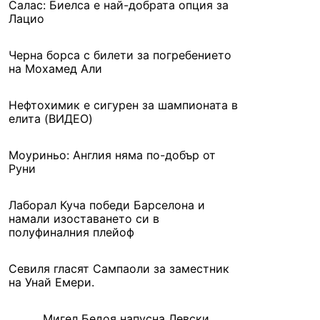
Салас: Биелса е най-добрата опция за
Лацио
Черна борса с билети за погребението
на Мохамед Али
Нефтохимик е сигурен за шампионата в
елита (ВИДЕО)
Моуриньо: Англия няма по-добър от
Руни
Лаборал Куча победи Барселона и
намали изоставането си в
полуфиналния плейоф
Севиля гласят Сампаоли за заместник
на Унай Емери.
Мигел Бедоя напусна Левски