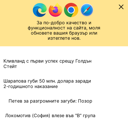
Към съдържанието
МОБИЛ
За по-добро качество и
Шампионска лига
Лига Европа
Лига на Конференциите
функционалност на сайта, моля
ЧАЛО
АРХИВ
обновете вашия браузър или
изтеглете нов.
АРХИВ. 2016, 9 ЮНИ
Назад
Кливланд с първи успех срещу Голдън
Стейт
Шарапова губи 50 млн. долара заради
2-годишното наказание
Петев за разгромните загуби: Позор
Локомотив (София) влезе във "В" група