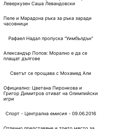
Леверкузен Саша Левандовски
Пеле и Марадона ръка за ръка заради
часовници
Рафаел Надал пропуска "Уимбълдън"
Александър Попов: Морално е да се
плащат дългове
Светът се прощава с Мохамед Али
Официално: Цветана Пиронкова и
Григор Димитров отиват на Олимпийски
игри
Спорт - Централна емисия - 09.06.2016
Отлично представяне и трето място за