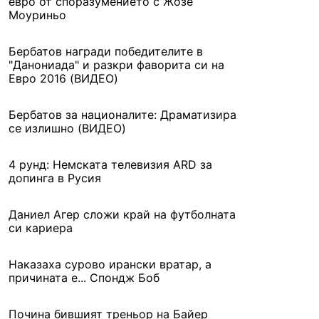
евро от споразумението с Жозе
Моуриньо
Бербатов награди победителите в
"Данониада" и разкри фаворита си на
Евро 2016 (ВИДЕО)
Бербатов за националите: Драматизира
се излишно (ВИДЕО)
4 рунд: Немската телевизия ARD за
допинга в Русия
Даниел Агер сложи край на футболната
си кариера
Наказаха сурово ирански вратар, а
причината е... Спондж Боб
Почина бившият треньор на Байер