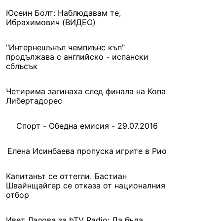
Юсеин Болт: Наблюдавам те,
Ибрахимович (ВИДЕО)
"Интернешънъл чемпиънс къп"
продължава с английско - испански
сблъсък
Четирима загинаха след финала на Копа
Либертадорес
Спорт - Обедна емисия - 29.07.2016
Елена Исинбаева пропуска игрите в Рио
Капитанът се оттегли. Бастиан
Швайнщайгер се отказа от националния
отбор
Ивет Лалова за bTV Radio: Да бъда