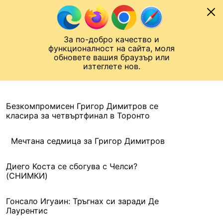
Към съдържанието
МОБИЛ
За по-добро качество и
Шампионска лига
Лига Европа
Лига на Конференциите
функционалност на сайта, моля
ЧАЛО
АРХИВ
обновете вашия браузър или
изтеглете нов.
АРХИВ. 2016, 29 ЮЛИ
Назад
Безкомпромисен Григор Димитров се
класира за четвъртфинал в Торонто
Мечтана седмица за Григор Димитров
Диего Коста се сбогува с Челси?
(СНИМКИ)
Гонсало Игуаин: Тръгнах си заради Де
Лаурентис