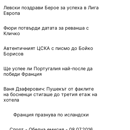
Левски поздрави Берое за успеха в Лига
Европа
Фюри потвърди датата за реванша с
Кличко
Автентичният ЦСКА с писмо до Бойко
Борисов
Ще успее ли Португалия най-после да
победи Франция
Ваня Дзаферович: Пушекът от факлите
на босненци стигаше до третия етаж на
хотела
Франция празнува по исландски
Спорт - Обедна емисия - 08.07.2016