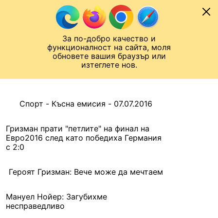
Към съдържанието
МОБИЛ
За по-добро качество и
Шампионска лига
Лига Европа
Лига на Конференциите
функционалност на сайта, моля
ЧАЛО
АРХИВ
обновете вашия браузър или
изтеглете нов.
АРХИВ. 2016, 8 ЮЛИ
Назад
Спорт - Късна емисия - 07.07.2016
Гризман прати "петлите" на финал на
Евро2016 след като победиха Германия
с 2:0
Героят Гризман: Вече може да мечтаем
Мануел Нойер: Загубихме
несправедливо