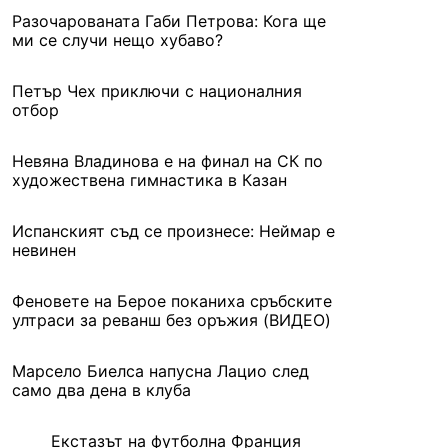
Разочарованата Габи Петрова: Кога ще
ми се случи нещо хубаво?
Петър Чех приключи с националния
отбор
Невяна Владинова е на финал на СК по
художествена гимнастика в Казан
Испанският съд се произнесе: Неймар е
невинен
Феновете на Берое поканиха сръбските
ултраси за реванш без оръжия (ВИДЕО)
Марсело Биелса напусна Лацио след
само два дена в клуба
Екстазът на футболна Франция