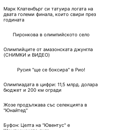
Марк Клатенбърг си татуира логата на
двата големи финала, които свири през
годината
Пиронкова в олимпийското село
Олимпийците от амазонската джунгла
(СНИМКИ и ВИДЕО)
Русия "ще се боксира" в Рио!
Олимпиадата в цифри: 11,5 млрд. долара
бюджет и 200 км огради
Жозе продължава със селекцията в
"Юнайтед"
Буфон: Целта на "Ювентус" е