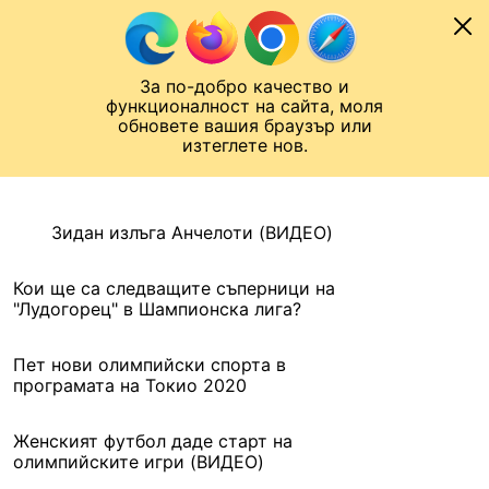
Към съдържанието
МОБИЛ
За по-добро качество и
Шампионска лига
Лига Европа
Лига на Конференциите
функционалност на сайта, моля
ЧАЛО
АРХИВ
обновете вашия браузър или
изтеглете нов.
АРХИВ. 2016, 4 АВГУСТ
Назад
Зидан излъга Анчелоти (ВИДЕО)
Кои ще са следващите съперници на
"Лудогорец" в Шампионска лига?
Пет нови олимпийски спорта в
програмата на Токио 2020
Женският футбол даде старт на
олимпийските игри (ВИДЕО)