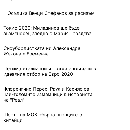
Осъдиха Венци Стефанов за расизъм
Токио 2020: Миладинов ще бъде
знаменосец заедно с Мария Гроздева
Сноубордистката ни Александра
Жекова е бременна
Петима италианци и трима англичани в
идеалния отбор на Евро 2020
Флорентино Перес: Раул и Касияс са
най-големите измамници в историята
на "Реал"
Шефът на МОК обърка японците с
китайци