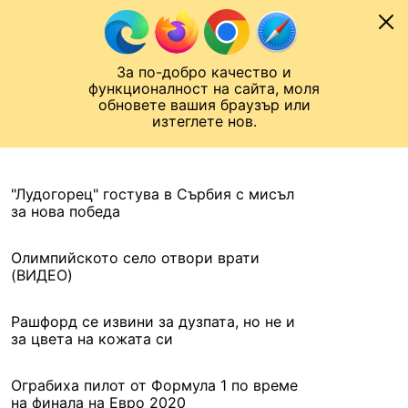
Към съдържанието
МОБИЛ
За по-добро качество и
Шампионска лига
Лига Европа
Лига на Конференциите
функционалност на сайта, моля
ЧАЛО
АРХИВ
обновете вашия браузър или
изтеглете нов.
АРХИВ. 2021, 13 ЮЛИ
Назад
"Лудогорец" гостува в Сърбия с мисъл
за нова победа
Олимпийското село отвори врати
(ВИДЕО)
Рашфорд се извини за дузпата, но не и
за цвета на кожата си
Ограбиха пилот от Формула 1 по време
на финала на Евро 2020