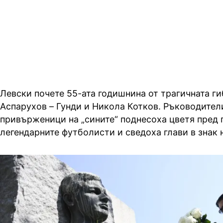
левскарите, а цяла България го н
сърцето си
Левски почете 55-ата годишнина от трагичната ги
Аспарухов – Гунди и Никола Котков. Ръководители
привърженици на „сините“ поднесоха цветя пред 
легендарните футболисти и сведоха глави в знак 