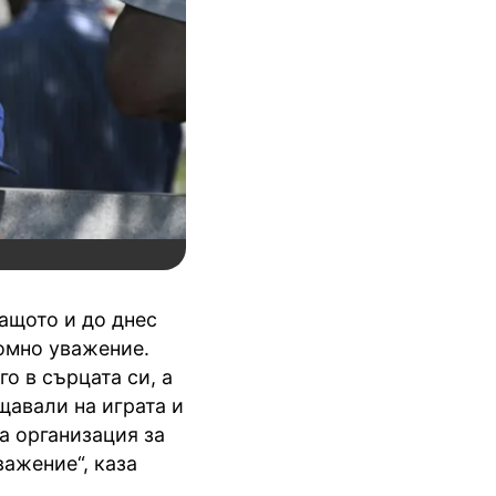
ащото и до днес
ромно уважение.
о в сърцата си, а
ищавали на играта и
а организация за
важение“, каза