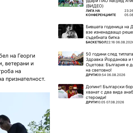
удари ПАО насред Ати
оси в
(ВИДЕО)
ПОВЕЧЕ ОТ
ЛИГА НА
23:2
КОНФЕРЕНЦИИТЕ
05.0
Бившата годеница на 
взе изненадващо реше
съдебната битка
ПОВЕЧЕ ОТ
БАСКЕТБОЛ
22:16 06.08.202
50 години след титлата
бел на Георги
Здравка Йорданова и 
, ветерани и
Оцетова: България е 
на световно!
гроба на
ПОВЕЧЕ ОТ
ДРУГИ
09:54 06.08.2026
на признателност.
Допинг! Български бо
хванат с два вида ана
стероиди!
ПОВЕЧЕ ОТ
ДРУГИ
10:05 07.08.2026