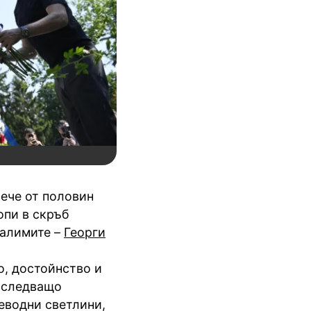
вече от половин
опи в скръб
жалимите –
Георги
о, достойнство и
 следващо
еводни светлини,