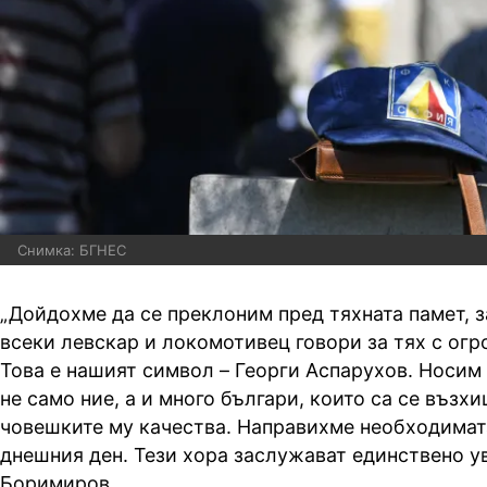
Снимка: БГНЕС
„Дойдохме да се преклоним пред тяхната памет, з
всеки левскар и локомотивец говори за тях с ог
Това е нашият символ – Георги Аспарухов. Носим г
не само ние, а и много българи, които са се възх
човешките му качества. Направихме необходимат
днешния ден. Тези хора заслужават единствено у
Боримиров.