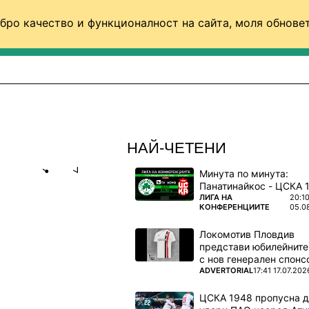
бро качество и функционалност на сайта, моля обновет
ФУТБОЛ (СВЯТ)
БАСКЕТБОЛ
ВОЛЕЙБОЛ
НАЙ-ЧЕТЕНИ
Минута по минута:
Share
save
ПОВЕЧЕ ОТ
ЛИГА НА
20:1
КОНФЕРЕНЦИИТЕ
05.0
Е -
Локомотив Пловдив
НДИ И
представи юбилейните
с нов генерален спонс
ПОВЕЧЕ ОТ
ADVERTORIAL
17:41 17.07.202
о
ЦСКА 1948 пропусна 