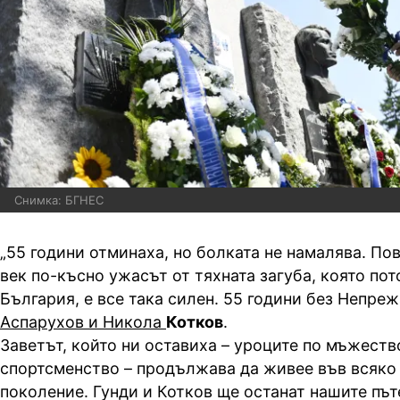
Снимка: БГНЕС
„55 години отминаха, но болката не намалява. По
век по-късно ужасът от тяхната загуба, която пот
България, е все така силен. 55 години без Непре
Аспарухов и Никола
Котков
.
Заветът, който ни оставиха – уроците по мъжеств
спортсменство – продължава да живее във всяко
поколение. Гунди и Котков ще останат нашите път