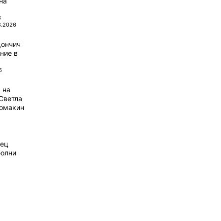
на
6
8.2026
Дончич
ние в
6
 на
Светла
домакин
рец
болни