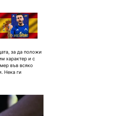
ата, за да положи
им характер и с
имер във всяко
. Нека ги