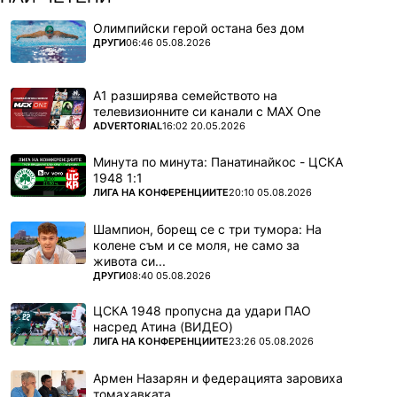
Олимпийски герой остана без дом
ПОВЕЧЕ ОТ
ДРУГИ
06:46 05.08.2026
А1 разширява семейството на
телевизионните си канали с MAX One
ПОВЕЧЕ ОТ
ADVERTORIAL
16:02 20.05.2026
Минута по минута: Панатинайкос - ЦСКА
1948 1:1
ПОВЕЧЕ ОТ
ЛИГА НА КОНФЕРЕНЦИИТЕ
20:10 05.08.2026
Шампион, борещ се с три тумора: На
колене съм и се моля, не само за
живота си...
ПОВЕЧЕ ОТ
ДРУГИ
08:40 05.08.2026
ЦСКА 1948 пропусна да удари ПАО
насред Атина (ВИДЕО)
ПОВЕЧЕ ОТ
ЛИГА НА КОНФЕРЕНЦИИТЕ
23:26 05.08.2026
Армен Назарян и федерацията заровиха
томахавката