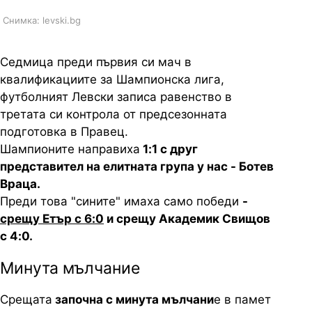
Снимка: levski.bg
Седмица преди първия си мач в
квалификациите за Шампионска лига,
футболният Левски записа равенство в
третата си контрола от предсезонната
подготовка в Правец.
Шампионите направиха
1:1 с друг
представител на елитната група у нас - Ботев
Враца.
Преди това "сините" имаха само победи
-
срещу Етър с 6:0
и срещу Академик Свищов
с 4:0.
Минута мълчание
Срещата
започна с минута мълчани
е в памет