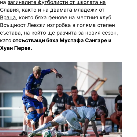
на
загиналите футболисти от школата на
Славия
, както и на
двамата младежи от
Враца
, които бяха фенове на местния клуб.
Всъщност Левски изпробва в голяма степен
състава, на който ще разчита за новия сезон,
като
отсъстващи бяха Мустафа Сангаре и
Хуан Переа.