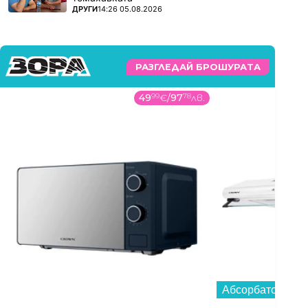
ПОВЕЧЕ ОТ
ДРУГИ
14:26 05.08.2026
РАЗГЛЕДАЙ БРОШУРАТА
49
99
€
/
97
78
лв.
Абсорбатор Cro