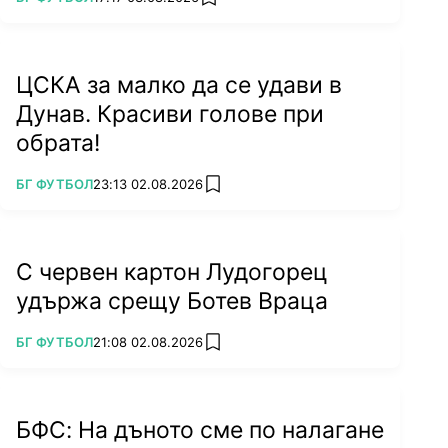
add favorites
ЦСКА за малко да се удави в
Дунав. Красиви голове при
обрата!
ПОВЕЧЕ ОТ
БГ ФУТБОЛ
23:13 02.08.2026
add favorites
С червен картон Лудогорец
удържа срещу Ботев Враца
ПОВЕЧЕ ОТ
БГ ФУТБОЛ
21:08 02.08.2026
add favorites
БФС: На дъното сме по налагане