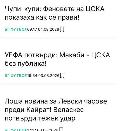
Чупи-купи: Феновете на ЦСКА
показаха как се прави!
ПОВЕЧЕ ОТ
БГ ФУТБОЛ
09:17 04.08.2026
add favorites
УЕФА потвърди: Макаби - ЦСКА
без публика!
ПОВЕЧЕ ОТ
БГ ФУТБОЛ
19:34 03.08.2026
add favorites
Лоша новина за Левски часове
преди Кайрат! Веласкес
потвърди тежък удар
ПОВЕЧЕ ОТ
БГ ФУТБОЛ
17:17 03.08.2026