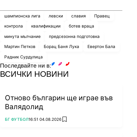
Share
save
шампионска лига
левски
славия
Правец
контрола
квалификации
ботев враца
минута мълчание
предсезонна подготовка
Мартин Петков
Борац Баня Лука
Евертон Бала
Радник Сурдулица
Последвайте ни в:
facebook
instagram
youtube
ВСИЧКИ НОВИНИ
Отново българин ще играе във
Валядолид
ПОВЕЧЕ ОТ
БГ ФУТБОЛ
16:51 04.08.2026
add favorites