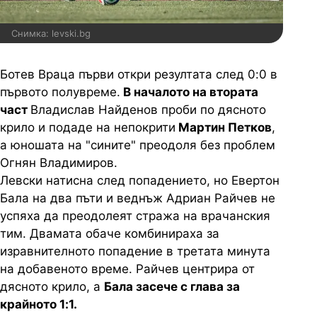
Снимка: levski.bg
Ботев Враца първи откри резултата след 0:0 в
първото полувреме.
В началото на втората
част
Владислав Найденов проби по дясното
крило и подаде на непокрити
Мартин Петков
,
а юношата на "сините" преодоля без проблем
Огнян Владимиров.
Левски натисна след попадението, но Евертон
Бала на два пъти и веднъж Адриан Райчев не
успяха да преодолеят стража на врачанския
тим. Двамата обаче комбинираха за
изравнителното попадение в третата минута
на добавеното време. Райчев центрира от
дясното крило, а
Бала засече с глава за
крайното 1:1.