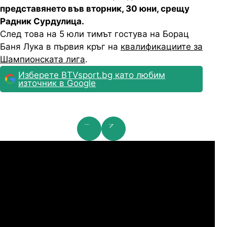
представянето във вторник, 30 юни, срещу
Радник Сурдулица.
След това на 5 юли тимът гостува на Борац
Баня Лука в първия кръг на
квалификациите за
Шампионската лига
.
Изберете BTVsport.bg като любим
източник в Google
мпионска лига: 2nd Qualifying Round
Ша
07.2026
19:00
04.
Арарат-Армениа
Шамрок Роувърс
07.2026
19:00
04.