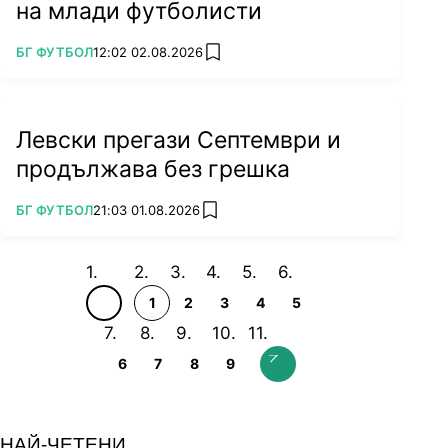
на млади футболисти
ПОВЕЧЕ ОТ
БГ ФУТБОЛ
12:02 02.08.2026
add favorites
Левски прегази Септември и
продължава без грешка
ПОВЕЧЕ ОТ
БГ ФУТБОЛ
21:03 01.08.2026
add favorites
1
2
3
4
5
6
7
8
9
НАЙ-ЧЕТЕНИ