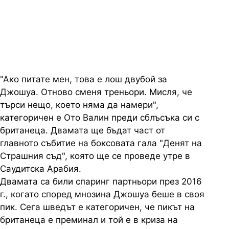
Антъни Джошуа и Ото Валин
преди галата в Рияд
"Ако питате мен, това е лош двубой за
Джошуа. Отново сменя треньори. Мисля, че
търси нещо, което няма да намери",
категоричен е Ото Валин преди сблъсъка си с
британеца. Двамата ще бъдат част от
главното събитие на боксовата гала "Денят на
Страшния съд", която ще се проведе утре в
Саудитска Арабия.
Двамата са били спаринг партньори през 2016
г., когато според мнозина Джошуа беше в своя
пик. Сега шведът е категоричен, че пикът на
британеца е преминал и той е в криза на