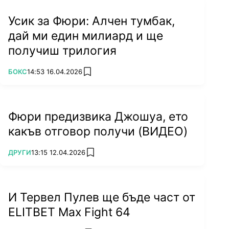
но поучително изживяване", откровен е
боксьорът, който през 2019 г. пусна кръв на
Усик за Фюри: Алчен тумбак,
Тайсън Фюри, но не успя да го повали.
дай ми един милиард и ще
получиш трилогия
ПОВЕЧЕ ОТ
БОКС
14:53 16.04.2026
add favorites
Фюри предизвика Джошуа, ето
какъв отговор получи (ВИДЕО)
ПОВЕЧЕ ОТ
ДРУГИ
13:15 12.04.2026
add favorites
И Тервел Пулев ще бъде част от
ELITBET Max Fight 64
Валин е един от малкото боксьори, които са