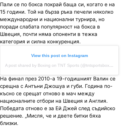
Пали се по бокса покрай баща си, когато е на
15 години. Той на бърза ръка печели няколко
международни и национални турнира, но
поради слабата популярност на бокса в
Швеция, почти няма опоненти в тежка
категория и силна конкуренция.
View this post on Instagram
A post shared by Boxing on TNT Sports (@tntsportsboxing)
На финал през 2010-а 19-годишният Валин се
срещна с Антъни Джошуа и губи. Година по-
късно се срещат отново в мач между
националните отбори на Швеция и Англия.
Победата отново е за Ей Джей след съдийско
решение. „Мисля, че и двете битки бяха
близки.