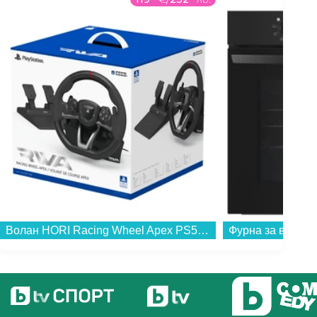
Волан HORI Racing Wheel Apex PS5 & PC...