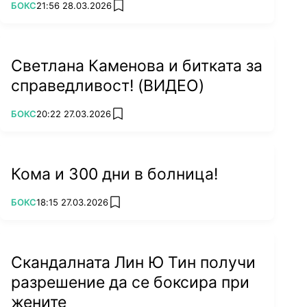
били близо до това да сложат край на сблъсък
ПОВЕЧЕ ОТ
БОКС
21:56 28.03.2026
add favorites
с Циганския барон.
Светлана Каменова и битката за
справедливост! (ВИДЕО)
ПОВЕЧЕ ОТ
БОКС
20:22 27.03.2026
add favorites
Кома и 300 дни в болница!
ПОВЕЧЕ ОТ
БОКС
18:15 27.03.2026
add favorites
Ото Валин разкървави Фюри, но не успя
да го пречупи (ГАЛЕРИЯ)
Скандалната Лин Ю Тин получи
разрешение да се боксира при
Преди 4 години той стигна до съдийско
жените
решение срещу британеца, но битката