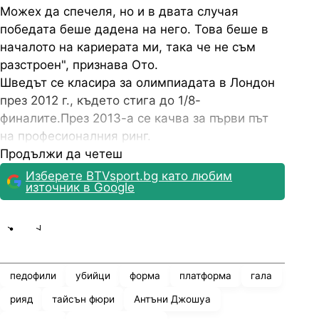
Можех да спечеля, но и в двата случая
победата беше дадена на него. Това беше в
началото на кариерата ми, така че не съм
разстроен", признава Ото.
Шведът се класира за олимпиадата в Лондон
през 2012 г., където стига до 1/8-
финалите.През 2013-а се качва за първи път
на професионалния ринг.
Продължи да четеш
Изберете BTVsport.bg като любим
източник в Google
Share
save
педофили
убийци
форма
платформа
гала
рияд
тайсън фюри
Антъни Джошуа