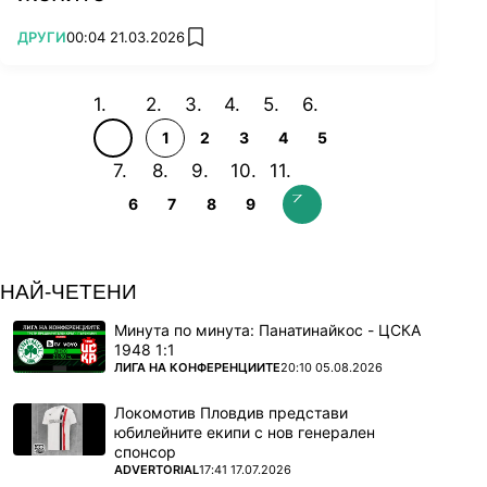
можеше да приключи много преди последния
ПОВЕЧЕ ОТ
ДРУГИ
00:04 21.03.2026
add favorites
гонг, тъй като отвори сериозна аркада над
дясното око на британеца още в началото на
срещата.
1
2
3
4
5
6
7
8
9
НАЙ-ЧЕТЕНИ
Минута по минута: Панатинайкос - ЦСКА
1948 1:1
ПОВЕЧЕ ОТ
ЛИГА НА КОНФЕРЕНЦИИТЕ
20:10 05.08.2026
Локомотив Пловдив представи
юбилейните екипи с нов генерален
спонсор
ПОВЕЧЕ ОТ
ADVERTORIAL
17:41 17.07.2026