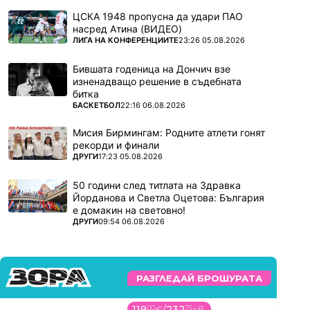
ЦСКА 1948 пропусна да удари ПАО
насред Атина (ВИДЕО)
ПОВЕЧЕ ОТ
ЛИГА НА КОНФЕРЕНЦИИТЕ
23:26 05.08.2026
Бившата годеница на Дончич взе
изненадващо решение в съдебната
битка
ПОВЕЧЕ ОТ
БАСКЕТБОЛ
22:16 06.08.2026
Мисия Бирмингам: Родните атлети гонят
рекорди и финали
ПОВЕЧЕ ОТ
ДРУГИ
17:23 05.08.2026
50 години след титлата на Здравка
Йорданова и Светла Оцетова: България
е домакин на световно!
ПОВЕЧЕ ОТ
ДРУГИ
09:54 06.08.2026
РАЗГЛЕДАЙ БРОШУРАТА
119
00
€
/
232
75
лв.