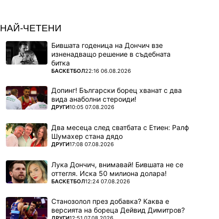
НАЙ-ЧЕТЕНИ
Бившата годеница на Дончич взе
изненадващо решение в съдебната
битка
ПОВЕЧЕ ОТ
БАСКЕТБОЛ
22:16 06.08.2026
Допинг! Български борец хванат с два
вида анаболни стероиди!
ПОВЕЧЕ ОТ
ДРУГИ
10:05 07.08.2026
Два месеца след сватбата с Етиен: Ралф
Шумахер стана дядо
ПОВЕЧЕ ОТ
ДРУГИ
17:08 07.08.2026
Лука Дончич, внимавай! Бившата не се
оттегля. Иска 50 милиона долара!
ПОВЕЧЕ ОТ
БАСКЕТБОЛ
12:24 07.08.2026
Станозолол през добавка? Каква е
версията на бореца Дейвид Димитров?
ПОВЕЧЕ ОТ
ДРУГИ
12:51 07.08.2026