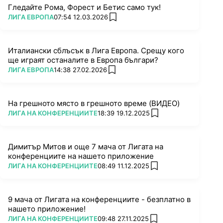
Гледайте Рома, Форест и Бетис само тук!
ПОВЕЧЕ ОТ
ЛИГА ЕВРОПА
07:54 12.03.2026
add favorites
Италиански сблъсък в Лига Европа. Срещу кого
ще играят останалите в Европа българи?
ПОВЕЧЕ ОТ
ЛИГА ЕВРОПА
14:38 27.02.2026
add favorites
На грешното място в грешното време (ВИДЕО)
ПОВЕЧЕ ОТ
ЛИГА НА КОНФЕРЕНЦИИТЕ
18:39 19.12.2025
add favorites
Димитър Митов и още 7 мача от Лигата на
конференциите на нашето приложение
ПОВЕЧЕ ОТ
ЛИГА НА КОНФЕРЕНЦИИТЕ
08:49 11.12.2025
add favorites
9 мача от Лигата на конференциите - безплатно в
нашето приложение!
ПОВЕЧЕ ОТ
ЛИГА НА КОНФЕРЕНЦИИТЕ
09:48 27.11.2025
add favorites