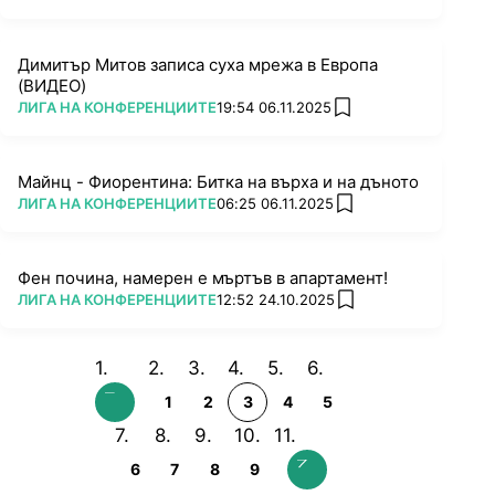
Димитър Митов записа суха мрежа в Европа
(ВИДЕО)
ПОВЕЧЕ ОТ
ЛИГА НА КОНФЕРЕНЦИИТЕ
19:54 06.11.2025
add favorites
Майнц - Фиорентина: Битка на върха и на дъното
ПОВЕЧЕ ОТ
ЛИГА НА КОНФЕРЕНЦИИТЕ
06:25 06.11.2025
add favorites
Фен почина, намерен е мъртъв в апартамент!
ПОВЕЧЕ ОТ
ЛИГА НА КОНФЕРЕНЦИИТЕ
12:52 24.10.2025
add favorites
1
2
3
4
5
6
7
8
9