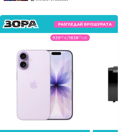
РАЗГЛЕДАЙ БРОШУРАТА
939
90
€
/
1838
29
лв.