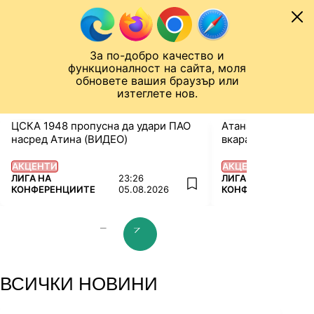
Към съдържанието
МОБИЛ
ЛИГА НА КОНФЕРЕНЦИИТЕ
Новини
Резултати
Класирания
От
За по-добро качество и
Назад към ...
функционалност на сайта, моля
ЧАЛО
ЛИГА НА КОНФЕРЕНЦИИТЕ
обновете вашия браузър или
изтеглете нов.
ЦСКА 1948 пропусна да удари ПАО
Атанас Илиев: Бя
насред Атина (ВИДЕО)
вкарам (ВИДЕО)
АКЦЕНТИ
АКЦЕНТИ
ПОВЕЧЕ ОТ
ПОВЕЧЕ ОТ
ЛИГА НА
23:26
ЛИГА НА
add favorites
КОНФЕРЕНЦИИТЕ
05.08.2026
КОНФЕРЕНЦИИТЕ
prev slide
next slide
ВСИЧКИ НОВИНИ