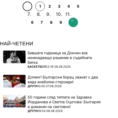
1
2
3
4
5
6
7
8
9
НАЙ-ЧЕТЕНИ
Бившата годеница на Дончич взе
изненадващо решение в съдебната
битка
ПОВЕЧЕ ОТ
БАСКЕТБОЛ
22:16 06.08.2026
Допинг! Български борец хванат с два
вида анаболни стероиди!
ПОВЕЧЕ ОТ
ДРУГИ
10:05 07.08.2026
50 години след титлата на Здравка
Йорданова и Светла Оцетова: България
е домакин на световно!
ПОВЕЧЕ ОТ
ДРУГИ
09:54 06.08.2026