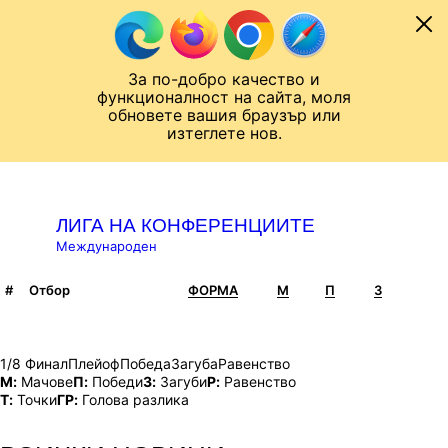
Към съдържанието
МОБИЛ
ЛИГА НА КОНФЕРЕНЦИИТЕ
Новини
Резултати
Класирания
От
За по-добро качество и
Назад към ...
функционалност на сайта, моля
ЧАЛО
ЛИГА НА КОНФЕРЕНЦИИТЕ
КЛАСИРАНИЯ
обновете вашия браузър или
изтеглете нов.
КЛАСИРАНИЯ
ЛИГА НА КОНФЕРЕНЦИИТЕ
Международен
#
Отбор
ФОРМА
M
П
З
Р
Класирания Лига на конференциите
1/8 Финал
Плейоф
Победа
Загуба
Равенство
М:
Мачове
П:
Победи
З:
Загуби
Р:
Равенство
T:
Точки
ГР:
Голова разлика