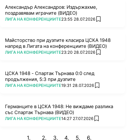
Александър Александров: Издържахме,
поздравявам играчите (ВИДЕО)
ПОВЕЧЕ ОТ
ЛИГА НА КОНФЕРЕНЦИИТЕ
23:55 28.07.2026
add favorites
Майсторство при дузпите класира ЦСКА 1948
напред в Лигата на конференциите (ВИДЕО)
ПОВЕЧЕ ОТ
ЛИГА НА КОНФЕРЕНЦИИТЕ
23:20 28.07.2026
add favorites
ЦСКА 1948 - Спартак Търнава 0:0 след
продължения, 5:3 при дузпите
ПОВЕЧЕ ОТ
ЛИГА НА КОНФЕРЕНЦИИТЕ
19:31 28.07.2026
add favorites
Германците в ЦСКА 1948: Не виждаме разлика
със Спартак Търнава (ВИДЕО)
ПОВЕЧЕ ОТ
ЛИГА НА КОНФЕРЕНЦИИТЕ
14:27 27.07.2026
add favorites