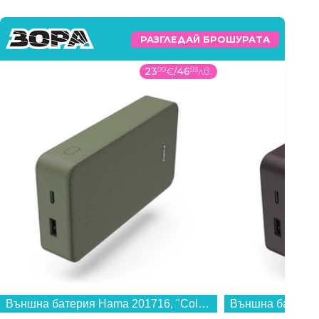
РАЗГЛЕДАЙ БРОШУРАТА
23
99
€
/
46
93
лв.
Външна батерия Hama 201716, "Colour 20" зелена 20000 mAh...