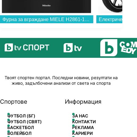
Фурна за вграждане MIELE H2861-1B D EDST/CLST 125 Edition , 76 , А+ , Електронно...
Твоят спортен портал. Последни новини, резултати на
живо, задълбочени анализи от света на спорта
Спортове
Информация
ФУТБОЛ (БГ)
ЗА НАС
ФУТБОЛ (СВЯТ)
КОНТАКТИ
БАСКЕТБОЛ
РЕКЛАМА
ВОЛЕЙБОЛ
КАРИЕРИ