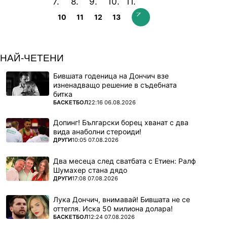
10
11
12
13
НАЙ-ЧЕТЕНИ
Бившата годеница на Дончич взе
изненадващо решение в съдебната
битка
ПОВЕЧЕ ОТ
БАСКЕТБОЛ
22:16 06.08.2026
Допинг! Български борец хванат с два
вида анаболни стероиди!
ПОВЕЧЕ ОТ
ДРУГИ
10:05 07.08.2026
Два месеца след сватбата с Етиен: Ралф
Шумахер стана дядо
ПОВЕЧЕ ОТ
ДРУГИ
17:08 07.08.2026
Лука Дончич, внимавай! Бившата не се
оттегля. Иска 50 милиона долара!
ПОВЕЧЕ ОТ
БАСКЕТБОЛ
12:24 07.08.2026