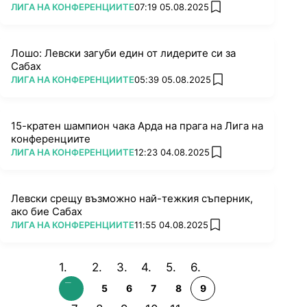
ПОВЕЧЕ ОТ
ЛИГА НА КОНФЕРЕНЦИИТЕ
07:19 05.08.2025
add favorites
Лошо: Левски загуби един от лидерите си за
Сабах
ПОВЕЧЕ ОТ
ЛИГА НА КОНФЕРЕНЦИИТЕ
05:39 05.08.2025
add favorites
15-кратен шампион чака Арда на прага на Лига на
конференциите
ПОВЕЧЕ ОТ
ЛИГА НА КОНФЕРЕНЦИИТЕ
12:23 04.08.2025
add favorites
Левски срещу възможно най-тежкия съперник,
ако бие Сабах
ПОВЕЧЕ ОТ
ЛИГА НА КОНФЕРЕНЦИИТЕ
11:55 04.08.2025
add favorites
5
6
7
8
9