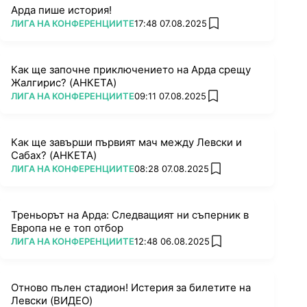
Арда пише история!
ПОВЕЧЕ ОТ
ЛИГА НА КОНФЕРЕНЦИИТЕ
17:48 07.08.2025
add favorites
Как ще започне приключението на Арда срещу
Жалгирис? (АНКЕТА)
ПОВЕЧЕ ОТ
ЛИГА НА КОНФЕРЕНЦИИТЕ
09:11 07.08.2025
add favorites
Как ще завърши първият мач между Левски и
Сабах? (АНКЕТА)
ПОВЕЧЕ ОТ
ЛИГА НА КОНФЕРЕНЦИИТЕ
08:28 07.08.2025
add favorites
Треньорът на Арда: Следващият ни съперник в
Европа не е топ отбор
ПОВЕЧЕ ОТ
ЛИГА НА КОНФЕРЕНЦИИТЕ
12:48 06.08.2025
add favorites
Отново пълен стадион! Истерия за билетите на
Левски (ВИДЕО)