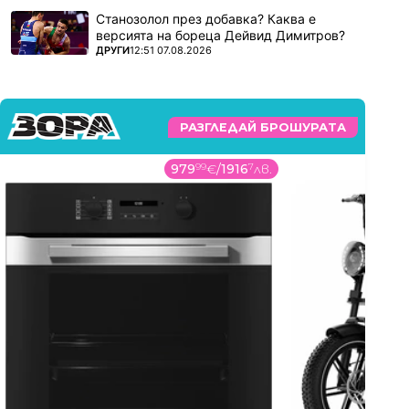
Станозолол през добавка? Каква е
версията на бореца Дейвид Димитров?
ПОВЕЧЕ ОТ
ДРУГИ
12:51 07.08.2026
РАЗГЛЕДАЙ БРОШУРАТА
979
99
€
/
1916
7
лв.