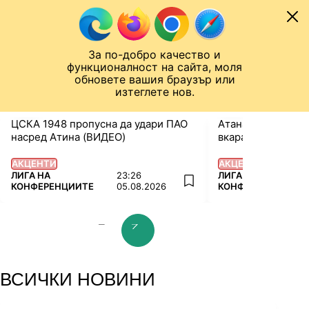
Към съдържанието
МОБИЛ
ЛИГА НА КОНФЕРЕНЦИИТЕ
Новини
Резултати
Класирания
От
За по-добро качество и
Назад към ...
функционалност на сайта, моля
ЧАЛО
ЛИГА НА КОНФЕРЕНЦИИТЕ
обновете вашия браузър или
изтеглете нов.
ЦСКА 1948 пропусна да удари ПАО
Атанас Илиев: Бя
насред Атина (ВИДЕО)
вкарам (ВИДЕО)
АКЦЕНТИ
АКЦЕНТИ
ПОВЕЧЕ ОТ
ПОВЕЧЕ ОТ
ЛИГА НА
23:26
ЛИГА НА
add favorites
КОНФЕРЕНЦИИТЕ
05.08.2026
КОНФЕРЕНЦИИТЕ
prev slide
next slide
ВСИЧКИ НОВИНИ