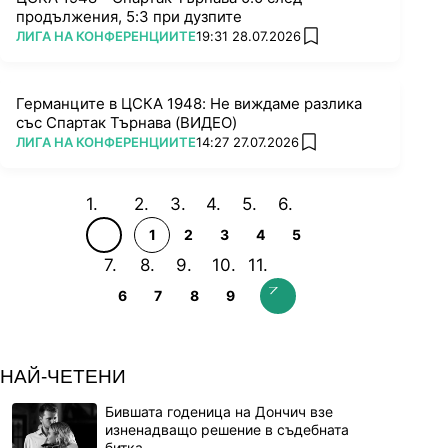
продължения, 5:3 при дузпите
ПОВЕЧЕ ОТ
ЛИГА НА КОНФЕРЕНЦИИТЕ
19:31 28.07.2026
add favorites
Германците в ЦСКА 1948: Не виждаме разлика
със Спартак Търнава (ВИДЕО)
ПОВЕЧЕ ОТ
ЛИГА НА КОНФЕРЕНЦИИТЕ
14:27 27.07.2026
add favorites
1
2
3
4
5
6
7
8
9
НАЙ-ЧЕТЕНИ
Бившата годеница на Дончич взе
изненадващо решение в съдебната
битка