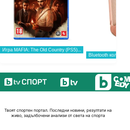
Bluetooth колонка Xiaomi Sound Pocket Pink S28H-GL QBH4380GL...
Твоят спортен портал. Последни новини, резултати на
живо, задълбочени анализи от света на спорта