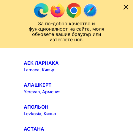
Към съдържанието
МОБИЛ
ЛИГА НА КОНФЕРЕНЦИИТЕ
Новини
Резултати
Класирания
От
За по-добро качество и
Назад към ...
функционалност на сайта, моля
ЧАЛО
ЛИГА НА КОНФЕРЕНЦИИТЕ
ОТБОРИ
обновете вашия браузър или
изтеглете нов.
ОТБОРИ
АЕК ЛАРНАКА
Larnaca, Кипър
АЛАШКЕРТ
Yerevan, Армения
АПОЛЬОН
Levkosía, Кипър
АСТАНА