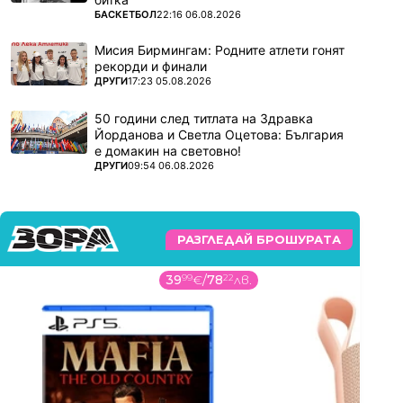
ПОВЕЧЕ ОТ
БАСКЕТБОЛ
22:16 06.08.2026
Мисия Бирмингам: Родните атлети гонят
рекорди и финали
ПОВЕЧЕ ОТ
ДРУГИ
17:23 05.08.2026
50 години след титлата на Здравка
Йорданова и Светла Оцетова: България
е домакин на световно!
ПОВЕЧЕ ОТ
ДРУГИ
09:54 06.08.2026
РАЗГЛЕДАЙ БРОШУРАТА
19
99
€
/
39
1
лв.