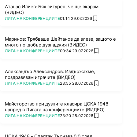
Атанас Илиев: Бях сигурен, че ще вкарам
(ВИДЕО)
ПОВЕЧЕ ОТ
ЛИГА НА КОНФЕРЕНЦИИТЕ
01:14 29.07.2026
add favorites
Маринов: Трябваше Шейтанов да влезе, защото е
много по-добър дузпаджия (ВИДЕО)
ПОВЕЧЕ ОТ
ЛИГА НА КОНФЕРЕНЦИИТЕ
00:34 29.07.2026
add favorites
Александър Александров: Издържахме,
поздравявам играчите (ВИДЕО)
ПОВЕЧЕ ОТ
ЛИГА НА КОНФЕРЕНЦИИТЕ
23:55 28.07.2026
add favorites
Майсторство при дузпите класира ЦСКА 1948
напред в Лигата на конференциите (ВИДЕО)
ПОВЕЧЕ ОТ
ЛИГА НА КОНФЕРЕНЦИИТЕ
23:20 28.07.2026
add favorites
ЦСКА 1948 - Спартак Търнава 0:0 след