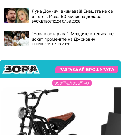
Лука Дончич, внимавай! Бившата не се
оттегля. Иска 50 милиона долара!
ПОВЕЧЕ ОТ
БАСКЕТБОЛ
12:24 07.08.2026
"Новак остарява": Младите в тениса не
искат промените на Джокович!
ПОВЕЧЕ ОТ
ТЕНИС
15:19 07.08.2026
РАЗГЛЕДАЙ БРОШУРАТА
999
99
€
/
1955
82
лв.