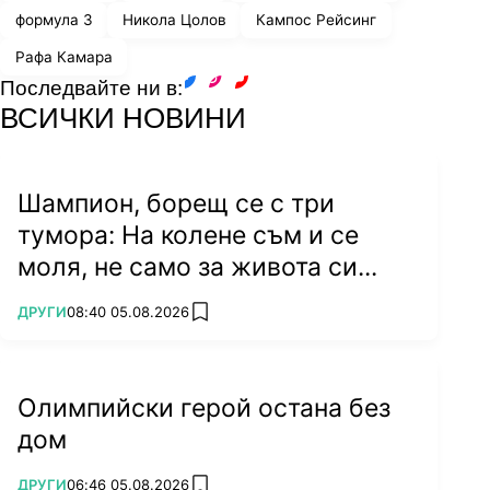
формула 3
Никола Цолов
Кампос Рейсинг
Рафа Камара
Последвайте ни в:
facebook
instagram
youtube
ВСИЧКИ НОВИНИ
Шампион, борещ се с три
тумора: На колене съм и се
моля, не само за живота си...
ПОВЕЧЕ ОТ
ДРУГИ
08:40 05.08.2026
add favorites
Олимпийски герой остана без
дом
ПОВЕЧЕ ОТ
ДРУГИ
06:46 05.08.2026