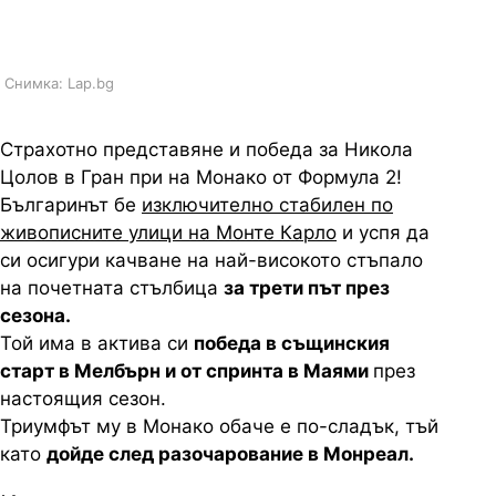
Формула 2
Снимка: Lap.bg
Страхотно представяне и победа за Никола
Цолов в Гран при на Монако от Формула 2!
Българинът бе
изключително стабилен по
живописните улици на Монте Карло
и успя да
си осигури качване на най-високото стъпало
на почетната стълбица
за трети път през
сезона.
Той има в актива си
победа в същинския
старт в Мелбърн и от спринта в Маями
през
настоящия сезон.
Триумфът му в Монако обаче е по-сладък, тъй
като
дойде след разочарование в Монреал.