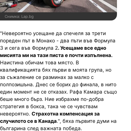
Снимка: Lap.bg
"Невероятно усещане да спечеля за трети
пореден път в Монако - два пъти във Формула
3 и сега във Формула 2
. Усещаме все едно
мисията ми на тази писта е почти изпълнена.
Наистина обичам това място. В
квалификацията бях първи в моята група, но
за съжаление се разминах за малко с
полпозишъна. Днес се борих до финала, в нито
един момент не се отказах. Рафа Камара също
беше много бърз. Ние избрахме по-добра
стратегия в бокса, така че се чувствам
невероятно.
Страхотна компенсация за
случилото се в Канада
.", бяха първите думи на
българина след важната победа.