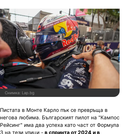
Снимка: Lap.bg
Пистата в Монте Карло пък се превръща в
негова любима. Българският пилот на "Кампос
Рейсинг" има два успеха като част от Формула
3 на тези улици -
в спринта от 2024 и в