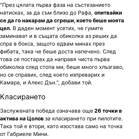
"През цялата първа фаза на състезанието
натисках, за да съм близо до Рафа,
опитвайки
се да го накарам да сгреши, което беше моята
цел.
В даден момент усетих, че гумите
заминават и в същата обиколка аз реших да
спра в бокса, защото едвам минах през
фибата, така че беше доста напечено. След
това се постарах да направя чиста първа
обиколка след стопа ми, беше много хлъзгаво,
но се справих, след което изпреварих и
Камара, и Алекс Дън.", добави той.
Класирането
Заслужената победа означава още
26 точки в
актива на Цолов
за класирането при пилотите.
Така той е втори, като изостава само на точка
от Габриеле Мини.