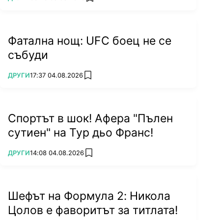
add favorites
Фатална нощ: UFC боец не се
събуди
ПОВЕЧЕ ОТ
ДРУГИ
17:37 04.08.2026
add favorites
Спортът в шок! Афера "Пълен
сутиен" на Тур дьо Франс!
ПОВЕЧЕ ОТ
ДРУГИ
14:08 04.08.2026
add favorites
Шефът на Формула 2: Никола
Цолов е фаворитът за титлата!