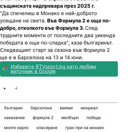
същинската надпревара през 2025 г.
"Да спечелиш в Монако е най-доброто
усещане на света.
Във Формула 2 е още по-
добро, отколкото във Формула 3.
След
трудните моменти от последните два уикенда
победата е още по-сладка", каза българинът.
Следващият старт за сезона във Формула 2
ще е в Барселона на 13 и 14 юни.
Изберете BTVsport.bg като любим
източник в Google
Share
save
българин
барселона
маями
монреал
наказание
формула 2
мелбърн
победа
монте карло
класиране
гран при на монако