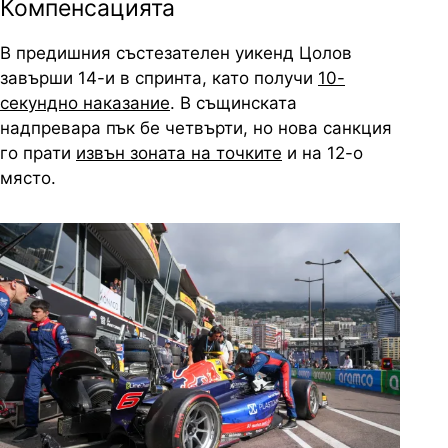
Компенсацията
В предишния състезателен уикенд Цолов
завърши 14-и в спринта, като получи
10-
секундно наказание
. В същинската
надпревара пък бе четвърти, но нова санкция
го прати
извън зоната на точките
и на 12-о
място.