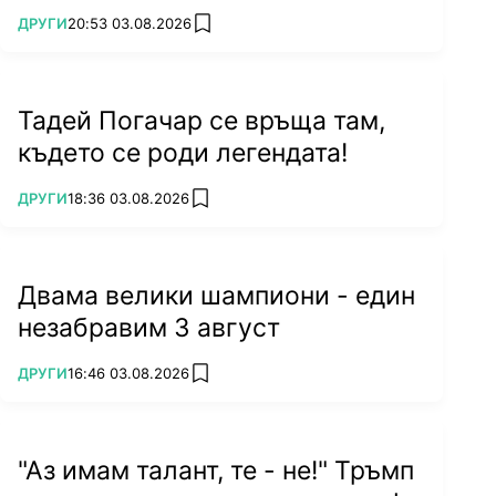
ПОВЕЧЕ ОТ
ДРУГИ
20:53 03.08.2026
add favorites
Тадей Погачар се връща там,
където се роди легендата!
ПОВЕЧЕ ОТ
ДРУГИ
18:36 03.08.2026
add favorites
Двама велики шампиони - един
незабравим 3 август
ПОВЕЧЕ ОТ
ДРУГИ
16:46 03.08.2026
add favorites
"Аз имам талант, те - не!" Тръмп