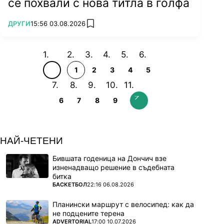
се похвали с нова титла в голфа
ПОВЕЧЕ ОТ
ДРУГИ
15:56 03.08.2026
add favorites
1
2
3
4
5
6
7
8
9
НАЙ-ЧЕТЕНИ
Бившата годеница на Дончич взе
изненадващо решение в съдебната
битка
ПОВЕЧЕ ОТ
БАСКЕТБОЛ
22:16 06.08.2026
Планински маршрут с велосипед: как да
не подцените терена
ПОВЕЧЕ ОТ
ADVERTORIAL
17:00 10.07.2026