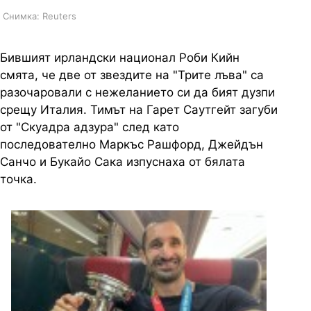
Снимка: Reuters
Бившият ирландски национал Роби Кийн
смята, че две от звездите на "Трите лъва" са
разочаровали с нежеланието си да бият дузпи
срещу Италия. Тимът на Гарет Саутгейт загуби
от "Скуадра адзура" след като
последователно Маркъс Рашфорд, Джейдън
Санчо и Букайо Сака изпуснаха от бялата
точка.