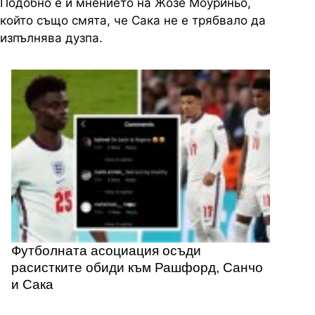
Подобно е и мнението на Жозе Моуриньо,
който също смята, че Сака не е трябвало да
изпълнява дузпа.
Футболната асоциация осъди
расистките обиди към Рашфорд, Санчо
и Сака