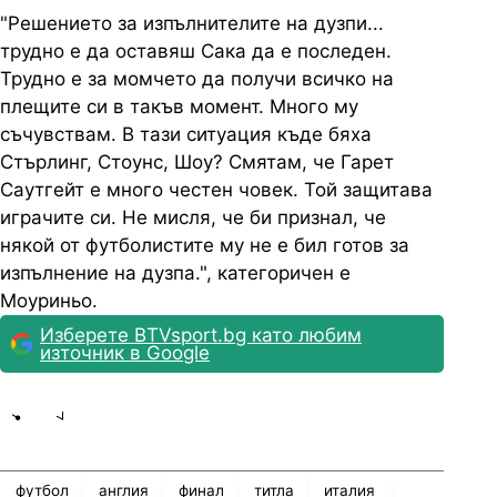
"Решението за изпълнителите на дузпи...
трудно е да оставяш Сака да е последен.
Трудно е за момчето да получи всичко на
плещите си в такъв момент. Много му
съчувствам. В тази ситуация къде бяха
Стърлинг, Стоунс, Шоу? Смятам, че Гарет
Саутгейт е много честен човек. Той защитава
играчите си. Не мисля, че би признал, че
някой от футболистите му не е бил готов за
изпълнение на дузпа.", категоричен е
Моуриньо.
Изберете BTVsport.bg като любим
източник в Google
Share
save
футбол
англия
финал
титла
италия