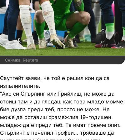
Снимка: Reuters
Саутгейт заяви, че той е решил кои да са
изпълнителите.
"Ако си Стърлинг или Грийлиш, не може да
стоиш там и да гледаш как това младо момче
бие дузпа преди теб, просто не може. Не
може да оставиш срамежлив 19-годишен
младеж да е преди теб. Те имат повече опит.
Стърлинг е печелил трофеи... трябваше да