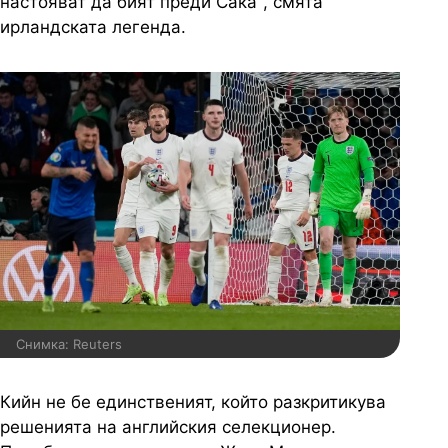
настояват да бият преди Сака", смята
ирландската легенда.
Снимка: Reuters
Кийн не бе единственият, който разкритикува
решенията на английския селекционер.