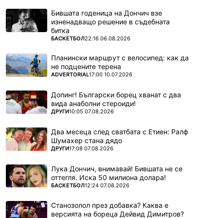
Бившата годеница на Дончич взе
изненадващо решение в съдебната
битка
ПОВЕЧЕ ОТ
БАСКЕТБОЛ
22:16 06.08.2026
Планински маршрут с велосипед: как да
не подцените терена
ПОВЕЧЕ ОТ
ADVERTORIAL
17:00 10.07.2026
Допинг! Български борец хванат с два
вида анаболни стероиди!
ПОВЕЧЕ ОТ
ДРУГИ
10:05 07.08.2026
Два месеца след сватбата с Етиен: Ралф
Шумахер стана дядо
ПОВЕЧЕ ОТ
ДРУГИ
17:08 07.08.2026
Лука Дончич, внимавай! Бившата не се
оттегля. Иска 50 милиона долара!
ПОВЕЧЕ ОТ
БАСКЕТБОЛ
12:24 07.08.2026
Станозолол през добавка? Каква е
версията на бореца Дейвид Димитров?