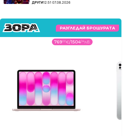
ПОВЕЧЕ ОТ
ДРУГИ
12:51 07.08.2026
РАЗГЛЕДАЙ БРОШУРАТА
769
00
€
/
1504
04
лв.