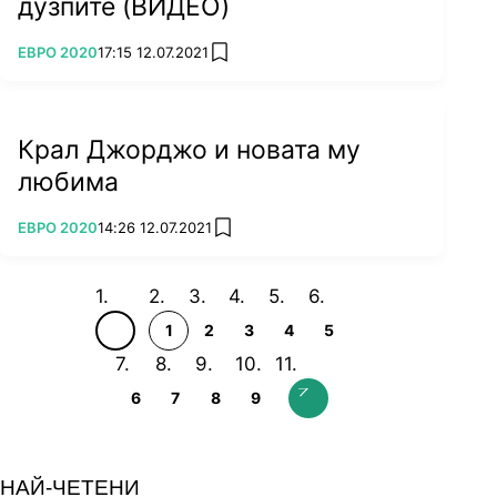
дузпите (ВИДЕО)
ПОВЕЧЕ ОТ
ЕВРО 2020
17:15 12.07.2021
add favorites
Крал Джорджо и новата му
любима
ПОВЕЧЕ ОТ
ЕВРО 2020
14:26 12.07.2021
add favorites
1
2
3
4
5
6
7
8
9
НАЙ-ЧЕТЕНИ