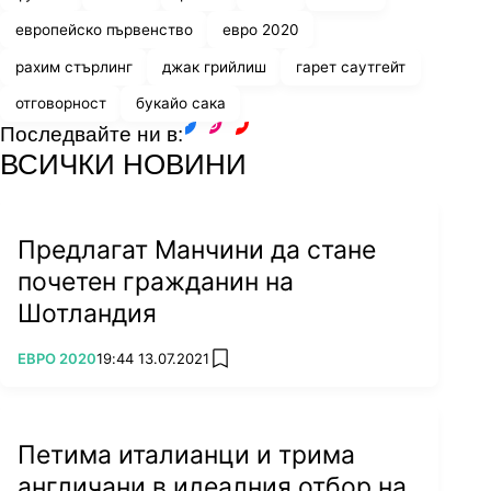
европейско първенство
евро 2020
рахим стърлинг
джак грийлиш
гарет саутгейт
отговорност
букайо сака
Последвайте ни в:
facebook
instagram
youtube
ВСИЧКИ НОВИНИ
Предлагат Манчини да стане
почетен гражданин на
Шотландия
ПОВЕЧЕ ОТ
ЕВРО 2020
19:44 13.07.2021
add favorites
Петима италианци и трима
англичани в идеалния отбор на