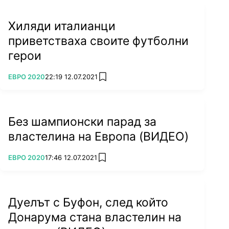
Хиляди италианци
приветстваха своите футболни
герои
ПОВЕЧЕ ОТ
ЕВРО 2020
22:19 12.07.2021
add favorites
Без шампионски парад за
властелина на Европа (ВИДЕО)
ПОВЕЧЕ ОТ
ЕВРО 2020
17:46 12.07.2021
add favorites
Дуелът с Буфон, след който
Донарума стана властелин на