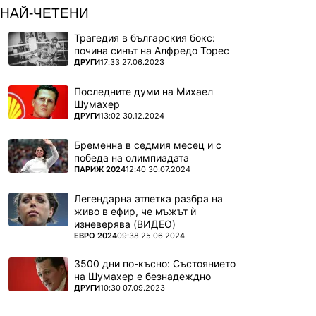
НАЙ-ЧЕТЕНИ
Трагедия в българския бокс:
почина синът на Алфредо Торес
ПОВЕЧЕ ОТ
ДРУГИ
17:33 27.06.2023
Последните думи на Михаел
Шумахер
ПОВЕЧЕ ОТ
ДРУГИ
13:02 30.12.2024
Бременна в седмия месец и с
победа на олимпиадата
ПОВЕЧЕ ОТ
ПАРИЖ 2024
12:40 30.07.2024
Легендарна атлетка разбра на
живо в ефир, че мъжът ѝ
изневерява (ВИДЕО)
ПОВЕЧЕ ОТ
ЕВРО 2024
09:38 25.06.2024
3500 дни по-късно: Състоянието
на Шумахер е безнадеждно
ПОВЕЧЕ ОТ
ДРУГИ
10:30 07.09.2023