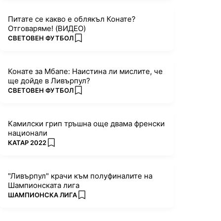
Питате се какво е облякъл Конате?
Отговаряме! (ВИДЕО)
ПОВЕЧЕ ОТ
СВЕТОВЕН ФУТБОЛ
add favorites
Конате за Мбапе: Наистина ли мислите, че
ще дойде в Ливърпул?
ПОВЕЧЕ ОТ
СВЕТОВЕН ФУТБОЛ
add favorites
Камилски грип тръшна още двама френски
национали
ПОВЕЧЕ ОТ
КАТАР 2022
add favorites
"Ливърпул" крачи към полуфиналите на
Шампионската лига
ПОВЕЧЕ ОТ
ШАМПИОНСКА ЛИГА
add favorites