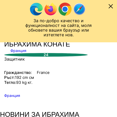
Към съдържанието
МОБИЛ
За по-добро качество и
Шампионска лига
Лига Европа
Лига на Конференциите
функционалност на сайта, моля
ЧАЛО
СТАТИСТИКИ
обновете вашия браузър или
изтеглете нов.
ИБРАХИМА КОНАТЕ
Франция
24
Защитник
Гражданство:
France
Ръст:
192 cm см
Тегло:
93 kg кг.
Франция
НОВИНИ ЗА ИБРАХИМА