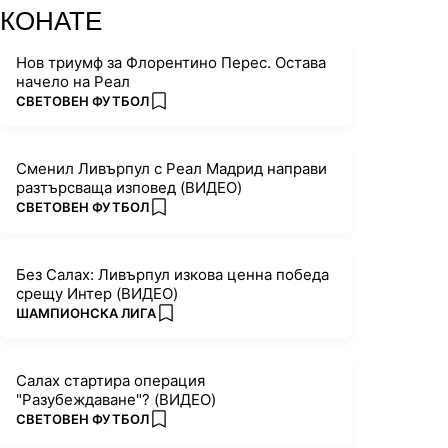
КОНАТЕ
Нов триумф за Флорентино Перес. Остава
начело на Реал
ПОВЕЧЕ ОТ
СВЕТОВЕН ФУТБОЛ
add favorites
Сменил Ливърпул с Реал Мадрид направи
разтърсваща изповед (ВИДЕО)
ПОВЕЧЕ ОТ
СВЕТОВЕН ФУТБОЛ
add favorites
Без Салах: Ливърпул изкова ценна победа
срещу Интер (ВИДЕО)
ПОВЕЧЕ ОТ
ШАМПИОНСКА ЛИГА
add favorites
Салах стартира операция
"Разубеждаване"? (ВИДЕО)
ПОВЕЧЕ ОТ
СВЕТОВЕН ФУТБОЛ
add favorites