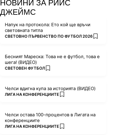
НОВИНИ ЗА РИЙС
ДЖЕЙМС
Напук на протокола: Ето кой ще връчи
световната титла
ПОВЕЧЕ ОТ
СВЕТОВНО ПЪРВЕНСТВО ПО ФУТБОЛ 2026
add favorites
Бесният Мареска: Това не е футбол, това е
шега! (ВИДЕО)
ПОВЕЧЕ ОТ
СВЕТОВЕН ФУТБОЛ
add favorites
Челси вдигна купа за историята (ВИДЕО)
ПОВЕЧЕ ОТ
ЛИГА НА КОНФЕРЕНЦИИТЕ
add favorites
Челси остава 100-процентов в Лигата на
конференциите
ПОВЕЧЕ ОТ
ЛИГА НА КОНФЕРЕНЦИИТЕ
add favorites