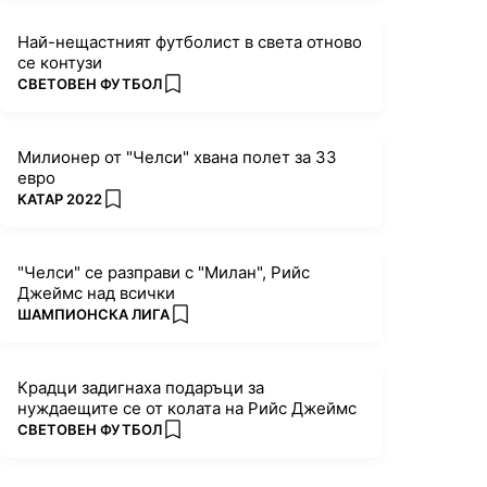
Най-нещастният футболист в света отново
се контузи
ПОВЕЧЕ ОТ
СВЕТОВЕН ФУТБОЛ
add favorites
Милионер от "Челси" хвана полет за 33
евро
ПОВЕЧЕ ОТ
КАТАР 2022
add favorites
"Челси" се разправи с "Милан", Рийс
Джеймс над всички
ПОВЕЧЕ ОТ
ШАМПИОНСКА ЛИГА
add favorites
Крадци задигнаха подаръци за
нуждаещите се от колата на Рийс Джеймс
ПОВЕЧЕ ОТ
СВЕТОВЕН ФУТБОЛ
add favorites