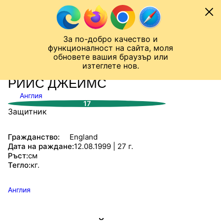
Към съдържанието
МОБИЛ
За по-добро качество и
Шампионска лига
Лига Европа
Лига на Конференциите
функционалност на сайта, моля
ЧАЛО
СТАТИСТИКИ
обновете вашия браузър или
изтеглете нов.
РИЙС ДЖЕЙМС
Англия
17
Защитник
Гражданство:
England
Дата на раждане:
12.08.1999 | 27 г.
Ръст:
см
Тегло:
кг.
Англия