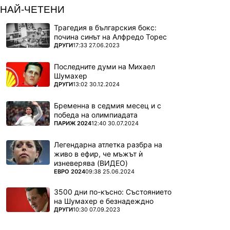
НАЙ-ЧЕТЕНИ
Трагедия в българския бокс:
почина синът на Алфредо Торес
ПОВЕЧЕ ОТ
ДРУГИ
17:33 27.06.2023
Последните думи на Михаел
Шумахер
ПОВЕЧЕ ОТ
ДРУГИ
13:02 30.12.2024
Бременна в седмия месец и с
победа на олимпиадата
ПОВЕЧЕ ОТ
ПАРИЖ 2024
12:40 30.07.2024
Легендарна атлетка разбра на
живо в ефир, че мъжът ѝ
изневерява (ВИДЕО)
ПОВЕЧЕ ОТ
ЕВРО 2024
09:38 25.06.2024
3500 дни по-късно: Състоянието
на Шумахер е безнадеждно
ПОВЕЧЕ ОТ
ДРУГИ
10:30 07.09.2023