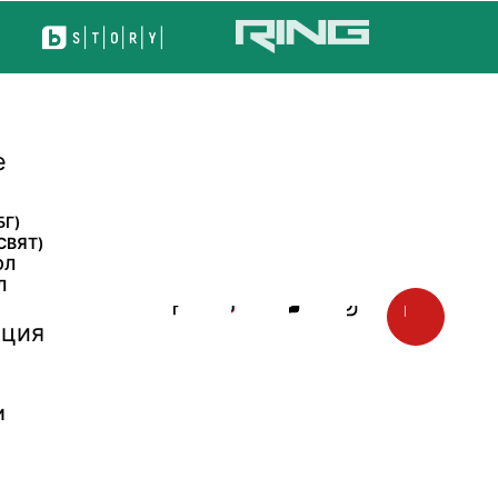
е
БГ)
СВЯТ)
ОЛ
Л
ция
И