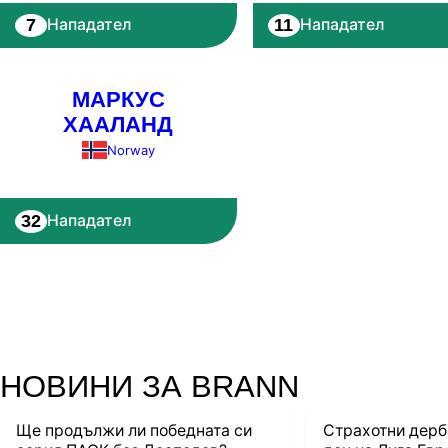
7
11
Нападател
Нападател
МАРКУС
ХААЛАНД
Norway
32
Нападател
НОВИНИ ЗА BRANN
Ще продължи ли победната си
Страхотни дерб