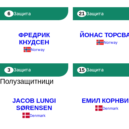
6
21
Защита
Защита
ФРЕДРИК
ЙОНАС ТОРСВ
КНУДСЕН
Norway
Norway
3
15
Защита
Защита
Полузащитници
JACOB LUNGI
ЕМИЛ КОРНВИ
SØRENSEN
Denmark
Denmark