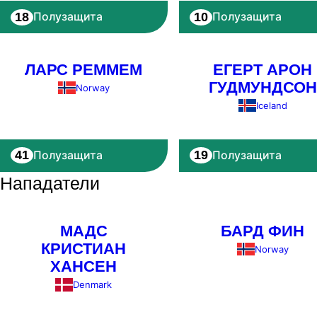
18
10
Полузащита
Полузащита
ЛАРС РЕММЕМ
ЕГЕРТ АРОН
ГУДМУНДСОН
Norway
Iceland
41
19
Полузащита
Полузащита
Нападатели
МАДС
БАРД ФИН
КРИСТИАН
Norway
ХАНСЕН
Denmark