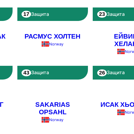
17
23
Защита
Защита
АК
РАСМУС ХОЛТЕН
ЕЙВИ
ХЕЛА
Norway
Nor
43
26
Защита
Защита
Г
SAKARIAS
ИСАК ХЬ
OPSAHL
Nor
Norway