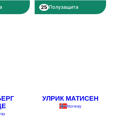
25
а
Полузащита
БЕРГ
УЛРИК МАТИСЕН
ДЕ
Norway
way