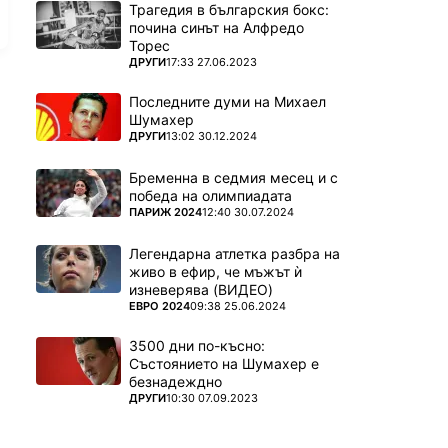
Трагедия в българския бокс:
почина синът на Алфредо
Торес
ПОВЕЧЕ ОТ
ДРУГИ
17:33 27.06.2023
Последните думи на Михаел
Шумахер
ПОВЕЧЕ ОТ
ДРУГИ
13:02 30.12.2024
Бременна в седмия месец и с
победа на олимпиадата
ПОВЕЧЕ ОТ
ПАРИЖ 2024
12:40 30.07.2024
Легендарна атлетка разбра на
живо в ефир, че мъжът ѝ
изневерява (ВИДЕО)
ПОВЕЧЕ ОТ
ЕВРО 2024
09:38 25.06.2024
3500 дни по-късно:
Състоянието на Шумахер е
безнадеждно
ПОВЕЧЕ ОТ
ДРУГИ
10:30 07.09.2023