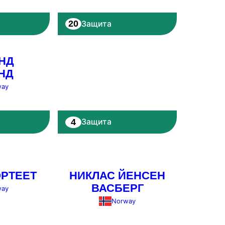
20
Защита
НД
НД
way
4
Защита
ОРТЕЕТ
НИКЛАС ЙЕНСЕН
ВАСБЕРГ
way
Norway