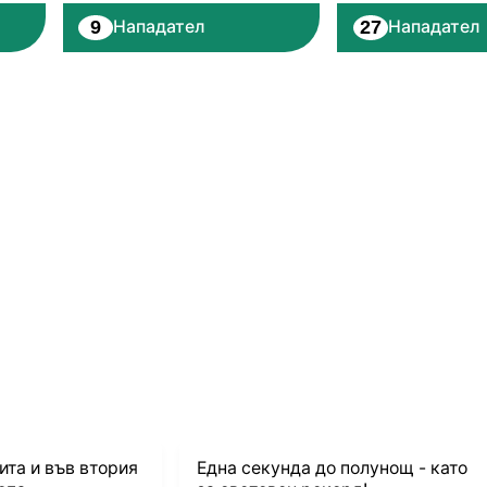
9
27
Нападател
Нападател
ита и във втория
Една секунда до полунощ - като