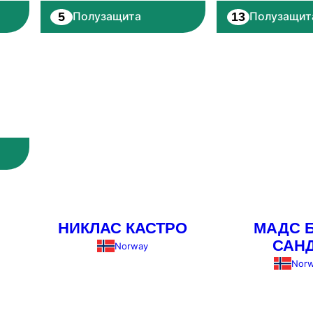
5
13
Полузащита
Полузащит
НИКЛАС КАСТРО
МАДС 
САН
Norway
Nor