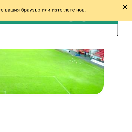
е вашия браузър или изтеглете нов.
ТЕНИС
ДРУГИ
ВХОД
ТЪРСЕНЕ
ПРЕВКЛЮЧИ МЕЖДУ С