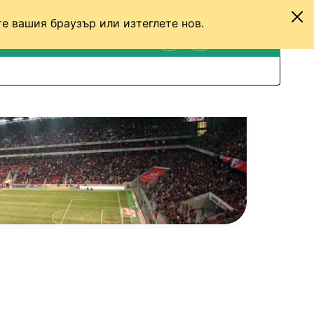
е вашия браузър или изтеглете нов.
ТЕНИС
ДРУГИ
ВХОД
ТЪРСЕНЕ
ПРЕВКЛЮЧИ МЕЖДУ С