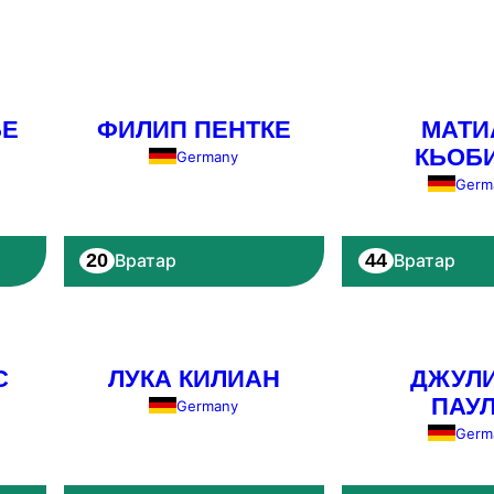
БЕ
ФИЛИП ПЕНТКЕ
МАТИ
КЬОБ
Germany
Germ
20
44
Вратар
Вратар
С
ЛУКА КИЛИАН
ДЖУЛ
ПАУ
Germany
Germ