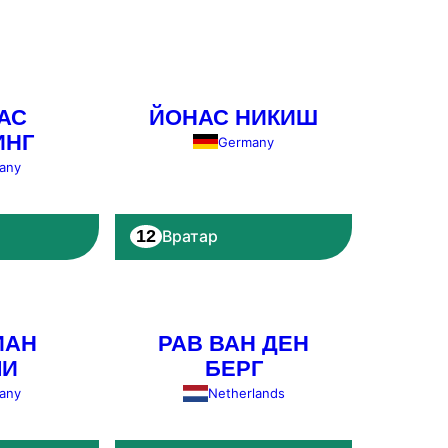
АС
ЙОНАС НИКИШ
ИНГ
Germany
any
12
Вратар
ИАН
РАВ ВАН ДЕН
ЛИ
БЕРГ
any
Netherlands