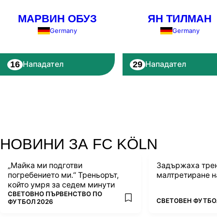
МАРВИН ОБУЗ
ЯН ТИЛМАН
Germany
Germany
16
29
Нападател
Нападател
НОВИНИ ЗА FC KÖLN
„Майка ми подготви
Задържаха трен
погребението ми.“ Треньорът,
малтретиране н
който умря за седем минути
ПОВЕЧЕ ОТ
СВЕТОВНО ПЪРВЕНСТВО ПО
ПОВЕЧЕ ОТ
СВЕТОВЕН ФУТБО
add favorites
ФУТБОЛ 2026