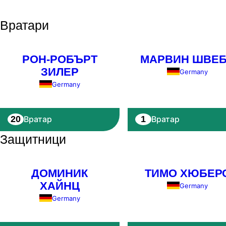
Вратари
РОН-РОБЪРТ
МАРВИН ШВЕ
ЗИЛЕР
Germany
Germany
20
1
Вратар
Вратар
Защитници
ДОМИНИК
ТИМО ХЮБЕР
ХАЙНЦ
Germany
Germany