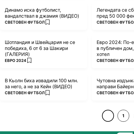
Динамо иска футболист,
Легендата се с
вандалствал в джамия (ВИДЕО)
пред 50 000 фе
ПОВЕЧЕ ОТ
ПОВЕЧЕ ОТ
СВЕТОВЕН ФУТБОЛ
СВЕТОВЕН ФУТБО
add favorites
Шотландия и Швейцария не се
Евро 2024: По-е
победиха, 6 от 6 за Шакири
в публичен дом,
(ГАЛЕРИЯ)
хотел
ПОВЕЧЕ ОТ
ПОВЕЧЕ ОТ
ЕВРО 2024
СВЕТОВЕН ФУТБО
add favorites
В Кьолн биха извадили 100 млн.
Чутовна издънк
за него, а не за Кейн (ВИДЕО)
направи Байер
ПОВЕЧЕ ОТ
ПОВЕЧЕ ОТ
СВЕТОВЕН ФУТБОЛ
СВЕТОВЕН ФУТБО
add favorites
1