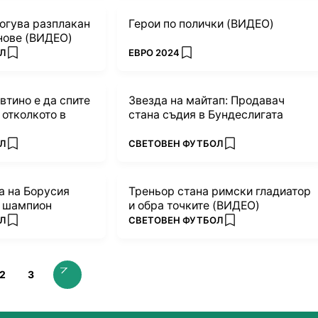
богува разплакан
Герои по полички (ВИДЕО)
нове (ВИДЕО)
ПОВЕЧЕ ОТ
Л
ЕВРО 2024
add favorites
add favorites
втино е да спите
Звезда на майтап: Продавач
 отколкото в
стана съдия в Бундеслигата
ПОВЕЧЕ ОТ
Л
СВЕТОВЕН ФУТБОЛ
add favorites
add favorites
а на Борусия
Треньор стана римски гладиатор
н шампион
и обра точките (ВИДЕО)
ПОВЕЧЕ ОТ
Л
СВЕТОВЕН ФУТБОЛ
add favorites
add favorites
2
3