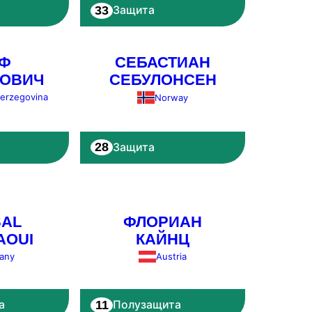
33
Защита
Ф
СЕБАСТИАН
ГОВИЧ
СЕБУЛОНСЕН
Herzegovina
Norway
28
Защита
SAL
ФЛОРИАН
AOUI
КАЙНЦ
any
Austria
11
а
Полузащита