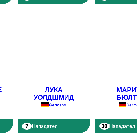
E
ЛУКА
МАРИ
УОЛДШМИД
БЮЛТ
Germany
Germ
7
30
Нападател
Нападател