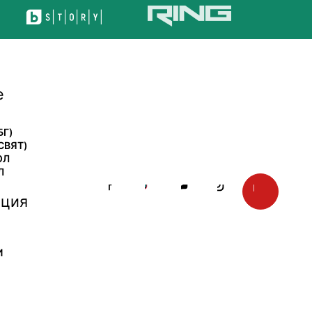
е
БГ)
СВЯТ)
ОЛ
Л
ция
И