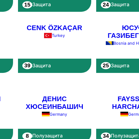
15
24
Защита
Защита
CENK ÖZKAÇAR
ЮСУ
ГАЗИБЕ
Turkey
Bosnia and 
39
25
Защита
Защита
Л
ДЕНИС
FAYS
ХЮСЕИНБАШИЧ
HARCH
Germany
Germ
8
34
Полузащита
Полузащит