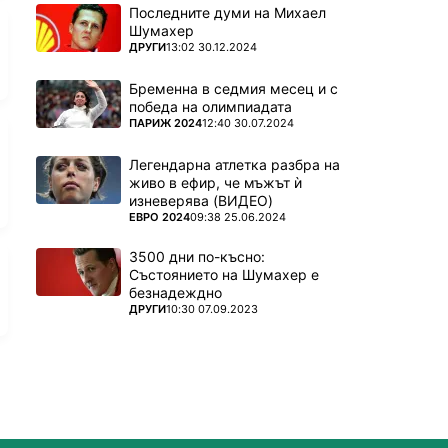
Последните думи на Михаел
Шумахер
ПОВЕЧЕ ОТ
ДРУГИ
13:02 30.12.2024
Бременна в седмия месец и с
победа на олимпиадата
ПОВЕЧЕ ОТ
ПАРИЖ 2024
12:40 30.07.2024
Легендарна атлетка разбра на
живо в ефир, че мъжът ѝ
изневерява (ВИДЕО)
ПОВЕЧЕ ОТ
ЕВРО 2024
09:38 25.06.2024
3500 дни по-късно:
Състоянието на Шумахер е
безнадеждно
ПОВЕЧЕ ОТ
ДРУГИ
10:30 07.09.2023