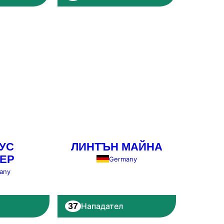
УС
ЛИНТЪН МАЙНА
ЕР
Germany
any
37
Нападател