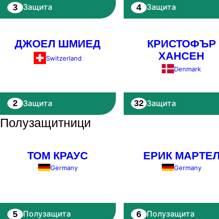
3
4
Защита
Защита
ДЖОЕЛ ШМИЕД
КРИСТОФЪР
ХАНСЕН
Switzerland
Denmark
2
32
Защита
Защита
Полузащитници
ТОМ КРАУС
ЕРИК МАРТЕ
Germany
Germany
5
6
Полузащита
Полузащита