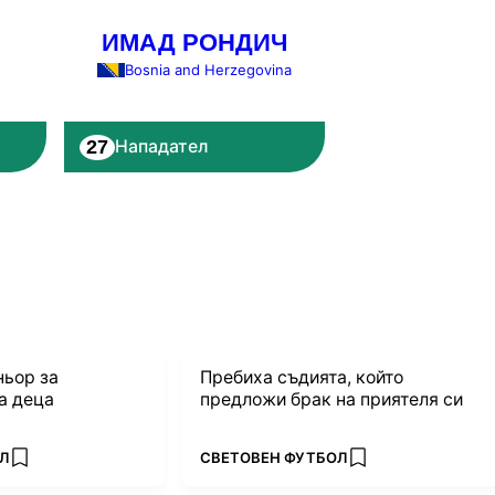
ИМАД РОНДИЧ
Bosnia and Herzegovina
27
Нападател
ьор за
Пребиха съдията, който
а деца
предложи брак на приятеля си
ПОВЕЧЕ ОТ
Л
СВЕТОВЕН ФУТБОЛ
add favorites
add favorites