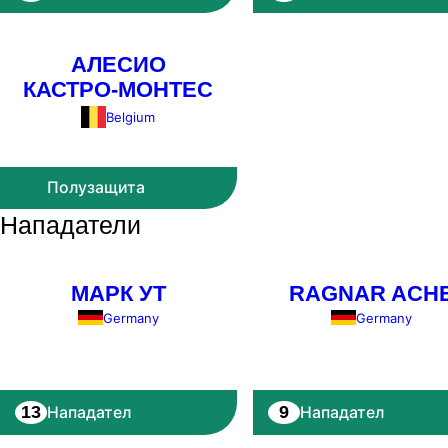
АЛЕСИО
КАСТРО-МОНТЕС
Belgium
Полузащита
Нападатели
МАРК УТ
RAGNAR ACH
Germany
Germany
13
9
Нападател
Нападател