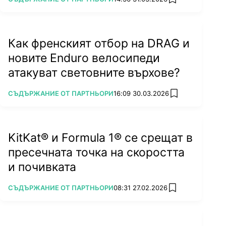
add favorites
съдържание на алкохол.
Как френският отбор на DRAG и
новите Enduro велосипеди
атакуват световните върхове?
ПОВЕЧЕ ОТ
СЪДЪРЖАНИЕ ОТ ПАРТНЬОРИ
16:09 30.03.2026
add favorites
KitKat® и Formula 1® се срещат в
пресечната точка на скоростта
и почивката
ПОВЕЧЕ ОТ
СЪДЪРЖАНИЕ ОТ ПАРТНЬОРИ
08:31 27.02.2026
add favorites