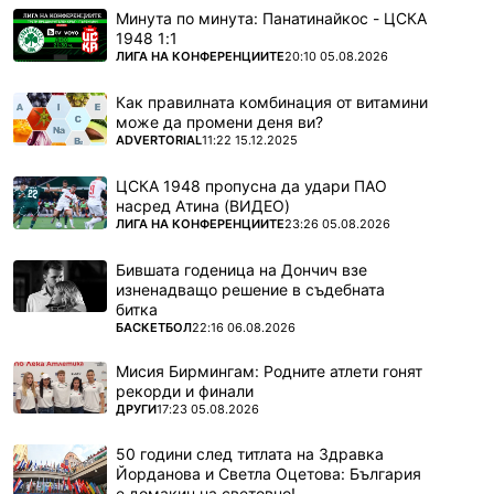
Минута по минута: Панатинайкос - ЦСКА
1948 1:1
ПОВЕЧЕ ОТ
ЛИГА НА КОНФЕРЕНЦИИТЕ
20:10 05.08.2026
Как правилната комбинация от витамини
може да промени деня ви?
ПОВЕЧЕ ОТ
ADVERTORIAL
11:22 15.12.2025
ЦСКА 1948 пропусна да удари ПАО
насред Атина (ВИДЕО)
ПОВЕЧЕ ОТ
ЛИГА НА КОНФЕРЕНЦИИТЕ
23:26 05.08.2026
Бившата годеница на Дончич взе
изненадващо решение в съдебната
битка
ПОВЕЧЕ ОТ
БАСКЕТБОЛ
22:16 06.08.2026
Мисия Бирмингам: Родните атлети гонят
рекорди и финали
ПОВЕЧЕ ОТ
ДРУГИ
17:23 05.08.2026
50 години след титлата на Здравка
Йорданова и Светла Оцетова: България
е домакин на световно!