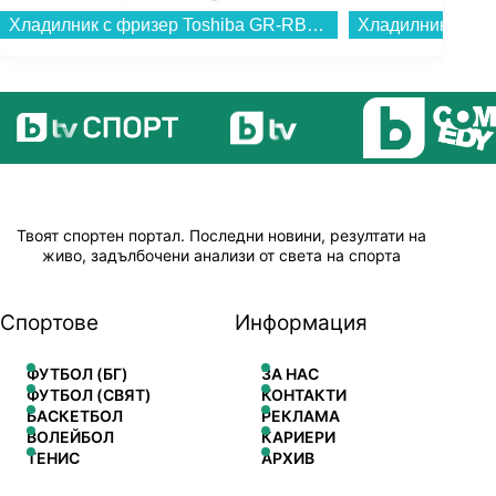
Хладилник с фризер Toshiba GR-RB449WE-PMJ(51) , 338 l, E , No Frost , Бял...
Твоят спортен портал. Последни новини, резултати на
живо, задълбочени анализи от света на спорта
Спортове
Информация
ФУТБОЛ (БГ)
ЗА НАС
ФУТБОЛ (СВЯТ)
КОНТАКТИ
БАСКЕТБОЛ
РЕКЛАМА
ВОЛЕЙБОЛ
КАРИЕРИ
ТЕНИС
АРХИВ