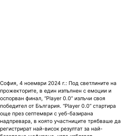
на “Player 0.0” ще премери сили в
Мадрид срещу трикратния
световен шампион във F1® и
официален посланик на
Heineken® 0.0 Макс Верстапен
София, 4 ноември 2024 г.: Под светлините на
прожекторите, в един изпълнен с емоции и
оспорван финал, “Player 0.0” излъчи своя
победител от България. “Player 0.0” стартира
още през септември с уеб-базирана
надпревара, в която участниците трябваше да
регистрират най-висок резултат за най-