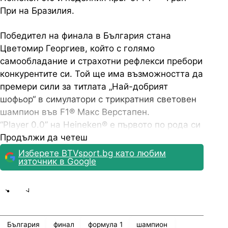
При на Бразилия.
Победител на финала в България стана
Цветомир Георгиев, който с голямо
самообладание и страхотни рефлекси пребори
конкурентите си. Той ще има възможността да
премери сили за титлата „Най-добрият
шофьор“ в симулатори с трикратния световен
шампион във F1® Макс Верстапен.
“Player 0.0” на Heineken® е първото по рода си
виртуално състезание, в което най-добрият
Продължи да четеш
шофьор е не само най-бързият, но и този,
Изберете BTVsport.bg като любим
източник в Google
който е най-отговорен и внимателен на пътя.
Инициативата Player 0.0 е част от глобалната
платформа за отговорна консумация на
Share
save
Heineken®, „Когато шофираш, никога не пий“
(When You Drive, Never Drink), която насърчава
България
финал
формула 1
шампион
отговорната консумация и безопасността на