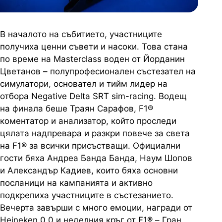
В началото на събитието, участниците
получиха ценни съвети и насоки. Това стана
по време на Masterclass воден от Йорданин
Цветанов – полупрофесионален състезател на
симулатори, основател и тийм лидер на
отбора Negative Delta SRT sim-racing. Водещ
на финала беше Траян Сарафов, F1®
коментатор и анализатор, който проследи
цялата надпревара и разкри повече за света
на F1® за всички присъстващи. Официални
гости бяха Андреа Банда Банда, Наум Шопов
и Александър Кадиев, които бяха основни
посланици на кампанията и активно
подкрепиха участниците в състезанието.
Вечерта завърши с много емоции, награди от
Heineken 0.0 и неделния кръг от F1® – Гран