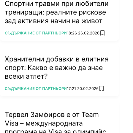
Спортни травми при любители
трениращи: реалните рискове
зад активния начин на живот
ПОВЕЧЕ ОТ
СЪДЪРЖАНИЕ ОТ ПАРТНЬОРИ
18:26 26.02.2026
add favorites
Хранителни добавки в елитния
спорт: Какво е важно да знае
всеки атлет?
ПОВЕЧЕ ОТ
СЪДЪРЖАНИЕ ОТ ПАРТНЬОРИ
17:21 20.02.2026
add favorites
Тервел Замфиров е от Team
Visa – международната
програма на Visa за олимпийски