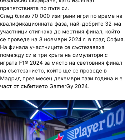
безопасно шофиране, като избягват
препятствията по пътя си.
След близо 70 000 изиграни игри по време на
квалификационната фаза, най-добрите 32-ма
участници стигнаха до местния финал, който
се проведе на 3 ноември 2024 г. в град София.
На финала участниците се състезаваха
помежду си в три кръга на симулатори с
играта F1® 2024 за място на световния финал
на състезанието, който ще се проведе в
Мадрид през месец декември тази година и е
част от събитието GamerGy 2024.