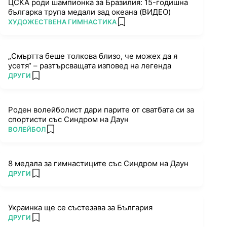
ЦСКА роди шампионка за Бразилия: 15-годишна
българка трупа медали зад океана (ВИДЕО)
ПОВЕЧЕ ОТ
ХУДОЖЕСТВЕНА ГИМНАСТИКА
add favorites
„Смъртта беше толкова близо, че можех да я
усетя“ – разтърсващата изповед на легенда
ПОВЕЧЕ ОТ
ДРУГИ
add favorites
Роден волейболист дари парите от сватбата си за
спортисти със Синдром на Даун
ПОВЕЧЕ ОТ
ВОЛЕЙБОЛ
add favorites
8 медала за гимнастиците със Синдром на Даун
ПОВЕЧЕ ОТ
ДРУГИ
add favorites
Украинка ще се състезава за България
ПОВЕЧЕ ОТ
ДРУГИ
add favorites