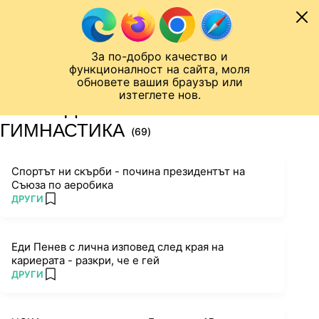
Към съдържанието
МОБИЛ
За по-добро качество и
Шампионска лига
Лига Европа
Лига на Конференциите
функционалност на сайта, моля
ЧАЛО
ТАГ
обновете вашия браузър или
изтеглете нов.
ПОСЛЕДНИ НОВИНИ ЗА
ГИМНАСТИКА
(69)
Спортът ни скърби - почина президентът на
Съюза по аеробика
ПОВЕЧЕ ОТ
ДРУГИ
add favorites
Еди Пенев с лична изповед след края на
кариерата - разкри, че е гей
ПОВЕЧЕ ОТ
ДРУГИ
add favorites