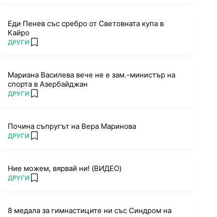
Еди Пенев със сребро от Световната купа в
Кайро
ПОВЕЧЕ ОТ
ДРУГИ
add favorites
Мариана Василева вече не е зам.-министър на
спорта в Азербайджан
ПОВЕЧЕ ОТ
ДРУГИ
add favorites
Почина съпругът на Вера Маринова
ПОВЕЧЕ ОТ
ДРУГИ
add favorites
Ние можем, вярвай ни! (ВИДЕО)
ПОВЕЧЕ ОТ
ДРУГИ
add favorites
8 медала за гимнастиците ни със Синдром на