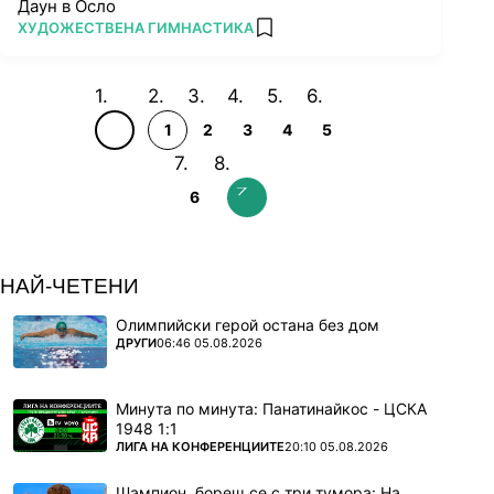
Даун в Осло
ПОВЕЧЕ ОТ
ХУДОЖЕСТВЕНА ГИМНАСТИКА
add favorites
1
2
3
4
5
6
НАЙ-ЧЕТЕНИ
Олимпийски герой остана без дом
ПОВЕЧЕ ОТ
ДРУГИ
06:46 05.08.2026
Минута по минута: Панатинайкос - ЦСКА
1948 1:1
ПОВЕЧЕ ОТ
ЛИГА НА КОНФЕРЕНЦИИТЕ
20:10 05.08.2026
Шампион, борещ се с три тумора: На