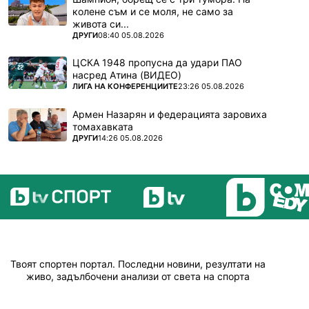
колене съм и се моля, не само за
живота си...
ПОВЕЧЕ ОТ
ДРУГИ
08:40 05.08.2026
ЦСКА 1948 пропусна да удари ПАО
насред Атина (ВИДЕО)
ПОВЕЧЕ ОТ
ЛИГА НА КОНФЕРЕНЦИИТЕ
23:26 05.08.2026
Армен Назарян и федерацията заровиха
томахавката
ПОВЕЧЕ ОТ
ДРУГИ
14:26 05.08.2026
Твоят спортен портал. Последни новини, резултати на
живо, задълбочени анализи от света на спорта