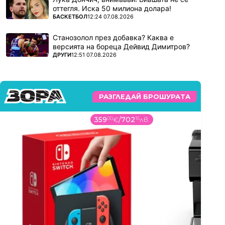
оттегля. Иска 50 милиона долара!
ПОВЕЧЕ ОТ
БАСКЕТБОЛ
12:24 07.08.2026
Станозолол през добавка? Каква е
версията на бореца Дейвид Димитров?
ПОВЕЧЕ ОТ
ДРУГИ
12:51 07.08.2026
РАЗГЛЕДАЙ БРОШУРАТА
359
00
€
/
702
15
лв.