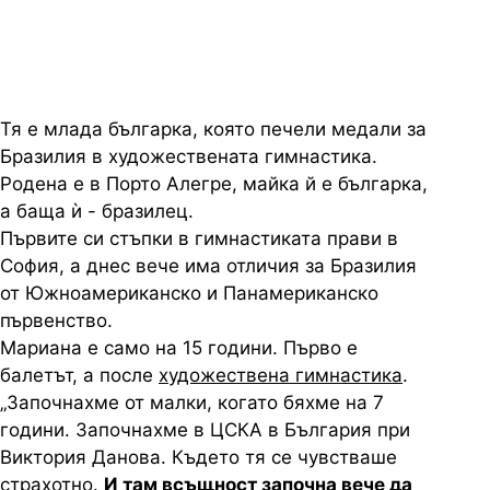
мечти
Тя е млада българка, която печели медали за
Бразилия в художествената гимнастика.
Родена е в Порто Алегре, майка й е българка,
а баща ѝ - бразилец.
Първите си стъпки в гимнастиката прави в
София, а днес вече има отличия за Бразилия
от Южноамериканско и Панамериканско
първенство.
Мариана е само на 15 години. Първо е
балетът, а после
художествена гимнастика
.
„Започнахме от малки, когато бяхме на 7
години. Започнахме в ЦСКА в България при
Виктория Данова. Където тя се чувстваше
страхотно.
И там всъщност започна вече да