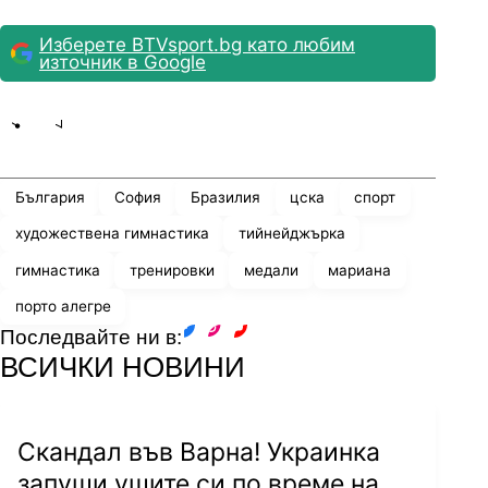
Изберете BTVsport.bg като любим
източник в Google
Share
save
България
София
Бразилия
цска
спорт
художествена гимнастика
тийнейджърка
гимнастика
тренировки
медали
мариана
порто алегре
Последвайте ни в:
facebook
instagram
youtube
ВСИЧКИ НОВИНИ
Скандал във Варна! Украинка
запуши ушите си по време на