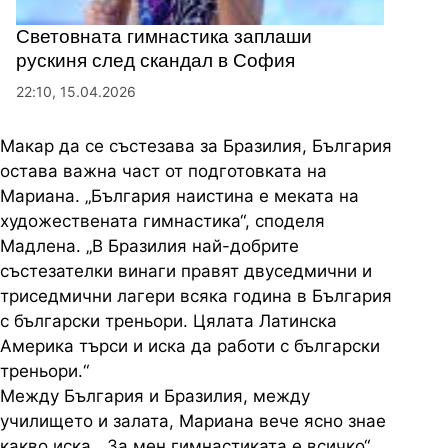
Световната гимнастика заплаши
рускиня след скандал в София
22:10, 15.04.2026
Макар да се състезава за Бразилия, България
остава важна част от подготовката на
Мариана. „България наистина е меката на
художествената гимнастика“, споделя
Мадлена. „В Бразилия най-добрите
състезателки винаги правят двуседмични и
триседмични лагери всяка година в България
с български треньори. Цялата Латинска
Америка търси и иска да работи с български
треньори.“
Между България и Бразилия, между
училището и залата, Мариана вече ясно знае
какво иска. „За мен гимнастиката е всичко“,