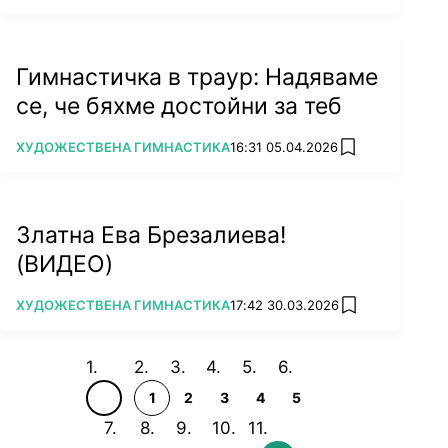
Гимнастичка в траур: Надяваме
се, че бяхме достойни за теб
ПОВЕЧЕ ОТ
ХУДОЖЕСТВЕНА ГИМНАСТИКА
16:31 05.04.2026
add favorites
Златна Ева Брезалиева!
(ВИДЕО)
ПОВЕЧЕ ОТ
ХУДОЖЕСТВЕНА ГИМНАСТИКА
17:42 30.03.2026
add favorites
1
2
3
4
5