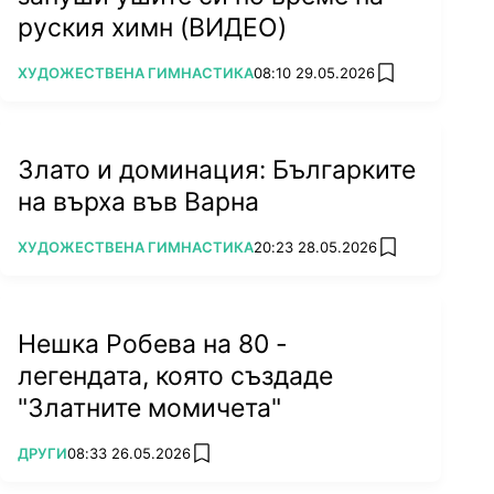
руския химн (ВИДЕО)
ПОВЕЧЕ ОТ
ХУДОЖЕСТВЕНА ГИМНАСТИКА
08:10 29.05.2026
add favorites
Злато и доминация: Българките
на върха във Варна
ПОВЕЧЕ ОТ
ХУДОЖЕСТВЕНА ГИМНАСТИКА
20:23 28.05.2026
add favorites
Нешка Робева на 80 -
легендата, която създаде
"Златните момичета"
ПОВЕЧЕ ОТ
ДРУГИ
08:33 26.05.2026
add favorites