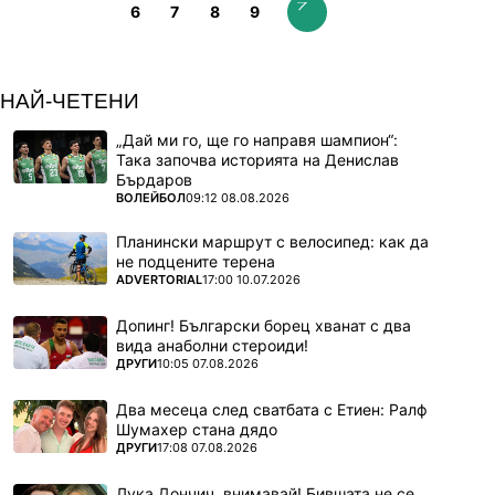
6
7
8
9
НАЙ-ЧЕТЕНИ
„Дай ми го, ще го направя шампион“:
Така започва историята на Денислав
Бърдаров
ПОВЕЧЕ ОТ
ВОЛЕЙБОЛ
09:12 08.08.2026
Планински маршрут с велосипед: как да
не подцените терена
ПОВЕЧЕ ОТ
ADVERTORIAL
17:00 10.07.2026
Допинг! Български борец хванат с два
вида анаболни стероиди!
ПОВЕЧЕ ОТ
ДРУГИ
10:05 07.08.2026
Два месеца след сватбата с Етиен: Ралф
Шумахер стана дядо
ПОВЕЧЕ ОТ
ДРУГИ
17:08 07.08.2026
Лука Дончич, внимавай! Бившата не се