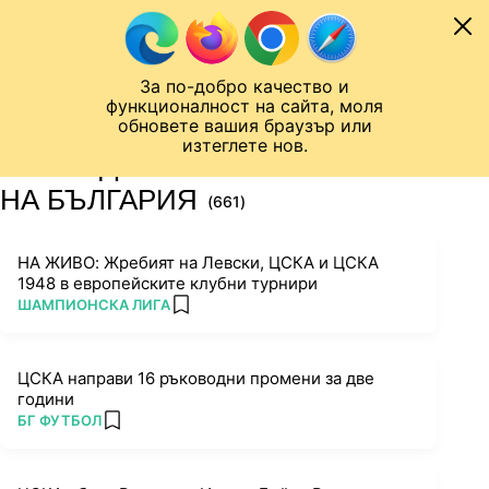
Към съдържанието
МОБИЛ
За по-добро качество и
Шампионска лига
Лига Европа
Лига на Конференциите
функционалност на сайта, моля
ЧАЛО
ТАГ
обновете вашия браузър или
изтеглете нов.
ПОСЛЕДНИ НОВИНИ ЗА КУПА
НА БЪЛГАРИЯ
(661)
НА ЖИВО: Жребият на Левски, ЦСКА и ЦСКА
1948 в европейските клубни турнири
ПОВЕЧЕ ОТ
ШАМПИОНСКА ЛИГА
add favorites
ЦСКА направи 16 ръководни промени за две
години
ПОВЕЧЕ ОТ
БГ ФУТБОЛ
add favorites