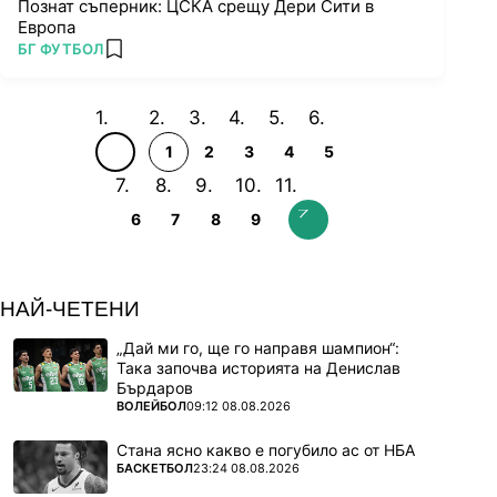
Познат съперник: ЦСКА срещу Дери Сити в
Европа
ПОВЕЧЕ ОТ
БГ ФУТБОЛ
add favorites
1
2
3
4
5
6
7
8
9
НАЙ-ЧЕТЕНИ
„Дай ми го, ще го направя шампион“:
Така започва историята на Денислав
Бърдаров
ПОВЕЧЕ ОТ
ВОЛЕЙБОЛ
09:12 08.08.2026
Стана ясно какво е погубило ас от НБА
ПОВЕЧЕ ОТ
БАСКЕТБОЛ
23:24 08.08.2026