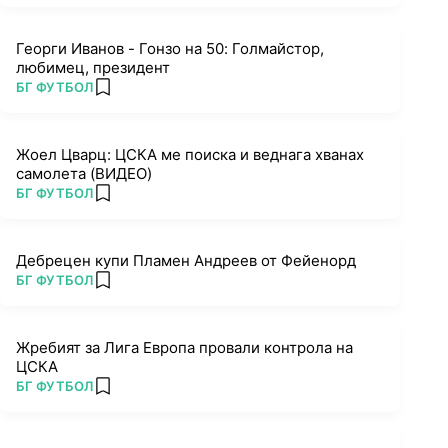
Георги Иванов - Гонзо на 50: Голмайстор,
любимец, президент
ПОВЕЧЕ ОТ
БГ ФУТБОЛ
add favorites
Жоел Цварц: ЦСКА ме поиска и веднага хванах
самолета (ВИДЕО)
ПОВЕЧЕ ОТ
БГ ФУТБОЛ
add favorites
Дебрецен купи Пламен Андреев от Фейенорд
ПОВЕЧЕ ОТ
БГ ФУТБОЛ
add favorites
Жребият за Лига Европа провали контрола на
ЦСКА
ПОВЕЧЕ ОТ
БГ ФУТБОЛ
add favorites