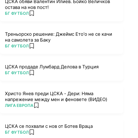
ЦСКА обяви Валентин Илиев. Бойко Величков
остава на нов пост!
ПОВЕЧЕ ОТ
БГ ФУТБОЛ
add favorites
Треньорско решение: Джеймс Ето'о не се качи
на самолета за Баку
ПОВЕЧЕ ОТ
БГ ФУТБОЛ
add favorites
ЦСКА продаде Лумбард Делова в Турция
ПОВЕЧЕ ОТ
БГ ФУТБОЛ
add favorites
Христо Янев преди ЦСКА - Дери: Няма
напрежение между мен и феновете (ВИДЕО)
ПОВЕЧЕ ОТ
ЛИГА ЕВРОПА
add favorites
ЦСКА се похвали с нов от Ботев Враца
ПОВЕЧЕ ОТ
БГ ФУТБОЛ
add favorites