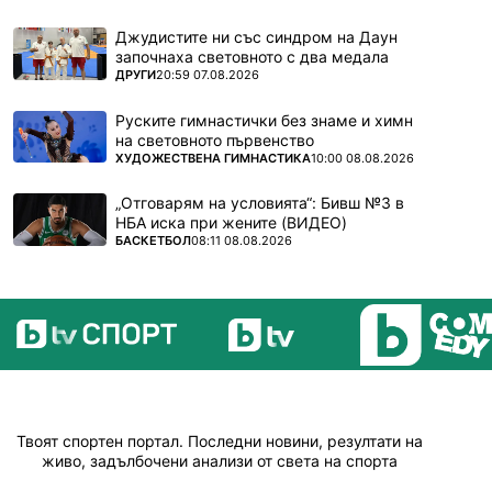
Джудистите ни със синдром на Даун
започнаха световното с два медала
ПОВЕЧЕ ОТ
ДРУГИ
20:59 07.08.2026
Руските гимнастички без знаме и химн
на световното първенство
ПОВЕЧЕ ОТ
ХУДОЖЕСТВЕНА ГИМНАСТИКА
10:00 08.08.2026
„Отговарям на условията“: Бивш №3 в
НБА иска при жените (ВИДЕО)
ПОВЕЧЕ ОТ
БАСКЕТБОЛ
08:11 08.08.2026
Твоят спортен портал. Последни новини, резултати на
живо, задълбочени анализи от света на спорта