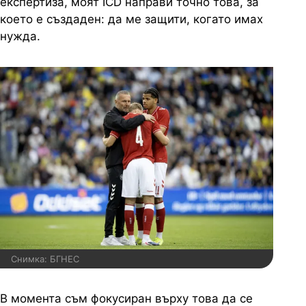
експертиза, моят ICD направи точно това, за
което е създаден: да ме защити, когато имах
нужда.
Снимка: БГНЕС
В момента съм фокусиран върху това да се