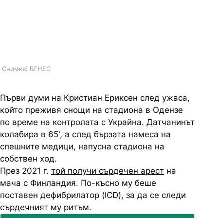
почивка и да играя футбол с
децата, написа датският
национал
Снимка: БГНЕС
Първи думи на Кристиан Ериксен след ужаса,
който преживя снощи на стадиона в Одензе
по време на контролата с Украйна. Датчанинът
колабира в 65', а след бързата намеса на
спешните медици, напусна стадиона на
собствен ход.
През 2021 г.
той получи сърдечен арест
на
мача с Финландия. По-късно му беше
поставен дефибрилатор (ICD), за да се следи
сърдечният му ритъм.