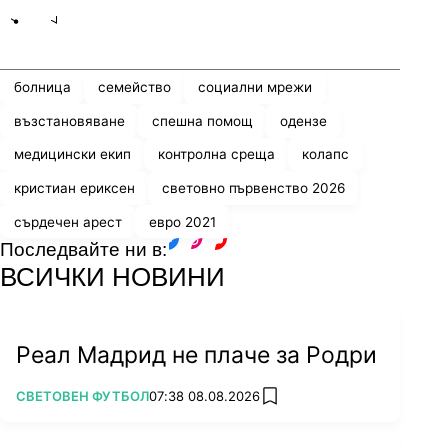
Share
save
болница
семейство
социални мрежи
възстановяване
спешна помощ
одензе
медицински екип
контролна среща
колапс
кристиан ериксен
световно първенство 2026
сърдечен арест
евро 2021
Последвайте ни в:
facebook
instagram
youtube
ВСИЧКИ НОВИНИ
Реал Мадрид не плаче за Родри
ПОВЕЧЕ ОТ
СВЕТОВЕН ФУТБОЛ
07:38 08.08.2026
add favorites