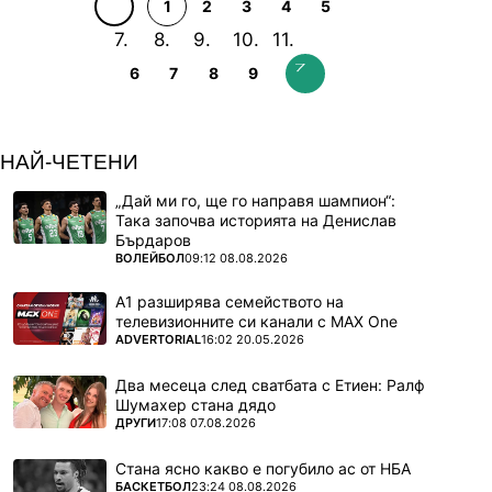
1
2
3
4
5
6
7
8
9
НАЙ-ЧЕТЕНИ
„Дай ми го, ще го направя шампион“:
Така започва историята на Денислав
Бърдаров
ПОВЕЧЕ ОТ
ВОЛЕЙБОЛ
09:12 08.08.2026
А1 разширява семейството на
телевизионните си канали с MAX One
ПОВЕЧЕ ОТ
ADVERTORIAL
16:02 20.05.2026
Два месеца след сватбата с Етиен: Ралф
Шумахер стана дядо
ПОВЕЧЕ ОТ
ДРУГИ
17:08 07.08.2026
Стана ясно какво е погубило ас от НБА
ПОВЕЧЕ ОТ
БАСКЕТБОЛ
23:24 08.08.2026