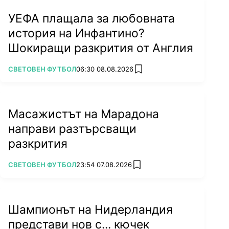
УЕФА плащала за любовната
история на Инфантино?
Шокиращи разкрития от Англия
ПОВЕЧЕ ОТ
СВЕТОВЕН ФУТБОЛ
06:30 08.08.2026
add favorites
Масажистът на Марадона
направи разтърсващи
разкрития
ПОВЕЧЕ ОТ
СВЕТОВЕН ФУТБОЛ
23:54 07.08.2026
add favorites
Шампионът на Нидерландия
представи нов с... кючек