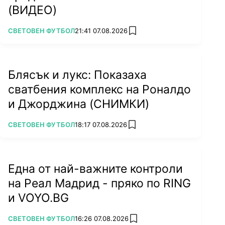
(ВИДЕО)
ПОВЕЧЕ ОТ
СВЕТОВЕН ФУТБОЛ
21:41 07.08.2026
add favorites
Блясък и лукс: Показаха
сватбения комплекс на Роналдо
и Джорджина (СНИМКИ)
ПОВЕЧЕ ОТ
СВЕТОВЕН ФУТБОЛ
18:17 07.08.2026
add favorites
Една от най-важните контроли
на Реал Мадрид - пряко по RING
и VOYO.BG
ПОВЕЧЕ ОТ
СВЕТОВЕН ФУТБОЛ
16:26 07.08.2026
add favorites