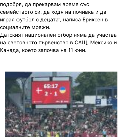
подобря, да прекарвам време със
семейството си, да ходя на почивка и да
играя футбол с децата“,
написа Ериксен
в
социалните мрежи.
Датският национален отбор няма да участва
на световното първенство в САЩ, Мексико и
Канада, което започва на 11 юни.