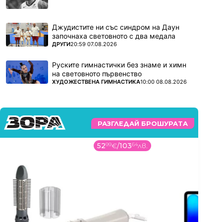
Джудистите ни със синдром на Даун
започнаха световното с два медала
ПОВЕЧЕ ОТ
ДРУГИ
20:59 07.08.2026
Руските гимнастички без знаме и химн
на световното първенство
ПОВЕЧЕ ОТ
ХУДОЖЕСТВЕНА ГИМНАСТИКА
10:00 08.08.2026
РАЗГЛЕДАЙ БРОШУРАТА
52
99
€
/
103
64
лв.