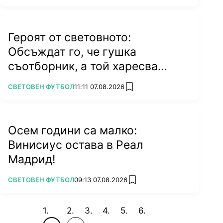
Героят от световното:
Обсъждат го, че гушка
съотборник, а той харесва
бившата на колега
ПОВЕЧЕ ОТ
СВЕТОВЕН ФУТБОЛ
11:11 07.08.2026
add favorites
Осем години са малко:
Винисиус остава в Реал
Мадрид!
ПОВЕЧЕ ОТ
СВЕТОВЕН ФУТБОЛ
09:13 07.08.2026
add favorites