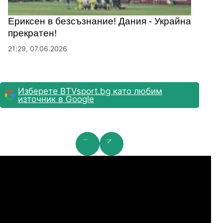
Ериксен в безсъзнание! Дания - Украйна
прекратен!
21:29, 07.06.2026
Изберете BTVsport.bg като любим
източник в Google
мпионска лига: 2nd Qualifying Round
Ша
07.2026
19:00
04.
Арарат-Армениа
Шамрок Роувърс